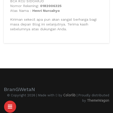
BCA KCU SIDOARJO
Nomor Rekening:
0182006325
Atas Nama :
Henri Nurcahyo
Kiriman sekecil apa pun akan sangat berharga bagi
masa depan Blog ini selanjutnya. Terima kasih
sebelumnya atas dukungan Anda.
BranGWetaN
Colorlib
© Copyright 2026 | Made with
by
| Proudly distributed
ThemeWagon
by