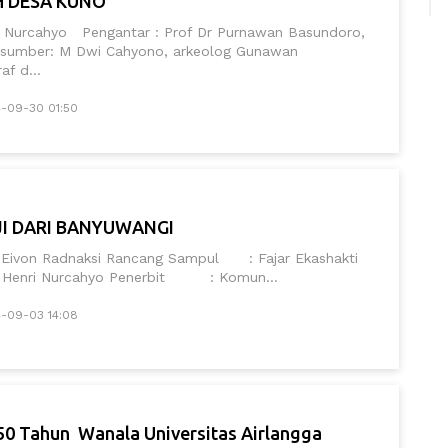
 DESA KUNO
i Nurcahyo Pengantar : Prof Dr Purnawan Basundoro,
sumber: M Dwi Cahyono, arkeolog Gunawan
f d...
4-09-30 01:50
JI DARI BANYUWANGI
Eivon Radnaksi Rancang Sampul : Fajar Ekashakti
 Henri Nurcahyo Penerbit : Komun...
4-09-03 14:08
 50 Tahun Wanala Universitas Airlangga