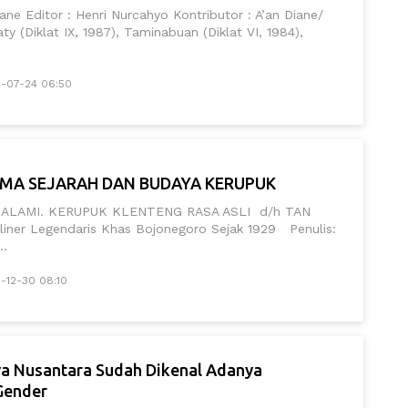
iane Editor : Henri Nurcahyo Kontributor : A’an Diane/
ty (Diklat IX, 1987), Taminabuan (Diklat VI, 1984),
4-07-24 06:50
MA SEJARAH DAN BUDAYA KERUPUK
 ALAMI. KERUPUK KLENTENG RASA ASLI d/h TAN
liner Legendaris Khas Bojonegoro Sejak 1929 Penulis:
..
-12-30 08:10
a Nusantara Sudah Dikenal Adanya
Gender