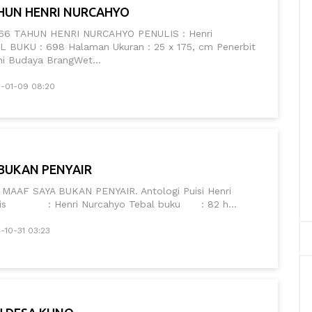
HUN HENRI NURCAHYO
66 TAHUN HENRI NURCAHYO PENULIS : Henri
 BUKU : 698 Halaman Ukuran : 25 x 175, cm Penerbit
ni Budaya BrangWet...
5-01-09 08:20
BUKAN PENYAIR
AAF SAYA BUKAN PENYAIR. Antologi Puisi Henri
ulis : Henri Nurcahyo Tebal buku : 82 h...
-10-31 03:23