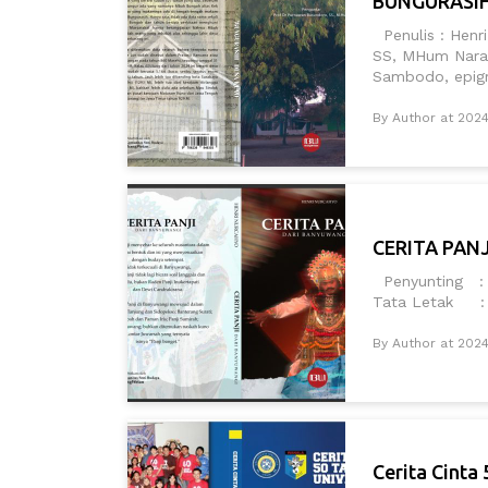
BUNGURASIH
Penulis : Henr
SS, MHum Nara
Sambodo, epigra
By Author at 202
CERITA PAN
Penyunting : 
Tata Letak :
By Author at 202
Cerita Cinta