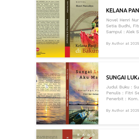
KELANA PAN
Novel Henri Nu
Setia Budhi, Fi
Sampul : Alek Su
By Author at 2025
SUNGAI LUKA 
Judul Buku : Su
Penulis : Fitri
Penerbit : Kom.
By Author at 202