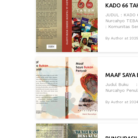
KADO 66 TA
JUDUL : KADO 
Nurcahyo TEBAL
: Komunitas Se
By Author at 202
MAAF SAYA 
Judul Buku : M
Nurcahyo Pen
By Author at 2024