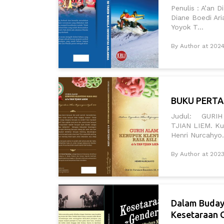
Penulis : A’an D
Diane Boedi Aria
Yoyok T...
By Author at 202
BUKU PERTA
Judul: GURIH
TJIAN LIEM. Ku
Henri Nurcahyo.
By Author at 2023
Dalam Buday
Kesetaraan 