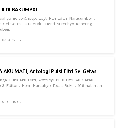
JI DI BAKUMPAI
rcahyo Editor&nbsp: Layli Ramadani Narasumber :
tri Sei Getas Tataletak : Henri Nurcahyo Rancang
bair...
-03-31 12:08
AKU MATI, Antologi Puisi Fitri Sei Getas
ngai Luka Aku Mati, Antologi Puisi Fitri Sei Getas
 SeiG Editor : Henri Nurcahyo Tebal Buku : 166 halaman
..
5-01-09 10:02