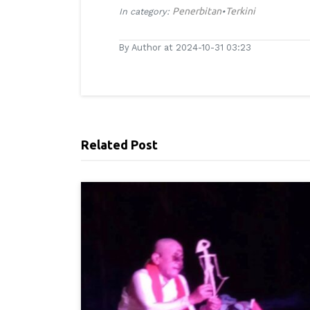
Penerbitan
Terkini
In category:
•
By Author at 2024-10-31 03:23
Related Post