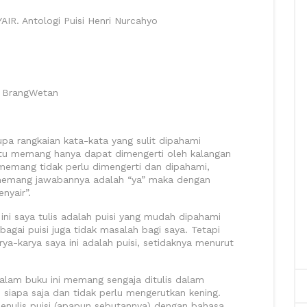
. Antologi Puisi Henri Nurcahyo
 BrangWetan
upa rangkaian kata-kata yang sulit dipahami
tu memang hanya dapat dimengerti oleh kalangan
 memang tidak perlu dimengerti dan dipahami,
 memang jawabannya adalah “ya” maka dengan
nyair”.
ini saya tulis adalah puisi yang mudah dipahami
ebagai puisi juga tidak masalah bagi saya. Tetapi
ya-karya saya ini adalah puisi, setidaknya menurut
dalam buku ini memang sengaja ditulis dalam
siapa saja dan tidak perlu mengerutkan kening.
nulis puisi (apapun sebutannya) dengan bahasa