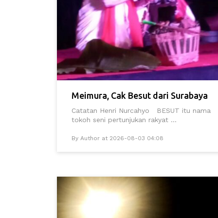
Meimura, Cak Besut dari Surabaya
Catatan Henri Nurcahyo BESUT itu nama
tokoh seni pertunjukan rakyat ...
By Author at 2026-08-03 04:08