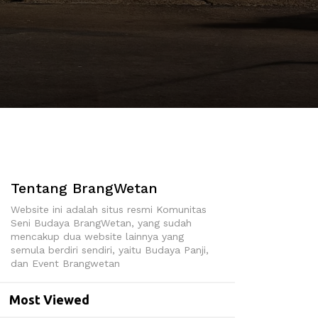
Tentang BrangWetan
Website ini adalah situs resmi Komunitas
Seni Budaya BrangWetan, yang sudah
mencakup dua website lainnya yang
semula berdiri sendiri, yaitu Budaya Panji,
dan Event Brangwetan
Most Viewed