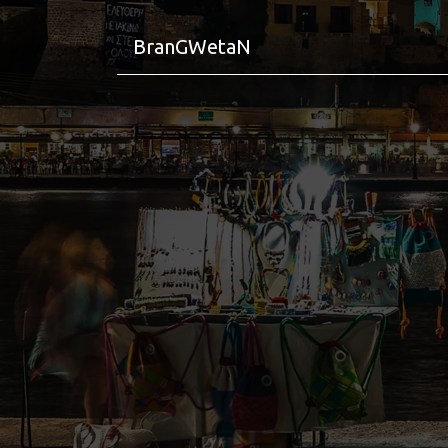
BranGWetaN