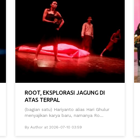
ROOT, EKSPLORASI JAGUNG DI
ATAS TERPAL
(bagian satu) Hariyanto alias Hari Ghulur
menyajikan karya baru, namanya Ro...
By Author at 2026-07-10 03:59