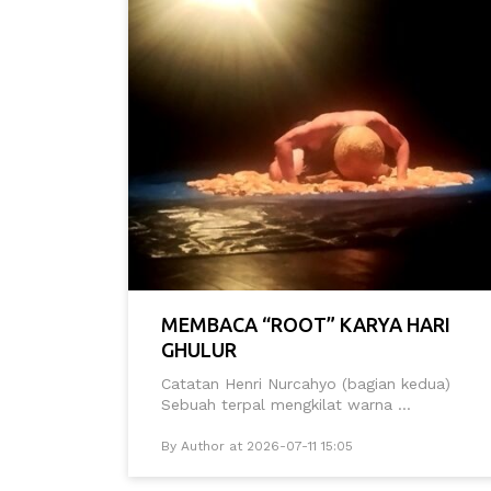
MEMBACA “ROOT” KARYA HARI
GHULUR
Catatan Henri Nurcahyo (bagian kedua)
Sebuah terpal mengkilat warna ...
By Author at 2026-07-11 15:05