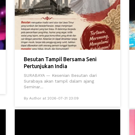
Besutan Tampil Bersama Seni
Pertunjukan India
SURABAYA — Kesenian Besutan dari
Surabaya akan tampil dalam ajang
Seminar...
By Author at 2026-07-31 23:09