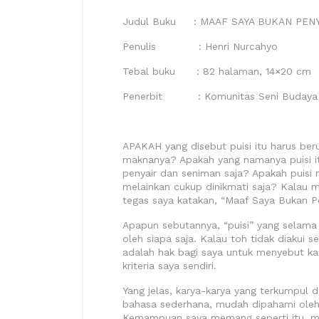
Judul Buku : MAAF SAYA BUKAN PENYAIR
Penulis : Henri Nurcahyo
Tebal buku : 82 halaman, 14×20 cm
Penerbit : Komunitas Seni Budaya
APAKAH yang disebut puisi itu harus ber
maknanya? Apakah yang namanya puisi i
penyair dan seniman saja? Apakah puisi
melainkan cukup dinikmati saja? Kalau
tegas saya katakan, “Maaf Saya Bukan Pe
Apapun sebutannya, “puisi” yang selama 
oleh siapa saja. Kalau toh tidak diakui s
adalah hak bagi saya untuk menyebut kar
kriteria saya sendiri.
Yang jelas, karya-karya yang terkumpul 
bahasa sederhana, mudah dipahami oleh 
Kemampuan saya memang seperti itu, me