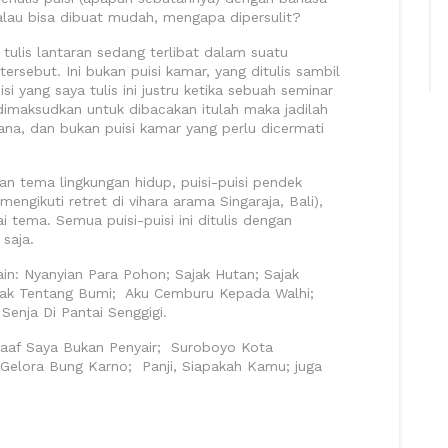
lau bisa dibuat mudah, mengapa dipersulit?
tulis lantaran sedang terlibat dalam suatu
ersebut. Ini bukan puisi kamar, yang ditulis sambil
 yang saya tulis ini justru ketika sebuah seminar
imaksudkan untuk dibacakan itulah maka jadilah
erhana, dan bukan puisi kamar yang perlu dicermati
gan tema lingkungan hidup, puisi-puisi pendek
engikuti retret di vihara arama Singaraja, Bali),
i tema. Semua puisi-puisi ini ditulis dengan
saja.
ain: Nyanyian Para Pohon; Sajak Hutan; Sajak
ak Tentang Bumi; Aku Cemburu Kepada Walhi;
Senja Di Pantai Senggigi.
Maaf Saya Bukan Penyair; Suroboyo Kota
Gelora Bung Karno; Panji, Siapakah Kamu; juga