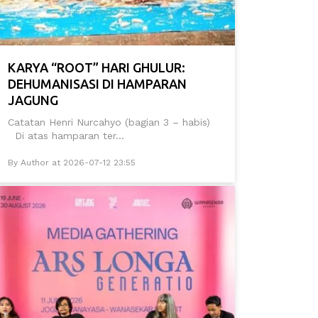
KARYA “ROOT” HARI GHULUR:
DEHUMANISASI DI HAMPARAN
JAGUNG
Catatan Henri Nurcahyo (bagian 3 – habis)
Di atas hamparan ter...
By Author at 2026-07-12 23:55