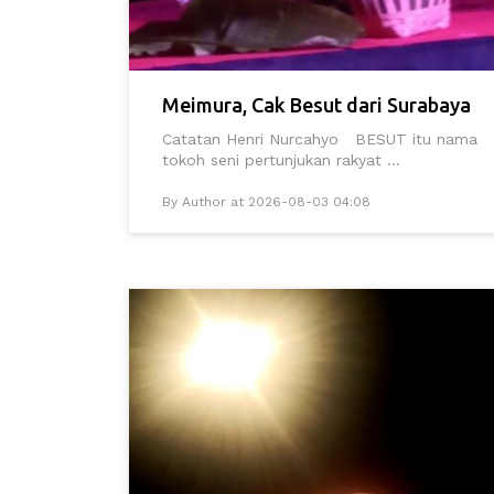
Meimura, Cak Besut dari Surabaya
Catatan Henri Nurcahyo BESUT itu nama
tokoh seni pertunjukan rakyat ...
By Author at 2026-08-03 04:08