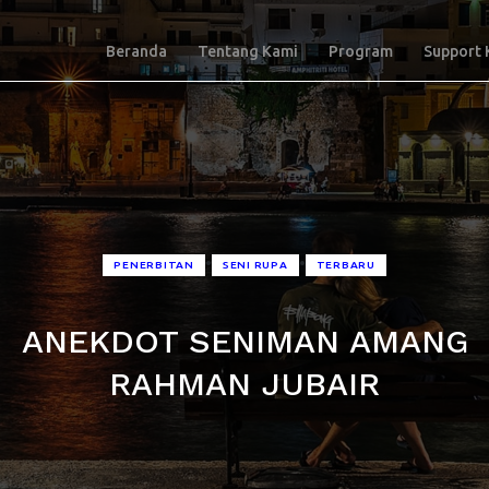
Beranda
Tentang Kami
Program
Support 
•
•
PENERBITAN
SENI RUPA
TERBARU
ANEKDOT SENIMAN AMANG
RAHMAN JUBAIR