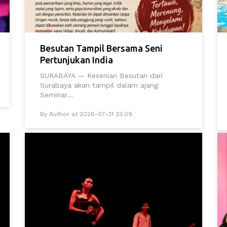
Besutan Tampil Bersama Seni
Pertunjukan India
SURABAYA — Kesenian Besutan dari
Surabaya akan tampil dalam ajang
Seminar...
By Author at 2026-07-31 23:09