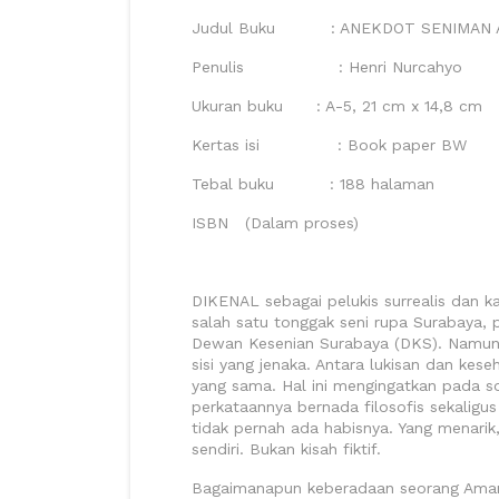
Judul Buku : ANEKDOT SENIMAN A
Penulis : Henri Nurcahyo
Ukuran buku : A-5, 21 cm x 14,8 cm
Kertas isi : Book paper BW
Tebal buku : 188 halaman
ISBN (Dalam proses)
DIKENAL sebagai pelukis surrealis dan k
salah satu tonggak seni rupa Surabaya, 
Dewan Kesenian Surabaya (DKS). Namun se
sisi yang jenaka. Antara lukisan dan kes
yang sama. Hal ini mengingatkan pada s
perkataannya bernada filosofis sekalig
tidak pernah ada habisnya. Yang menarik
sendiri. Bukan kisah fiktif.
Bagaimanapun keberadaan seorang Ama