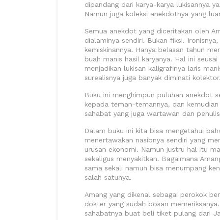
dipandang dari karya-karya lukisannya yang
Namun juga koleksi anekdotnya yang luar
Semua anekdot yang diceritakan oleh A
dialaminya sendiri. Bukan fiksi. Ironisny
kemiskinannya. Hanya belasan tahun me
buah manis hasil karyanya. Hal ini seus
menjadikan lukisan kaligrafinya laris ma
surealisnya juga banyak diminati kolektor
Buku ini menghimpun puluhan anekdot s
kepada teman-temannya, dan kemudian d
sahabat yang juga wartawan dan penulis
Dalam buku ini kita bisa mengetahui ba
menertawakan nasibnya sendiri yang men
urusan ekonomi. Namun justru hal itu m
sekaligus menyakitkan. Bagaimana Aman
sama sekali namun bisa menumpang ken
salah satunya.
Amang yang dikenal sebagai perokok berat
dokter yang sudah bosan memeriksanya. 
sahabatnya buat beli tiket pulang dari 