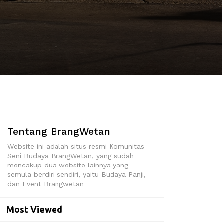
Tentang BrangWetan
Website ini adalah situs resmi Komunitas
Seni Budaya BrangWetan, yang sudah
mencakup dua website lainnya yang
semula berdiri sendiri, yaitu Budaya Panji,
dan Event Brangwetan
Most Viewed