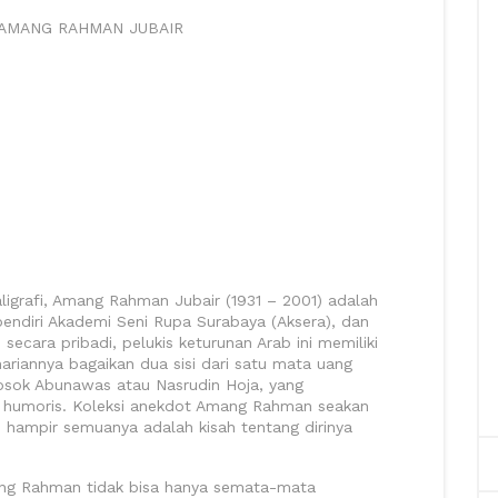
MANG RAHMAN JUBAIR
aligrafi, Amang Rahman Jubair (1931 – 2001) adalah
pendiri Akademi Seni Rupa Surabaya (Aksera), dan
cara pribadi, pelukis keturunan Arab ini memiliki
ehariannya bagaikan dua sisi dari satu mata uang
osok Abunawas atau Nasrudin Hoja, yang
us humoris. Koleksi anekdot Amang Rahman seakan
, hampir semuanya adalah kisah tentang dirinya
ng Rahman tidak bisa hanya semata-mata