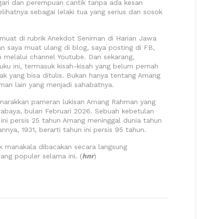
ugari dan perempuan cantik tanpa ada kesan
lihatnya sebagai lelaki tua yang serius dan sosok
imuat di rubrik Anekdot Seniman di Harian Jawa
n saya muat ulang di blog, saya posting di FB,
 melalui channel Youtube. Dan sekarang,
ku ini, termasuk kisah-kisah yang belum pernah
ak yang bisa ditulis. Bukan hanya tentang Amang
man lain yang menjadi sahabatnya.
yemarakkan pameran lukisan Amang Rahman yang
rabaya, bulan Februari 2026. Sebuah kebetulan
ini persis 25 tahun Amang meninggal dunia tahun
nnya, 1931, berarti tahun ini persis 95 tahun.
k manakala dibacakan secara langsung
ng populer selama ini. (
hnr
)