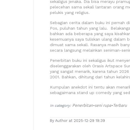
sekaligus jenaka. Dia bisa merayu pram
pelecehan sama sekali lantaran orang me
pelukis yang religius.
Sebagian cerita dalam buku ini pernah d
Pos, puluhan tahun yang lalu. Belakanga
bahkan ada beberapa yang saya kisahkan
kesemuanya saya tuliskan ulang dalam bu
dimuat sama sekali. Rasanya masih bany
secara langsung melainkan seniman-seni
Penerbitan buku ini sekaligus ikut men
diselenggarakan oleh Orasis Artspace Su
yang sangat menarik, karena tahun 2026 
2001. Bahkan, dihitung dari tahun kelahira
Kumpulan anekdot ini tentu akan menari
sebagaimana stand up comedy yang seda
Penerbitan
seni rupa
Terbaru
In category:
•
•
By Author at 2025-12-29 19:39