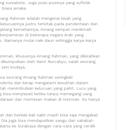
 surealistis. Juga puisi-puisinya yang sufistik.
 biasa jenaka.
mang Rahman adalah mengenai kisah yang
a, kelucuannya justru terletak pada penderitaan dan
njelang kematiannya, Amang sempat menikmati
ai berpameran di beberapa negara Arab yang
nis. Namanya mulai naik daun sehingga karya-karya
.
eniman, khususnya Amang Rahman, yang dikisahkan
ikumpulkan oleh Henri Nurcahyo, salah seorang
 seni budaya.
hwa seorang Amang Rahman seringkali
derita dan kerap mengalami kesulitan dalam
alah menimbulkan kelucuan yang pahit. Lucu yang
g bisa menyiasati ketika tanpa memegang uang
daraan dan memesan makan di restoran. Itu hanya
 dan berkali-kali sakit masih bisa saja mengakali
Dia juga bisa mendapatkan sangu dari sahabat-
Jakarta ke Surabaya dengan cara-cara yang cerdik