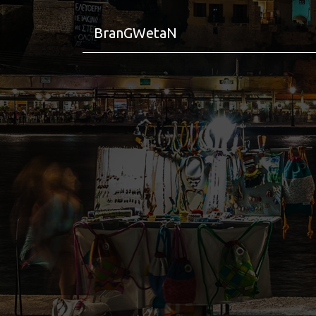
BranGWetaN