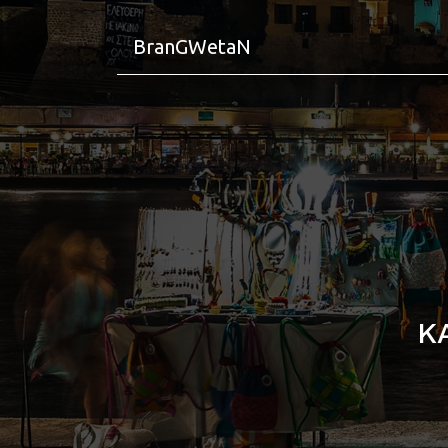
BranGWetaN
K