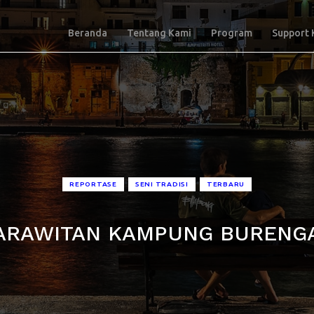
Beranda
Tentang Kami
Program
Support 
•
•
REPORTASE
SENI TRADISI
TERBARU
ARAWITAN KAMPUNG BURENG