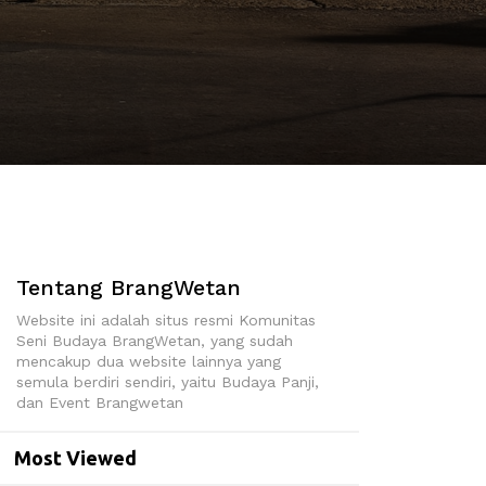
Tentang BrangWetan
Website ini adalah situs resmi Komunitas
Seni Budaya BrangWetan, yang sudah
mencakup dua website lainnya yang
semula berdiri sendiri, yaitu Budaya Panji,
dan Event Brangwetan
Most Viewed