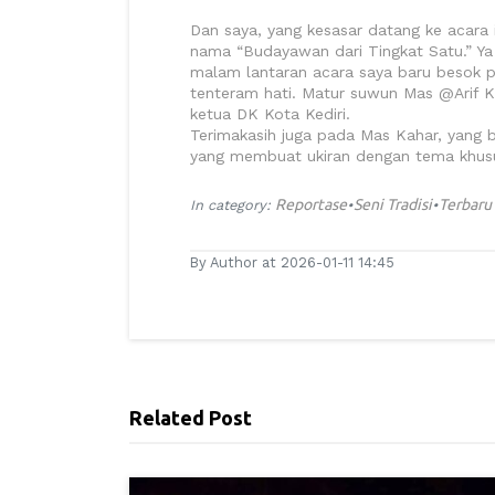
Dan saya, yang kesasar datang ke acara
nama “Budayawan dari Tingkat Satu.” Y
malam lantaran acara saya baru besok 
tenteram hati. Matur suwun Mas @Arif
ketua DK Kota Kediri.
Terimakasih juga pada Mas Kahar, yang 
yang membuat ukiran dengan tema khusus P
Reportase
Seni Tradisi
Terbaru
In category:
•
•
By Author at 2026-01-11 14:45
Related Post