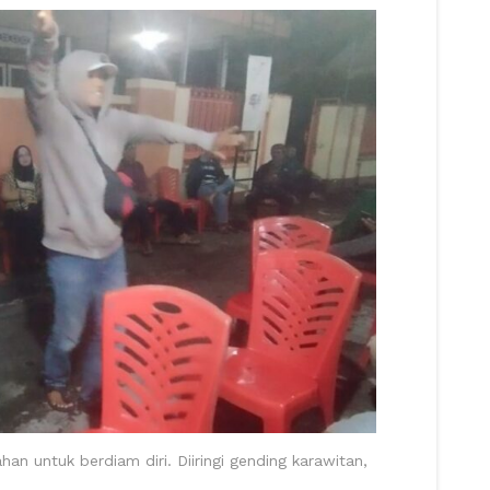
han untuk berdiam diri. Diiringi gending karawitan,