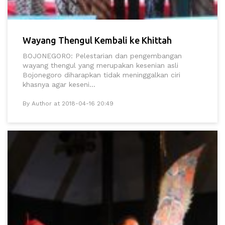
Wayang Thengul Kembali ke Khittah
BOJONEGORO: Pelestarian dan pengembangan
wayang thengul yang merupakan kesenian asli
Bojonegoro diharapkan tidak meninggalkan ciri
khasnya agar keseni...
By Author at 2018-04-16 20:49