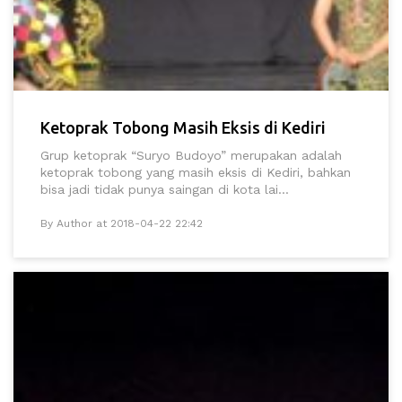
Ketoprak Tobong Masih Eksis di Kediri
Grup ketoprak “Suryo Budoyo” merupakan adalah
ketoprak tobong yang masih eksis di Kediri, bahkan
bisa jadi tidak punya saingan di kota lai...
By Author at 2018-04-22 22:42