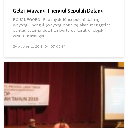
Gelar Wayang Thengul Sepuluh Dalang
BOJONEGORO: Sebanyak 10 (sepuluh) dalang
Wayang Thengul (wayang boneka) akan menggelar
pentas selama dua hari berturut-turut di objek
wisata Kayangan ...
By Author at 2018-04-07 00:54