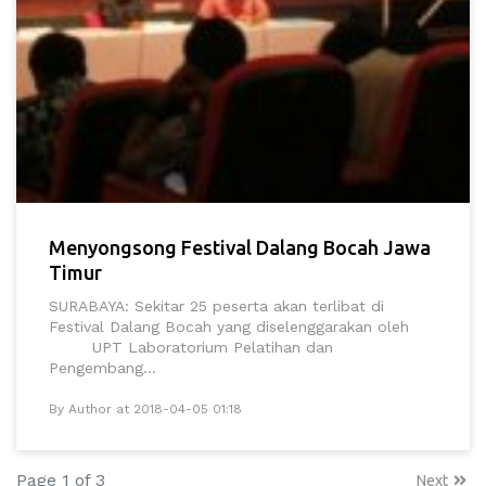
Menyongsong Festival Dalang Bocah Jawa
Timur
SURABAYA: Sekitar 25 peserta akan terlibat di
Festival Dalang Bocah yang diselenggarakan oleh
UPT Laboratorium Pelatihan dan
Pengembang...
By Author at 2018-04-05 01:18
Page 1 of 3
Next