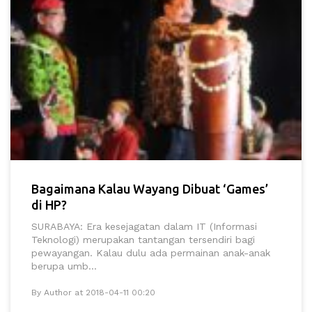
Bagaimana Kalau Wayang Dibuat ‘Games’
di HP?
SURABAYA: Era kesejagatan dalam IT (Informasi
Teknologi) merupakan tantangan tersendiri bagi
pewayangan. Kalau dulu ada permainan anak-anak
berupa umb...
By Author at 2018-04-11 00:20