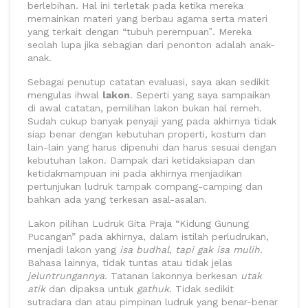
berlebihan. Hal ini terletak pada ketika mereka
memainkan materi yang berbau agama serta materi
yang terkait dengan “tubuh perempuan‟. Mereka
seolah lupa jika sebagian dari penonton adalah anak-
anak.
Sebagai penutup catatan evaluasi, saya akan sedikit
mengulas ihwal
lakon
. Seperti yang saya sampaikan
di awal catatan, pemilihan lakon bukan hal remeh.
Sudah cukup banyak penyaji yang pada akhirnya tidak
siap benar dengan kebutuhan properti, kostum dan
lain-lain yang harus dipenuhi dan harus sesuai dengan
kebutuhan lakon. Dampak dari ketidaksiapan dan
ketidakmampuan ini pada akhirnya menjadikan
pertunjukan ludruk tampak compang-camping dan
bahkan ada yang terkesan asal-asalan.
Lakon pilihan Ludruk Gita Praja “Kidung Gunung
Pucangan” pada akhirnya, dalam istilah perludrukan,
menjadi lakon yang
isa budhal, tapi gak isa mulih
.
Bahasa lainnya, tidak tuntas atau tidak jelas
jeluntrungannya
. Tatanan lakonnya berkesan
utak
atik
dan dipaksa untuk
gathuk
. Tidak sedikit
sutradara dan atau pimpinan ludruk yang benar-benar