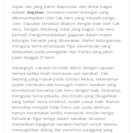
Sajian lain yang patut diapresiasi dan dinilai bagus
adalah
dagelan
, terutama materi kidungan yang
dikomunikasikan oleh Cak Heru yang menjadi penge-
voor
. Dapukan tersebut dilakoni dengan baik oleh Cak
Heru. Dengan didukung vokal yang bagus, Cak Heru
berhasil mengomunikasikan gagasan dalam materi
kidungan tematik yang dibawakan. Materi kidungannya
mengurai tema emansipasi figur perempuan yang
didasarkan pada peringatan Hari Kartini yang jatuh
pada tanggal 21 April.
Sayangnya, capaian ini tidak diikuti dengan capaian
lainnya ketika telah memasuki sesi lawakan. Cak
Gepeng yang masuk pada
totolan
kedua, sebenarnya
sudah membuka dan bersuguh materi lawakan yang
kontekstual bersama Cak Heru dengan baik. Keduanya
mengulas tema pilkada.
Dol-tinuku
yang disuguhkan
yang terkait tema tersebut, sudah cukup baik. Namun
kemudian menjadi tidak fokus dan pada akhirnya
hampir berantakan ketika memasuki
totolan
ketiga.
Kehadiran figur ketiga dalam lawakan tersebut
menjadikan bangunan lawakan hampir runtuh karena
menyuguhkan dialog dan peristiwa panggung yang