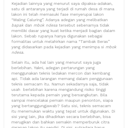
Kejadian lainnya yang menurut saya dipaksa-adakan,
satu di antaranya yang terjadi di rumah desa di mana
lakon ini telah memasuki fase menyerupai lakon
“Maling Caluring”. Adanya adegan yang melibatkan
bapak
dan
mbok ndesa
tersebut sebenarnya tidak
memiliki dasar yang kuat ketika menjadi bagian dalam
lakon. Sebab rupanya hanya digunakan sebagai
formalitas untuk melahirkan nama “Tambak Beras”
yang didasarkan pada kejadian yang menimpa si
mbok
ndesa
.
Selain itu, ada hal lain yang menurut saya juga
berlebihan. Yakni, adegan pertarungan yang
menggunakan teknis ledakan mercon dan kembang
api. Tidak ada larangan memang dalam penggunaan
teknis semacam itu. Namun sekadarnya saja, tidak
usah berlebihan karena mengandung risiko tinggi
terutama kepada pemain yang bersangkutan. Bila
sampai mencelakai pemain maupun penonton, siapa
yang bertanggungjawab? Satu sisi, teknis semacam
itu menemukan waktu yang tepat untuk digunakan. Di
sisi yang lain, jika dihadirkan secara berlebihan, bisa
merugikan dan bahkan semakin memperburuk citra
garapan lakon itu sendiri. Di sini, sutradara harus