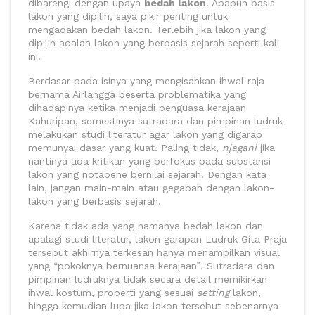
dibarengi dengan upaya
bedah lakon
. Apapun basis
lakon yang dipilih, saya pikir penting untuk
mengadakan bedah lakon. Terlebih jika lakon yang
dipilih adalah lakon yang berbasis sejarah seperti kali
ini.
Berdasar pada isinya yang mengisahkan ihwal raja
bernama Airlangga beserta problematika yang
dihadapinya ketika menjadi penguasa kerajaan
Kahuripan, semestinya sutradara dan pimpinan ludruk
melakukan studi literatur agar lakon yang digarap
memunyai dasar yang kuat. Paling tidak,
njagani
jika
nantinya ada kritikan yang berfokus pada substansi
lakon yang notabene bernilai sejarah. Dengan kata
lain, jangan main-main atau gegabah dengan lakon-
lakon yang berbasis sejarah.
Karena tidak ada yang namanya bedah lakon dan
apalagi studi literatur, lakon garapan Ludruk Gita Praja
tersebut akhirnya terkesan hanya menampilkan visual
yang “pokoknya bernuansa kerajaan‟. Sutradara dan
pimpinan ludruknya tidak secara detail memikirkan
ihwal kostum, properti yang sesuai
setting
lakon,
hingga kemudian lupa jika lakon tersebut sebenarnya