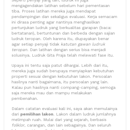
Seperti penyaji yang lain, ludruk ini juga
mengagendakan latihan sebelum hari pementasan
tiba. Proses latihan mereka juga mendapat
pendampingan dan sekaligus evaluasi. Kerja semacam
ini dirasa penting agar nantinya menghasilkan
pertunjukan ludruk yang berkualitas garapan (baca:
bertatanan), bertuntunan dan berbeda dengan sajian
ludruk teropan. Oleh karena itu, diupayakan benar
agar setiap penyaji tidak
katutan gawan ludruk
teropan
. Dan latihan dengan serius bisa menjadi
solusinya. Ludruk Gita Praja telah melewati fase itu.
Upaya ini tentu saja patut dihargai. Lebih dari itu,
mereka juga sudah berupaya menyiapkan kebutuhan
properti sesuai dengan kebutuhan lakon. Persoalan
hasilnya nanti bagaimana, itu persoalan yang lain.
Kalau pun hasilnya nanti compang-camping, semoga
saja mereka mau dan mampu melakukan
pembenahan.
Dalam catatan evaluasi kali ini, saya akan memulainya
dari
pemilihan lakon
. Lakon dalam ludruk jumlahnya
melimpah ruah. Mulai dari yang sejarah, berbasis
folklor
, carangan, dan lain sebagainya. Dan seluruh