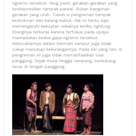
ngremo tersebut. Yang pasti, gerakan-gerakan yang
terekspresikan tampak parsial. Bukan bangunan
gerakan yang utuh. Tubuh si pengreman tampak
kedodoran dan kalang-kabut. Hal ini tentu saja
memengaruhi kekuatan vokalnya ketika
ngidung
.
Energinya terkuras karena terfokus pada upaya
memadukan kedua gaya ngremo tersebut.
Kelincahannya dalam bermain sampur juga tidak
cukup menutupi kekurangannya. Pada sisi yang lain, si
pengreman ini juga tidak memanfaatkan luas
panggung. Sejak mulai hingga rampung, berkubang
terus di tengah panggung.