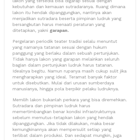
lakon yang tersedia bisa digarap sesuai dengan
kebutuhan dan kemauan sutradaranya. Ruang dimana
lakon itu hendak dipanggungkan, nantinya akan
menjadikan sutradara beserta pimpinan ludruk yang
bersangkutan harus menaati peraturan yang
ditetapkan, yakni
garapan.
Pergelaran periodik teater tradisi selalu menuntut
yang namanya tatanan sesuai dengan hukum
panggung yang berlaku dalam sebuah pertunjukan.
Tidak hanya lakon yang garapan melainkan seluruh
bagian dalam pertunjukan ludruk harus tatanan.
Idealnya begitu. Namun rupanya masih cukup sulit jika
mengharapkan yang ideal. Teramat banyak faktor
untuk disebutkan. Mulai dari urusan sumberdaya
manusianya, hingga pola berpikir pelaku ludruknya.
Memilih lakon bukanlah perkara yang bisa diremehkan.
Sutradara dan pimpinan ludruk harus
memertimbangkan benar kondisi infrastrukturnya
sebelum memutus-tetapkan lakon yang hendak
dipanggungkan. Jika tidak dilakukan, maka besar
kemungkinannya akan mempersulit setiap yang
terlibat dalam produksi. Dan sedapat mungkin, juga