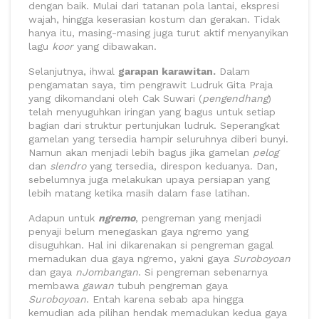
dengan baik. Mulai dari tatanan pola lantai, ekspresi
wajah, hingga keserasian kostum dan gerakan. Tidak
hanya itu, masing-masing juga turut aktif menyanyikan
lagu
koor
yang dibawakan.
Selanjutnya, ihwal
garapan karawitan.
Dalam
pengamatan saya, tim pengrawit Ludruk Gita Praja
yang dikomandani oleh Cak Suwari (
pengendhang
)
telah menyuguhkan iringan yang bagus untuk setiap
bagian dari struktur pertunjukan ludruk. Seperangkat
gamelan yang tersedia hampir seluruhnya diberi bunyi.
Namun akan menjadi lebih bagus jika gamelan
pelog
dan
slendro
yang tersedia, direspon keduanya. Dan,
sebelumnya juga melakukan upaya persiapan yang
lebih matang ketika masih dalam fase latihan.
Adapun untuk
ngremo
, pengreman yang menjadi
penyaji belum menegaskan gaya ngremo yang
disuguhkan. Hal ini dikarenakan si pengreman gagal
memadukan dua gaya ngremo, yakni gaya
Suroboyoan
dan gaya
nJombangan
. Si pengreman sebenarnya
membawa
gawan
tubuh pengreman gaya
Suroboyoan
. Entah karena sebab apa hingga
kemudian ada pilihan hendak memadukan kedua gaya