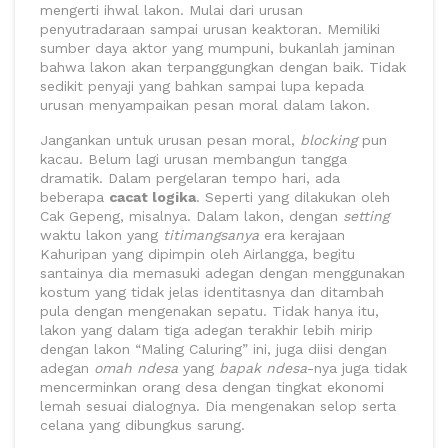
mengerti ihwal lakon. Mulai dari urusan
penyutradaraan sampai urusan keaktoran. Memiliki
sumber daya aktor yang mumpuni, bukanlah jaminan
bahwa lakon akan terpanggungkan dengan baik. Tidak
sedikit penyaji yang bahkan sampai lupa kepada
urusan menyampaikan pesan moral dalam lakon.
Jangankan untuk urusan pesan moral,
blocking
pun
kacau. Belum lagi urusan membangun tangga
dramatik. Dalam pergelaran tempo hari, ada
beberapa
cacat logika
. Seperti yang dilakukan oleh
Cak Gepeng, misalnya. Dalam lakon, dengan
setting
waktu lakon yang
titimangsanya
era kerajaan
Kahuripan yang dipimpin oleh Airlangga, begitu
santainya dia memasuki adegan dengan menggunakan
kostum yang tidak jelas identitasnya dan ditambah
pula dengan mengenakan sepatu. Tidak hanya itu,
lakon yang dalam tiga adegan terakhir lebih mirip
dengan lakon “Maling Caluring” ini, juga diisi dengan
adegan
omah ndesa
yang
bapak ndesa
-nya juga tidak
mencerminkan orang desa dengan tingkat ekonomi
lemah sesuai dialognya. Dia mengenakan selop serta
celana yang dibungkus sarung.