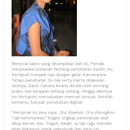
Menyoal lakon yang ditampilkan kali ini, Plendik
menjelaskan,berkisah tentang penobatan Raden Inu
Kertapati menjadi raja dengan gelar Kameswara.
Tetapi penobatan itu tak serta merta dilakukan.
Istrinya, Galuh Candra Kirana diculik oleh seorang
prabu dari kerajaan Gelang-Gelang. Hingga akhirnya
Inu Kertapati memutuskan mencari istrinya. Setelah
bertemu, barulah penobatan digelar.
“Ketoprak itu jiwa saya.
Ora dipekso. Ora dikongkon
.
Tapi ketertarikan,” begitu ungkap perempuan asal
desa Bendo Kec. Paguh, Kediri. Ia tak ragu memilih
jalan hidupnya untuk ngetoprak dan nguri-uri