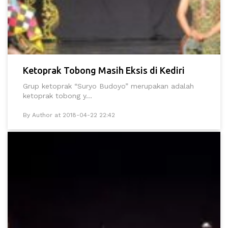
Ketoprak Tobong Masih Eksis di Kediri
Grup ketoprak “Suryo Budoyo” merupakan adalah
ketoprak tobong y...
By Author at 2018-04-22 22:42