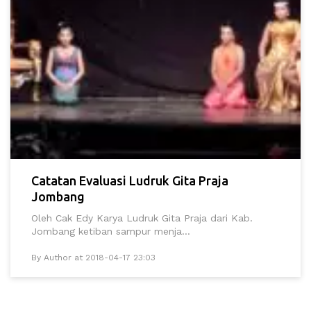
Catatan Evaluasi Ludruk Gita Praja
Jombang
Oleh Cak Edy Karya Ludruk Gita Praja dari Kab.
Jombang ketiban sampur menja...
By Author at 2018-04-17 23:03