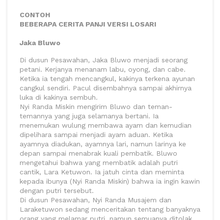
CONTOH
BEBERAPA CERITA PANJI VERSI LOSARI
Jaka Bluwo
Di dusun Pesawahan, Jaka Bluwo menjadi seorang
petani. Kerjanya menanam labu, oyong, dan cabe.
Ketika ia tengah mencangkul, kakinya terkena ayunan
cangkul sendiri. Pacul disembahnya sampai akhirnya
luka di kakinya sembuh.
Nyi Randa Miskin mengirim Bluwo dan teman-
temannya yang juga selamanya bertani. Ia
menemukan wulung membawa ayam dan kemudian
dipelihara sampai menjadi ayam aduan. Ketika
ayamnya diadukan, ayamnya lari, namun larinya ke
depan sampai menabrak kuali pembatik. Bluwo
mengetahui bahwa yang membatik adalah putri
cantik, Lara Ketuwon. Ia jatuh cinta dan meminta
kepada ibunya (Nyi Randa Miskin) bahwa ia ingin kawin
dengan putri tersebut.
Di dusun Pesawahan, Nyi Randa Musajem dan
Laraketuwon sedang menceritakan tentang banyaknya
orang yang melamar putri, namun semuanya ditolak,