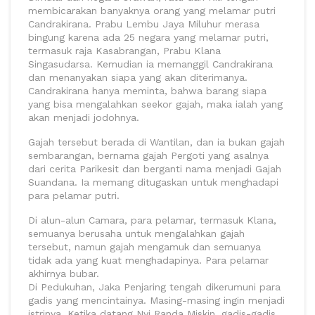
membicarakan banyaknya orang yang melamar putri
Candrakirana. Prabu Lembu Jaya Miluhur merasa
bingung karena ada 25 negara yang melamar putri,
termasuk raja Kasabrangan, Prabu Klana
Singasudarsa. Kemudian ia memanggil Candrakirana
dan menanyakan siapa yang akan diterimanya.
Candrakirana hanya meminta, bahwa barang siapa
yang bisa mengalahkan seekor gajah, maka ialah yang
akan menjadi jodohnya.
Gajah tersebut berada di Wantilan, dan ia bukan gajah
sembarangan, bernama gajah Pergoti yang asalnya
dari cerita Parikesit dan berganti nama menjadi Gajah
Suandana. Ia memang ditugaskan untuk menghadapi
para pelamar putri.
Di alun-alun Camara, para pelamar, termasuk Klana,
semuanya berusaha untuk mengalahkan gajah
tersebut, namun gajah mengamuk dan semuanya
tidak ada yang kuat menghadapinya. Para pelamar
akhirnya bubar.
Di Pedukuhan, Jaka Penjaring tengah dikerumuni para
gadis yang mencintainya. Masing-masing ingin menjadi
istrinya. Ketika datang Nyi Randa Miskin, gadis-gadis