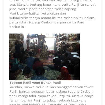
(Ropendi) namanya, dan dari Sujana, dalang topeng
asal Slangit, tentang bagaimana cerita Panji itu sangat
jelas “hadir” pada beberapa tarian topeng.
Mari kita perhatikan keterkaitan dan
ketidakterkaitannya antara kelima tarian pokok dalam
pertunjukan topeng Cirebon dengan cerita Panji
berikut ini:
Topeng Panji yang Bukan Panji
Yakinlah, bahwa tari ini bukan menggambarkan tokoh
Panji. Bahkan sebagain besar dalang topeng Cirebon,
tidak mengetahui siapa tokoh Panji itu. Mereka hanya
faham, bahwa Panji itu adalah sebuah kata yang
berasal dari bahasa “ibu” mereka, siji (satu) atau