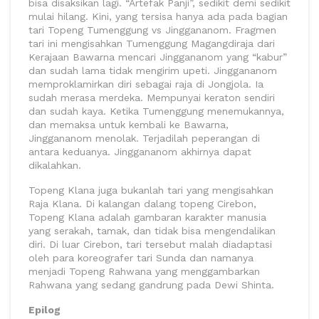
bisa disaksikan lagi. “Artefak Panji”, sedikit demi sedikit
mulai hilang. Kini, yang tersisa hanya ada pada bagian
tari Topeng Tumenggung vs Jinggananom. Fragmen
tari ini mengisahkan Tumenggung Magangdiraja dari
Kerajaan Bawarna mencari Jinggananom yang “kabur”
dan sudah lama tidak mengirim upeti. Jinggananom
memproklamirkan diri sebagai raja di Jongjola. Ia
sudah merasa merdeka. Mempunyai keraton sendiri
dan sudah kaya. Ketika Tumenggung menemukannya,
dan memaksa untuk kembali ke Bawarna,
Jinggananom menolak. Terjadilah peperangan di
antara keduanya. Jinggananom akhirnya dapat
dikalahkan.
Topeng Klana juga bukanlah tari yang mengisahkan
Raja Klana. Di kalangan dalang topeng Cirebon,
Topeng Klana adalah gambaran karakter manusia
yang serakah, tamak, dan tidak bisa mengendalikan
diri. Di luar Cirebon, tari tersebut malah diadaptasi
oleh para koreografer tari Sunda dan namanya
menjadi Topeng Rahwana yang menggambarkan
Rahwana yang sedang gandrung pada Dewi Shinta.
Epilog