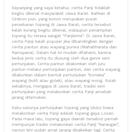
Sepanjang yang saya ketahui, cerita Panji tidaklah
begitu dikenal masyarakat Jawa Barat. Bahkan di
Cirebon pun, yang konon merupakan pusat
persebaran topeng di Jawa Barat, cerita tersebut
kalah kurang begitu dikenal, walaupun penampilan
topeng itu terasa sangat “Panjiisme”. Di Jawa Barat,
cerita Panji kalah populer jika dibandingkan dengan
cerita pantun atau wayang purwa (Mahabharata dan
Ramayana). Dalam hal ini mudah difahami, karena
kedua jenis cerita itu diusung oleh dua genre seni
pertunjukan. Cerita pantun dilakonkan oleh juru
pantun melalui pertunjukan pantun, dan cerita wayang
dilakonkan dalam bentuk pertunjukan “boneka”
wayang (kulit atau golek), atau wayang wong. Itulah
sebabnya, mengapa di Jawa Barat, tradisi seni
pertunjukan yang melakonkan cerita Panji amatlah
jarang ditemukan.
Satu-satunya pertunjukan topeng yang (dulu) biasa
melakonkan cerita Panji adalah topeng gaya Losari.
Pada masa lalu, topeng gaya daerah tersebut pernah
mempunyai tradisi melakonkan cerita Panji “karangan”,
namun kini sudah amat jarang disaksikan lagi. Cerita