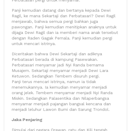
Perbatasari pergi untuk menyamar.
Panji kemudian datang dan bertanya kepada Dewi
Ragil, ke mana Sekartaji dan Perbatasari? Dewi Ragil
menjawab, bahwa semua pergi bahkan juga
pawongan. Panji kemudian menitipkan anaknya untuk
dijaga Dewi Ragil dan ia memberi nama anak tersebut
dengan Raden Gagak Pernala. Panji kemudian pergi
untuk mencari istrinya.
Diceritakan bahwa Dewi Sekartaji dan adiknya
Perbatasari berada di kampung Pasewakan.
Perbatasari menyamar jadi Nyi Randa bernama
Musajem. Sekartaji menyamar menjadi Dewi Lara
Ketuwon. Sedangkan Tembem disuruh pergi.
Panji terus mencari istrinya, namun ia tidak
menemukannya. Ia kemudian menyamar menjadi
orang jelek. Tembem menyamar menjadi Nyi Randa
Miskin. Sedangkan Palasentika dan Nilaperbangsa
menyamar menjadi pajangan bangsal kencana dan
menjadi leluhur Lawon Bumi dan Sarung Trondol.
Jaka Penjaring
Dimulai dari negara Orawan, ratu dan Kili tengah