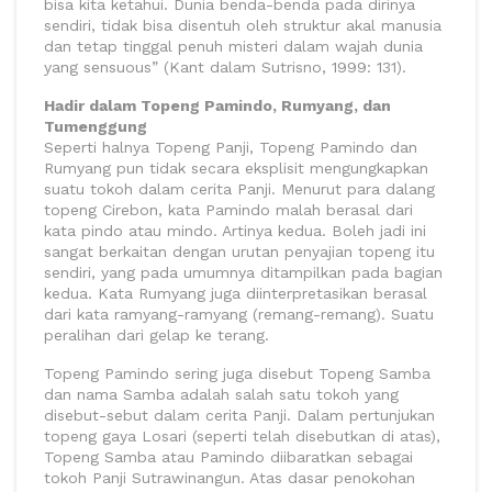
bisa kita ketahui. Dunia benda-benda pada dirinya
sendiri, tidak bisa disentuh oleh struktur akal manusia
dan tetap tinggal penuh misteri dalam wajah dunia
yang sensuous” (Kant dalam Sutrisno, 1999: 131).
Hadir dalam Topeng Pamindo, Rumyang, dan
Tumenggung
Seperti halnya Topeng Panji, Topeng Pamindo dan
Rumyang pun tidak secara eksplisit mengungkapkan
suatu tokoh dalam cerita Panji. Menurut para dalang
topeng Cirebon, kata Pamindo malah berasal dari
kata pindo atau mindo. Artinya kedua. Boleh jadi ini
sangat berkaitan dengan urutan penyajian topeng itu
sendiri, yang pada umumnya ditampilkan pada bagian
kedua. Kata Rumyang juga diinterpretasikan berasal
dari kata ramyang-ramyang (remang-remang). Suatu
peralihan dari gelap ke terang.
Topeng Pamindo sering juga disebut Topeng Samba
dan nama Samba adalah salah satu tokoh yang
disebut-sebut dalam cerita Panji. Dalam pertunjukan
topeng gaya Losari (seperti telah disebutkan di atas),
Topeng Samba atau Pamindo diibaratkan sebagai
tokoh Panji Sutrawinangun. Atas dasar penokohan