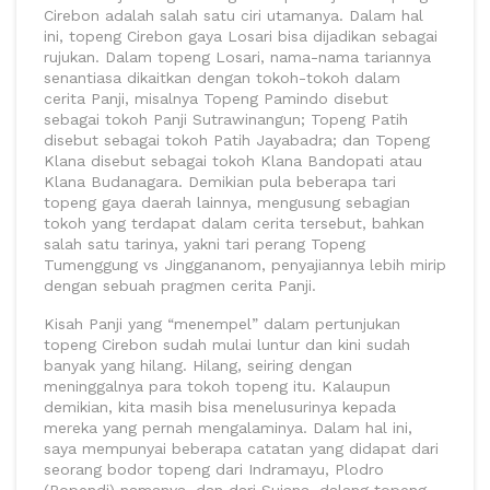
Cirebon adalah salah satu ciri utamanya. Dalam hal
ini, topeng Cirebon gaya Losari bisa dijadikan sebagai
rujukan. Dalam topeng Losari, nama-nama tariannya
senantiasa dikaitkan dengan tokoh-tokoh dalam
cerita Panji, misalnya Topeng Pamindo disebut
sebagai tokoh Panji Sutrawinangun; Topeng Patih
disebut sebagai tokoh Patih Jayabadra; dan Topeng
Klana disebut sebagai tokoh Klana Bandopati atau
Klana Budanagara. Demikian pula beberapa tari
topeng gaya daerah lainnya, mengusung sebagian
tokoh yang terdapat dalam cerita tersebut, bahkan
salah satu tarinya, yakni tari perang Topeng
Tumenggung vs Jinggananom, penyajiannya lebih mirip
dengan sebuah pragmen cerita Panji.
Kisah Panji yang “menempel” dalam pertunjukan
topeng Cirebon sudah mulai luntur dan kini sudah
banyak yang hilang. Hilang, seiring dengan
meninggalnya para tokoh topeng itu. Kalaupun
demikian, kita masih bisa menelusurinya kepada
mereka yang pernah mengalaminya. Dalam hal ini,
saya mempunyai beberapa catatan yang didapat dari
seorang bodor topeng dari Indramayu, Plodro