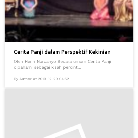
Cerita Panji dalam Perspektif Kekinian
Oleh Henri Nurcahyo Secara umum Cerita Panji
dipahami sebagai kisah percint...
By Author at 2019-12-20 04:52