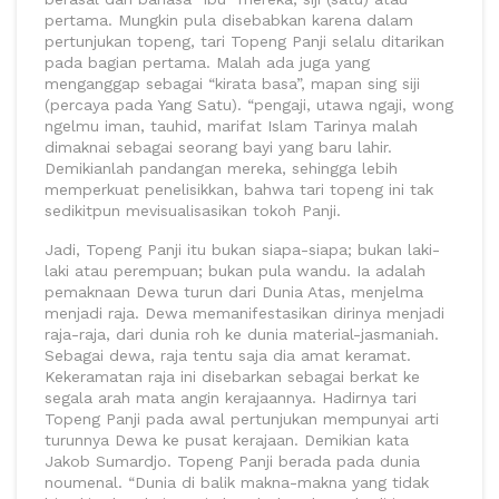
pertama. Mungkin pula disebabkan karena dalam
pertunjukan topeng, tari Topeng Panji selalu ditarikan
pada bagian pertama. Malah ada juga yang
menganggap sebagai “kirata basa”, mapan sing siji
(percaya pada Yang Satu). “pengaji, utawa ngaji, wong
ngelmu iman, tauhid, marifat Islam Tarinya malah
dimaknai sebagai seorang bayi yang baru lahir.
Demikianlah pandangan mereka, sehingga lebih
memperkuat penelisikkan, bahwa tari topeng ini tak
sedikitpun mevisualisasikan tokoh Panji.
Jadi, Topeng Panji itu bukan siapa-siapa; bukan laki-
laki atau perempuan; bukan pula wandu. Ia adalah
pemaknaan Dewa turun dari Dunia Atas, menjelma
menjadi raja. Dewa memanifestasikan dirinya menjadi
raja-raja, dari dunia roh ke dunia material-jasmaniah.
Sebagai dewa, raja tentu saja dia amat keramat.
Kekeramatan raja ini disebarkan sebagai berkat ke
segala arah mata angin kerajaannya. Hadirnya tari
Topeng Panji pada awal pertunjukan mempunyai arti
turunnya Dewa ke pusat kerajaan. Demikian kata
Jakob Sumardjo. Topeng Panji berada pada dunia
noumenal. “Dunia di balik makna-makna yang tidak