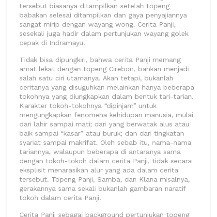
tersebut biasanya ditampilkan setelah topeng
babakan selesai ditampilkan dan gaya penyajiannya
sangat mirip dengan wayang wong. Cerita Panji,
sesekali juga hadir dalam pertunjukan wayang golek
cepak di Indramayu.
Tidak bisa dipungkiri, bahwa cerita Panji memang
amat lekat dengan topeng Cirebon, bahkan menjadi
salah satu ciri utamanya. Akan tetapi, bukanlah
ceritanya yang disuguhkan melainkan hanya beberapa
tokohnya yang diungkapkan dalam bentuk tari-tarian.
Karakter tokoh-tokohnya “dipinjam” untuk
mengungkapkan fenomena kehidupan manusia, mulai
dari lahir sampai mati; dari yang berwatak alus atau
baik sampai “kasar” atau buruk; dan dari tingkatan
syariat sampai makrifat. Oleh sebab itu, nama-nama
tariannya, walaupun beberapa di antaranya sama
dengan tokoh-tokoh dalam cerita Panji, tidak secara
eksplisit menarasikan alur yang ada dalam cerita
tersebut. Topeng Panji, Samba, dan Klana misalnya,
gerakannya sama sekali bukanlah gambaran naratif
tokoh dalam cerita Panji.
Cerita Panji sebagai background pertunjukan topeng