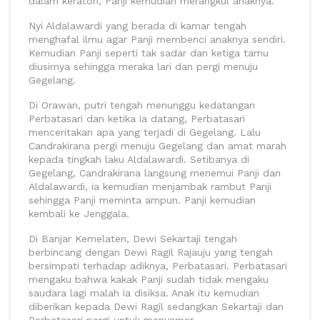
dalam keraton, Panji kemudian merangkul anaknya.
Nyi Aldalawardi yang berada di kamar tengah
menghafal ilmu agar Panji membenci anaknya sendiri.
Kemudian Panji seperti tak sadar dan ketiga tamu
diusirnya sehingga meraka lari dan pergi menuju
Gegelang.
Di Orawan, putri tengah menunggu kedatangan
Perbatasari dan ketika ia datang, Perbatasari
menceritakan apa yang terjadi di Gegelang. Lalu
Candrakirana pergi menuju Gegelang dan amat marah
kepada tingkah laku Aldalawardi. Setibanya di
Gegelang, Candrakirana langsung menemui Panji dan
Aldalawardi, ia kemudian menjambak rambut Panji
sehingga Panji meminta ampun. Panji kemudian
kembali ke Jenggala.
Di Banjar Kemelaten, Dewi Sekartaji tengah
berbincang dengan Dewi Ragil Rajauju yang tengah
bersimpati terhadap adiknya, Perbatasari. Perbatasari
mengaku bahwa kakak Panji sudah tidak mengaku
saudara lagi malah ia disiksa. Anak itu kemudian
diberikan kepada Dewi Ragil sedangkan Sekartaji dan