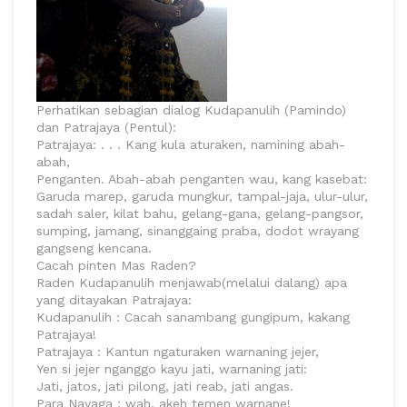
Perhatikan sebagian dialog Kudapanulih (Pamindo)
dan Patrajaya (Pentul):
Patrajaya: . . . Kang kula aturaken, namining abah-
abah,
Penganten. Abah-abah penganten wau, kang kasebat:
Garuda marep, garuda mungkur, tampal-jaja, ulur-ulur,
sadah saler, kilat bahu, gelang-gana, gelang-pangsor,
sumping, jamang, sinanggaing praba, dodot wrayang
gangseng kencana.
Cacah pinten Mas Raden?
Raden Kudapanulih menjawab(melalui dalang) apa
yang ditayakan Patrajaya:
Kudapanulih : Cacah sanambang gungipum, kakang
Patrajaya!
Patrajaya : Kantun ngaturaken warnaning jejer,
Yen si jejer nganggo kayu jati, warnaning jati:
Jati, jatos, jati pilong, jati reab, jati angas.
Para Nayaga : wah, akeh temen warnane!