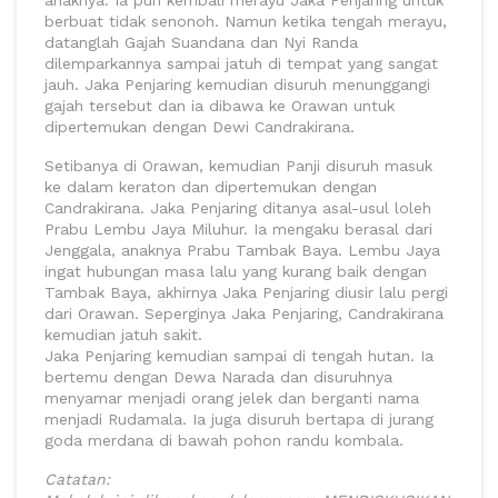
anaknya. Ia pun kembali merayu Jaka Penjaring untuk
berbuat tidak senonoh. Namun ketika tengah merayu,
datanglah Gajah Suandana dan Nyi Randa
dilemparkannya sampai jatuh di tempat yang sangat
jauh. Jaka Penjaring kemudian disuruh menunggangi
gajah tersebut dan ia dibawa ke Orawan untuk
dipertemukan dengan Dewi Candrakirana.
Setibanya di Orawan, kemudian Panji disuruh masuk
ke dalam keraton dan dipertemukan dengan
Candrakirana. Jaka Penjaring ditanya asal-usul loleh
Prabu Lembu Jaya Miluhur. Ia mengaku berasal dari
Jenggala, anaknya Prabu Tambak Baya. Lembu Jaya
ingat hubungan masa lalu yang kurang baik dengan
Tambak Baya, akhirnya Jaka Penjaring diusir lalu pergi
dari Orawan. Seperginya Jaka Penjaring, Candrakirana
kemudian jatuh sakit.
Jaka Penjaring kemudian sampai di tengah hutan. Ia
bertemu dengan Dewa Narada dan disuruhnya
menyamar menjadi orang jelek dan berganti nama
menjadi Rudamala. Ia juga disuruh bertapa di jurang
goda merdana di bawah pohon randu kombala.
Catatan: