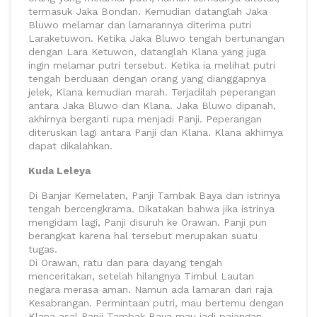
termasuk Jaka Bondan. Kemudian datanglah Jaka
Bluwo melamar dan lamarannya diterima putri
Laraketuwon. Ketika Jaka Bluwo tengah bertunangan
dengan Lara Ketuwon, datanglah Klana yang juga
ingin melamar putri tersebut. Ketika ia melihat putri
tengah berduaan dengan orang yang dianggapnya
jelek, Klana kemudian marah. Terjadilah peperangan
antara Jaka Bluwo dan Klana. Jaka Bluwo dipanah,
akhirnya berganti rupa menjadi Panji. Peperangan
diteruskan lagi antara Panji dan Klana. Klana akhirnya
dapat dikalahkan.
Kuda Leleya
Di Banjar Kemelaten, Panji Tambak Baya dan istrinya
tengah bercengkrama. Dikatakan bahwa jika istrinya
mengidam lagi, Panji disuruh ke Orawan. Panji pun
berangkat karena hal tersebut merupakan suatu
tugas.
Di Orawan, ratu dan para dayang tengah
menceritakan, setelah hilangnya Timbul Lautan
negara merasa aman. Namun ada lamaran dari raja
Kesabrangan. Permintaan putri, mau bertemu dengan
Klana asal Panji Tambak Baya mau jadi pajangan