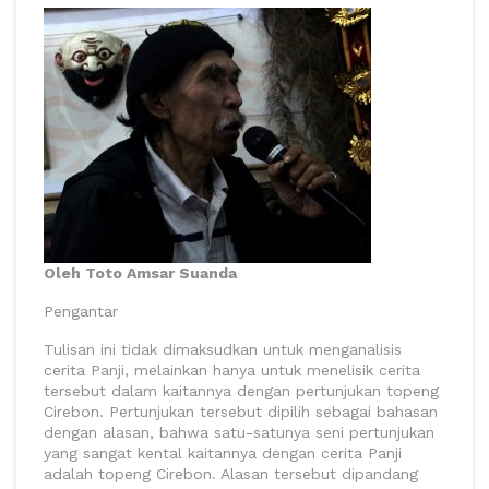
Oleh Toto Amsar Suanda
Pengantar
Tulisan ini tidak dimaksudkan untuk menganalisis
cerita Panji, melainkan hanya untuk menelisik cerita
tersebut dalam kaitannya dengan pertunjukan topeng
Cirebon. Pertunjukan tersebut dipilih sebagai bahasan
dengan alasan, bahwa satu-satunya seni pertunjukan
yang sangat kental kaitannya dengan cerita Panji
adalah topeng Cirebon. Alasan tersebut dipandang