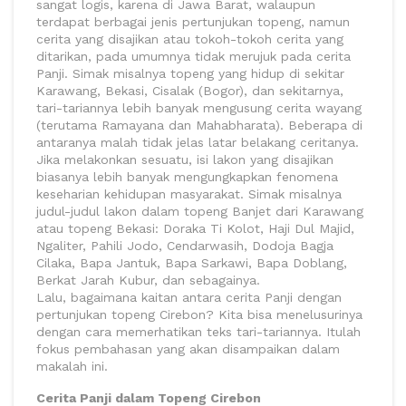
sangat logis, karena di Jawa Barat, walaupun
terdapat berbagai jenis pertunjukan topeng, namun
cerita yang disajikan atau tokoh-tokoh cerita yang
ditarikan, pada umumnya tidak merujuk pada cerita
Panji. Simak misalnya topeng yang hidup di sekitar
Karawang, Bekasi, Cisalak (Bogor), dan sekitarnya,
tari-tariannya lebih banyak mengusung cerita wayang
(terutama Ramayana dan Mahabharata). Beberapa di
antaranya malah tidak jelas latar belakang ceritanya.
Jika melakonkan sesuatu, isi lakon yang disajikan
biasanya lebih banyak mengungkapkan fenomena
keseharian kehidupan masyarakat. Simak misalnya
judul-judul lakon dalam topeng Banjet dari Karawang
atau topeng Bekasi: Doraka Ti Kolot, Haji Dul Majid,
Ngaliter, Pahili Jodo, Cendarwasih, Dodoja Bagja
Cilaka, Bapa Jantuk, Bapa Sarkawi, Bapa Doblang,
Berkat Jarah Kubur, dan sebagainya.
Lalu, bagaimana kaitan antara cerita Panji dengan
pertunjukan topeng Cirebon? Kita bisa menelusurinya
dengan cara memerhatikan teks tari-tariannya. Itulah
fokus pembahasan yang akan disampaikan dalam
makalah ini.
Cerita Panji dalam Topeng Cirebon