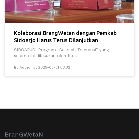
Kolaborasi BrangWetan dengan Pemkab
Sidoarjo Harus Terus Dilanjutkan
SIDOARJO: Program “Sekolah Toleransi” yang
selama ini dilakukan oleh Ko...
By Author at 2025-02-21 03:32
BranGWetaN