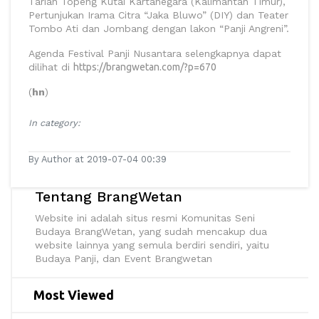
Tarian Topeng Kutai Kartanegara (Kalimantan Timur),
Pertunjukan Irama Citra “Jaka Bluwo” (DIY) dan Teater
Tombo Ati dan Jombang dengan lakon “Panji Angreni”.
Agenda Festival Panji Nusantara selengkapnya dapat
dilihat di
https://brangwetan.com/?p=670
(
hn
)
In category:
By Author at 2019-07-04 00:39
Tentang BrangWetan
Website ini adalah situs resmi Komunitas Seni
Budaya BrangWetan, yang sudah mencakup dua
website lainnya yang semula berdiri sendiri, yaitu
Budaya Panji, dan Event Brangwetan
Most Viewed