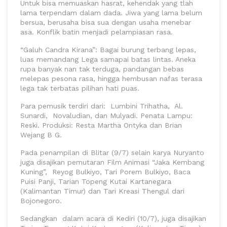
Untuk bisa memuaskan hasrat, kehendak yang tlah
lama terpendam dalam dada. Jiwa yang lama belum
bersua, berusaha bisa sua dengan usaha menebar
asa. Konflik batin menjadi pelampiasan rasa.
“Galuh Candra Kirana”: Bagai burung terbang lepas,
luas memandang Lega samapai batas lintas. Aneka
rupa banyak nan tak terduga, pandangan bebas
melepas pesona rasa, hingga hembusan nafas terasa
lega tak terbatas pilihan hati puas.
Para pemusik terdiri dari: Lumbini Trihatha, Al.
Sunardi, Novaludian, dan Mulyadi. Penata Lampu:
Reski. Produksi: Resta Martha Ontyka dan Brian
Wejang B G.
Pada penampilan di Blitar (9/7) selain karya Nuryanto
juga disajikan pemutaran Film Animasi “Jaka Kembang
Kuning”, Reyog Bulkiyo, Tari Porem Bulkiyo, Baca
Puisi Panji, Tarian Topeng Kutai Kartanegara
(Kalimantan Timur) dan Tari Kreasi Thengul dari
Bojonegoro.
Sedangkan dalam acara di Kediri (10/7), juga disajikan