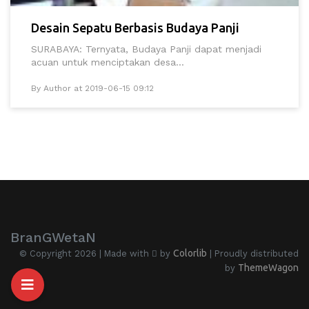
Desain Sepatu Berbasis Budaya Panji
SURABAYA: Ternyata, Budaya Panji dapat menjadi
acuan untuk menciptakan desa...
By Author at 2019-06-15 09:12
BranGWetaN
Colorlib
© Copyright 2026 | Made with
by
| Proudly distributed
ThemeWagon
by