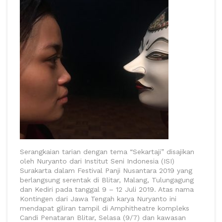
Serangkaian tarian dengan tema “Sekartaji” disajikan
oleh Nuryanto dari Institut Seni Indonesia (ISI)
Surakarta dalam Festival Panji Nusantara 2019 yang
berlangsung serentak di Blitar, Malang, Tulungagung
dan Kediri pada tanggal 9 – 12 Juli 2019. Atas nama
Kontingen dari Jawa Tengah karya Nuryanto ini
mendapat giliran tampil di Amphitheatre kompleks
Candi Penataran Blitar, Selasa (9/7) dan kawasan