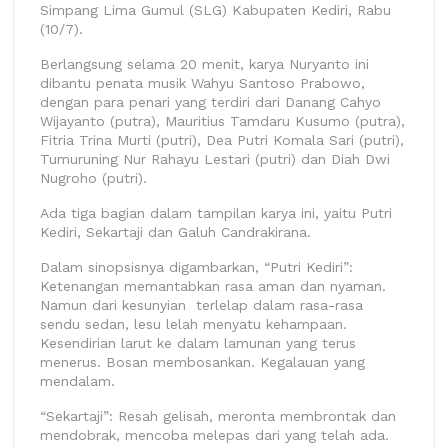
Simpang Lima Gumul (SLG) Kabupaten Kediri, Rabu
(10/7).
Berlangsung selama 20 menit, karya Nuryanto ini
dibantu penata musik Wahyu Santoso Prabowo,
dengan para penari yang terdiri dari Danang Cahyo
Wijayanto (putra), Mauritius Tamdaru Kusumo (putra),
Fitria Trina Murti (putri), Dea Putri Komala Sari (putri),
Tumuruning Nur Rahayu Lestari (putri) dan Diah Dwi
Nugroho (putri).
Ada tiga bagian dalam tampilan karya ini, yaitu Putri
Kediri, Sekartaji dan Galuh Candrakirana.
Dalam sinopsisnya digambarkan, “Putri Kediri”:
Ketenangan memantabkan rasa aman dan nyaman.
Namun dari kesunyian terlelap dalam rasa-rasa
sendu sedan, lesu lelah menyatu kehampaan.
Kesendirian larut ke dalam lamunan yang terus
menerus. Bosan membosankan. Kegalauan yang
mendalam.
“Sekartaji”: Resah gelisah, meronta membrontak dan
mendobrak, mencoba melepas dari yang telah ada.