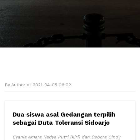
By Author at 2021-04-05 06:02
Dua siswa asal Gedangan terpilih
sebagai Duta Toleransi Sidoarjo
Evania Amara Nadya Putri (kiri) dan Debora Cindy