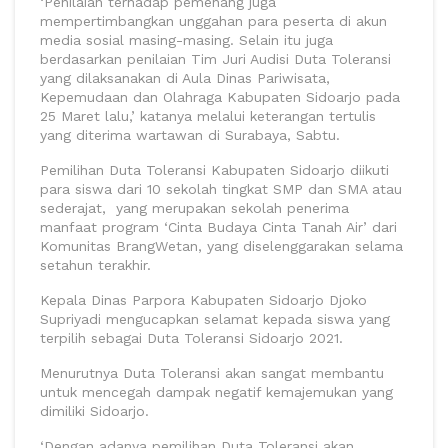
‘Penilaian terhadap pemenang juga
mempertimbangkan unggahan para peserta di akun
media sosial masing-masing. Selain itu juga
berdasarkan penilaian Tim Juri Audisi Duta Toleransi
yang dilaksanakan di Aula Dinas Pariwisata,
Kepemudaan dan Olahraga Kabupaten Sidoarjo pada
25 Maret lalu,’ katanya melalui keterangan tertulis
yang diterima wartawan di Surabaya, Sabtu.
Pemilihan Duta Toleransi Kabupaten Sidoarjo diikuti
para siswa dari 10 sekolah tingkat SMP dan SMA atau
sederajat, yang merupakan sekolah penerima
manfaat program ‘Cinta Budaya Cinta Tanah Air’ dari
Komunitas BrangWetan, yang diselenggarakan selama
setahun terakhir.
Kepala Dinas Parpora Kabupaten Sidoarjo Djoko
Supriyadi mengucapkan selamat kepada siswa yang
terpilih sebagai Duta Toleransi Sidoarjo 2021.
Menurutnya Duta Toleransi akan sangat membantu
untuk mencegah dampak negatif kemajemukan yang
dimiliki Sidoarjo.
‘Dengan adanya pemilihan Duta Toleransi akan