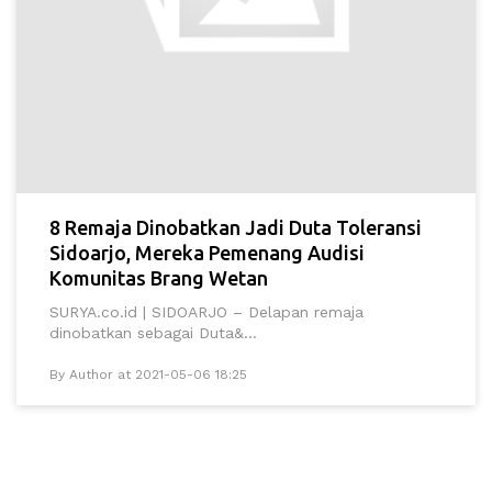
8 Remaja Dinobatkan Jadi Duta Toleransi
Sidoarjo, Mereka Pemenang Audisi
Komunitas Brang Wetan
SURYA.co.id | SIDOARJO – Delapan remaja
dinobatkan sebagai Duta&...
By Author at 2021-05-06 18:25