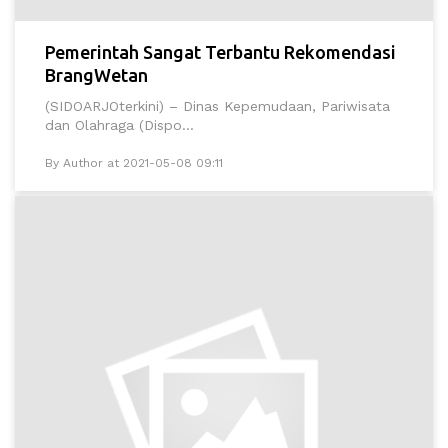
Pemerintah Sangat Terbantu Rekomendasi
BrangWetan
(SIDOARJOterkini) – Dinas Kepemudaan, Pariwisata
dan Olahraga (Dispo...
By Author at 2021-05-08 09:11