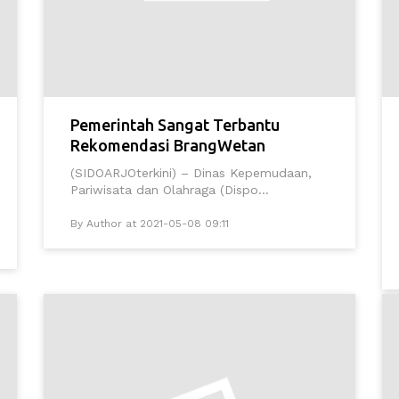
Pemerintah Sangat Terbantu
Rekomendasi BrangWetan
(SIDOARJOterkini) – Dinas Kepemudaan,
Pariwisata dan Olahraga (Dispo...
By Author at 2021-05-08 09:11