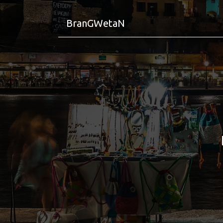
BranGWetaN