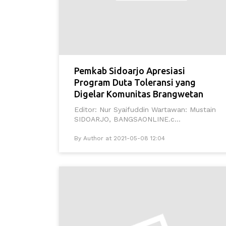
Pemkab Sidoarjo Apresiasi
Program Duta Toleransi yang
Digelar Komunitas Brangwetan
Editor: Nur Syaifuddin Wartawan: Mustain
SIDOARJO, BANGSAONLINE.c...
By Author at 2021-05-08 12:04