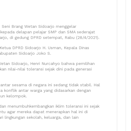
 Seni Brang Wetan Sidoarjo menggelar
 kepada delapan pelajar SMP dan SMA sederajat
doarjo, di gedung DPRD setempat, Rabu (28/4/2021).
Ketua DPRD Sidoarjo H. Usman, Kepala Dinas
bupaten Sidoarjo Joko S.
etan Sidoarjo, Henri Nurcahyo bahwa pemilihan
 nilai-nilai toleransi sejak dini pada generasi
ntar sesama di negara ini sedang tidak stabil. Hal
wa konflik antar warga yang didasarkan dengan
pun kelompok.
dan menumbuhkembangkan iklim toleransi ini sejak
entu agar mereka dapat menerapkan hal ini di
i lingkungan sekolah, keluarga, dan lain