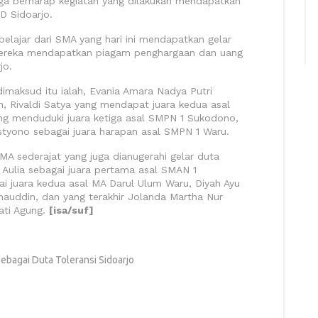
ga berharap kegiatan yang dilakukan mendapatkan
D Sidoarjo.
elajar dari SMA yang hari ini mendapatkan gelar
i mereka mendapatkan piagam penghargaan dan uang
jo.
imaksud itu ialah, Evania Amara Nadya Putri
, Rivaldi Satya yang mendapat juara kedua asal
g menduduki juara ketiga asal SMPN 1 Sukodono,
styono sebagai juara harapan asal SMPN 1 Waru.
MA sederajat yang juga dianugerahi gelar duta
dy Aulia sebagai juara pertama asal SMAN 1
ai juara kedua asal MA Darul Ulum Waru, Diyah Ayu
hauddin, dan yang terakhir Jolanda Martha Nur
ati Agung.
[isa/suf]
Sebagai Duta Toleransi Sidoarjo