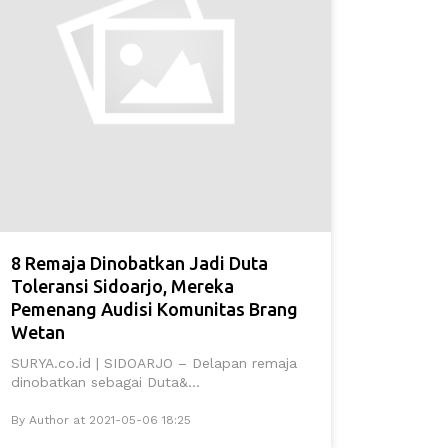
8 Remaja Dinobatkan Jadi Duta
Toleransi Sidoarjo, Mereka
Pemenang Audisi Komunitas Brang
Wetan
SURYA.co.id | SIDOARJO – Delapan remaja
dinobatkan sebagai Duta&...
By Author at 2021-05-06 18:25