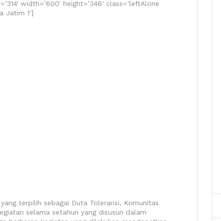
d=’314′ width=’600′ height=’346′ class=’leftAlone
a Jatim 1′]
yang terpilih sebagai Duta Toleransi, Komunitas
egiatan selama setahun yang disusun dalam