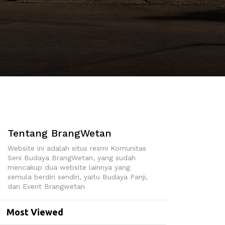
Tentang BrangWetan
Website ini adalah situs resmi Komunitas
Seni Budaya BrangWetan, yang sudah
mencakup dua website lainnya yang
semula berdiri sendiri, yaitu Budaya Panji,
dan Event Brangwetan
Most Viewed