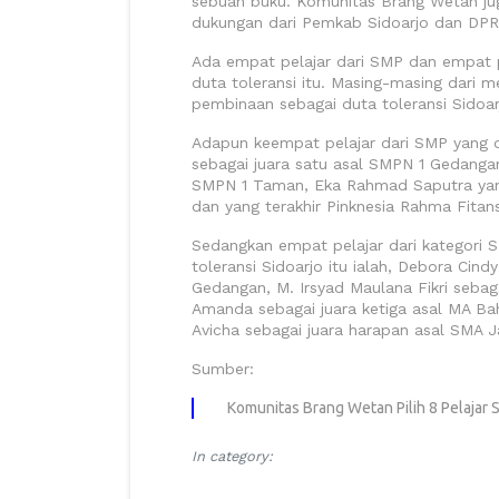
sebuah buku. Komunitas Brang Wetan ju
dukungan dari Pemkab Sidoarjo dan DPR
Ada empat pelajar dari SMP dan empat p
duta toleransi itu. Masing-masing dar
pembinaan sebagai duta toleransi Sidoar
Adapun keempat pelajar dari SMP yang d
sebagai juara satu asal SMPN 1 Gedangan
SMPN 1 Taman, Eka Rahmad Saputra yan
dan yang terakhir Pinknesia Rahma Fitan
Sedangkan empat pelajar dari kategori S
toleransi Sidoarjo itu ialah, Debora Cin
Gedangan, M. Irsyad Maulana Fikri sebag
Amanda sebagai juara ketiga asal MA Ba
Avicha sebagai juara harapan asal SMA J
Sumber:
Komunitas Brang Wetan Pilih 8 Pelajar 
In category: