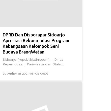
DPRD Dan Disporapar Sidoarjo
Apresiasi Rekomendasi Program
Kebangsaan Kelompok Seni
Budaya BrangWetan
Sidoarjo (republikjatim.com) – Dinas
Kepemudaan, Pariwisata dan Olahr...
By Author at 2021-05-08 09:07