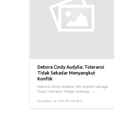
Debora Cindy Audylia: Toleransi
Tidak Sekadar Menyangkut
Konflik
Debora Cindy Audylia (16) terpilih sebagai
Duta Toleransi Pelajar Sidoarjo ...
By Author at 2021-05-06 19:17