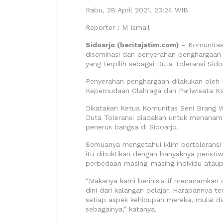
Rabu, 28 April 2021, 23:24 WIB
Reporter : M Ismail
Sidoarjo (beritajatim.com)
– Komunitas
diseminasi dan penyerahan penghargaan
yang terpilih sebagai Duta Toleransi Si
Penyerahan penghargaan dilakukan oleh 
Kepemudaan Olahraga dan Pariwisata Ka
Dikatakan Ketua Komunitas Seni Brang W
Duta Toleransi diadakan untuk menanamkan
penerus bangsa di Sidoarjo.
Semuanya mengetahui iklim bertoleransi a
itu dibuktikan dengan banyaknya peristi
perbedaan masing-masing individu atau
“Makanya kami berinisiatif menanamkan 
dini dari kalangan pelajar. Harapannya t
setiap aspek kehidupan mereka, mulai dar
sebagainya,” katanya.