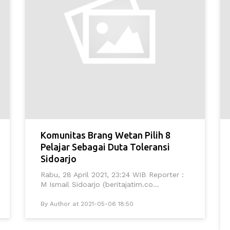
Komunitas Brang Wetan Pilih 8
Pelajar Sebagai Duta Toleransi
Sidoarjo
Rabu, 28 April 2021, 23:24 WIB Reporter :
M Ismail Sidoarjo (beritajatim.co...
By Author at 2021-05-06 18:50