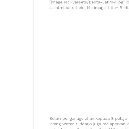
[image src=’/assets/Berita-Jatim-1.jpg’ i
ss-htmleditorfield-file image’ title=’Berit
Selain penganugerahan kepada 8 pelajar 
Brang Wetan Sidoarjo juga melaporkan k