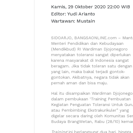
Kamis, 29 Oktober 2020 22:00 WIB
Editor:
Yudi Arianto
Wartawan:
Mustain
SIDOARJO, BANGSAONLINE.com
– Mant
Menteri Pendidikan dan Kebudayaan
(Mendikbud) RI Wardiman Djojonegoro
menyatakan toleransi sangat diperlukan
karena masyarakat di Indonesia sangat
beragam. Jika tidak toleran satu dengan
yang lain, maka bakal terjadi gontok-
gontokan. Akibatnya, negara tidak akan
pernah aman dan bisa maju.
Hal itu disampaikan Wardiman Djojonego
dalam pembukaan ‘Training
Pembuatan
Kegiatan Penguatan Toleransi Untuk Gur
atau Pembimbing Ekstrakurikuler” yang
digelar secara daring oleh Komunitas Se
Budaya BrangWetan, Rabu (28/10) kemar
Training
ini berlangsung dua hari, hingga