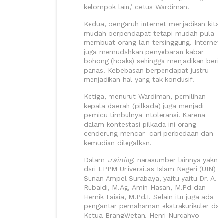
kelompok lain,’ cetus Wardiman.
Kedua, pengaruh internet menjadikan kit
mudah berpendapat tetapi mudah pula
membuat orang lain tersinggung. Interne
juga memudahkan penyebaran kabar
bohong (hoaks) sehingga menjadikan ber
panas. Kebebasan berpendapat justru
menjadikan hal yang tak kondusif.
Ketiga, menurut Wardiman, pemilihan
kepala daerah (pilkada) juga menjadi
pemicu timbulnya intoleransi. Karena
dalam kontestasi pilkada ini orang
cenderung mencari-cari perbedaan dan
kemudian dilegalkan.
Dalam
training
, narasumber lainnya yakn
dari LPPM Universitas Islam Negeri (UIN)
Sunan Ampel Surabaya, yaitu yaitu Dr. A.
Rubaidi, M.Ag, Amin Hasan, M.Pd dan
Hernik Faisia, M.Pd.I. Selain itu juga ada
pengantar pemahaman ekstrakurikuler da
Ketua BrangWetan, Henri Nurcahyo.