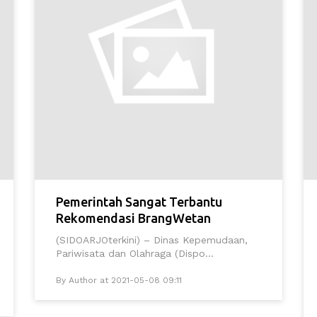
Pemerintah Sangat Terbantu
Rekomendasi BrangWetan
(SIDOARJOterkini) – Dinas Kepemudaan,
Pariwisata dan Olahraga (Dispo...
By Author at 2021-05-08 09:11