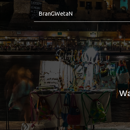
BranGWetaN
Wa