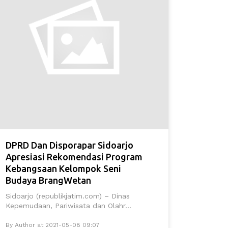
DPRD Dan Disporapar Sidoarjo
Apresiasi Rekomendasi Program
Kebangsaan Kelompok Seni
Budaya BrangWetan
Sidoarjo (republikjatim.com) – Dinas
Kepemudaan, Pariwisata dan Olahr...
By Author at 2021-05-08 09:07