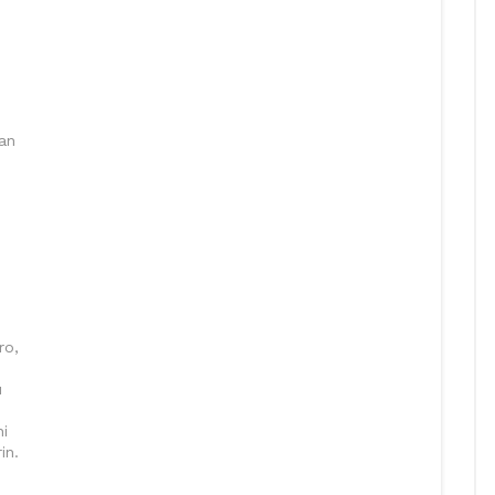
an
ro,
u
ni
in.