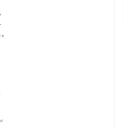
a
t
ita
i
ri