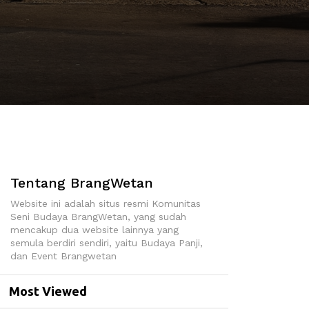
Tentang BrangWetan
Website ini adalah situs resmi Komunitas
Seni Budaya BrangWetan, yang sudah
mencakup dua website lainnya yang
semula berdiri sendiri, yaitu Budaya Panji,
dan Event Brangwetan
Most Viewed