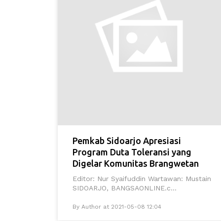
Pemkab Sidoarjo Apresiasi
Program Duta Toleransi yang
Digelar Komunitas Brangwetan
Editor: Nur Syaifuddin Wartawan: Mustain
SIDOARJO, BANGSAONLINE.c...
By Author at 2021-05-08 12:04