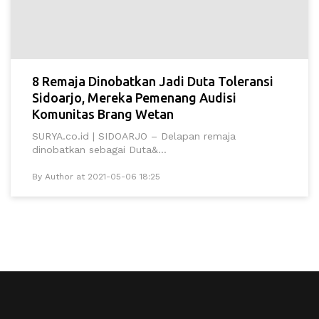
8 Remaja Dinobatkan Jadi Duta Toleransi
Sidoarjo, Mereka Pemenang Audisi
Komunitas Brang Wetan
SURYA.co.id | SIDOARJO – Delapan remaja
dinobatkan sebagai Duta&...
By Author at 2021-05-06 18:25