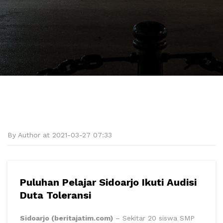
By Author at 2021-03-27 07:33
Puluhan Pelajar Sidoarjo Ikuti Audisi
Duta Toleransi
Sidoarjo (beritajatim.com)
– Sekitar 20 siswa SMP