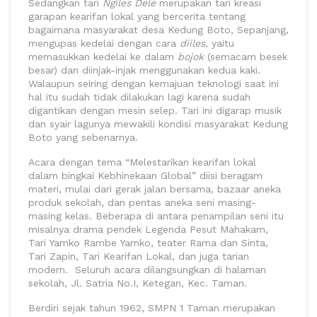
Sedangkan tari
Ngiles Dele
merupakan tari kreasi
garapan kearifan lokal yang bercerita tentang
bagaimana masyarakat desa Kedung Boto, Sepanjang,
mengupas kedelai dengan cara
diiles,
yaitu
memasukkan kedelai ke dalam
bojok
(semacam besek
besar) dan diinjak-injak menggunakan kedua kaki.
Walaupun seiring dengan kemajuan teknologi saat ini
hal itu sudah tidak dilakukan lagi karena sudah
digantikan dengan mesin selep. Tari ini digarap musik
dan syair lagunya mewakili kondisi masyarakat Kedung
Boto yang sebenarnya.
Acara dengan tema “Melestarikan kearifan lokal
dalam bingkai Kebhinekaan Global” diisi beragam
materi, mulai dari gerak jalan bersama, bazaar aneka
produk sekolah, dan pentas aneka seni masing-
masing kelas. Beberapa di antara penampilan seni itu
misalnya drama pendek Legenda Pesut Mahakam,
Tari Yamko Rambe Yamko, teater Rama dan Sinta,
Tari Zapin, Tari Kearifan Lokal, dan juga tarian
modern. Seluruh acara dilangsungkan di halaman
sekolah, Jl. Satria No.I, Ketegan, Kec. Taman.
Berdiri sejak tahun 1962, SMPN 1 Taman merupakan