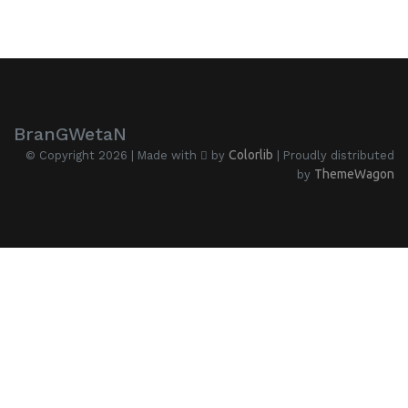
BranGWetaN
Colorlib
© Copyright 2026 | Made with
by
| Proudly distributed
ThemeWagon
by