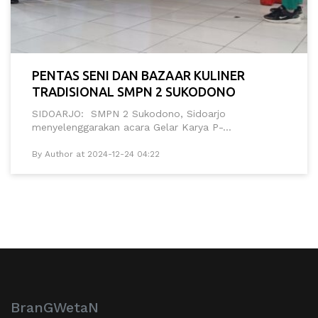
PENTAS SENI DAN BAZAAR KULINER
TRADISIONAL SMPN 2 SUKODONO
SIDOARJO: SMPN 2 Sukodono, Sidoarjo
menyelenggarakan acara Gelar Karya P-...
By Author at 2024-12-24 04:22
BranGWetaN