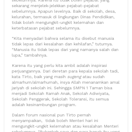
sebelumnya. Karena itu tidak boleh pejabat yang
sekarang menjelek-jelekkan pejabat-pejabat
sebelumnya. Apapun levelnya. Baik di sekolah, desa,
kelurahan, termasuk di lingkungan Dinas Pendidikan,
tidak boleh mengungkit-ungkit kelemahan dan
keterbatasan pejabat sebelumnya.
“Kita menyadari bahwa selama itu disebut manusia
tidak lepas dari kesalahan dan kehilafan,” tuturnya.
“Manusia itu tidak lepas dari yang namanya salah dan
lupa,” tambahnya.
Karena itu yang perlu kita ambil adalah inspirasi
perjuangannya. Dari deretan para kepala sekolah tadi,
kata Tirto, baik yang masih
sugeng
atau sudah
almarhum/almarhumah, insya Allah menanamkan amal
jariyah di sekolah ini. Sehingga SMPN 1 Taman bisa
menjadi Sekolah Ramah Anak, Sekolah Adiwiyata,
Sekolah Penggerak, Sekolah Toleransi, itu semua
adalah kesinambungan program.
Dalam forum nasional pun Tirto pernah
menyampaikan, tidak boleh Menteri hari ini
mengungkit-ungkit kelemahan atau kesalahan Menteri
sebelumnya. “Bukankah saya dan para bapak ibu yang