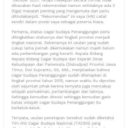
Oktober 2021. Tetapi meskipun secara formal tidak
dibacakan hasil rekomendasi namun setidaknya ada 3
(tiga) masalah penting yang mengemuka dan perlu
ditindaklanjuti. “Rekomendasi” ini saya (HN) catat
sendiri dalam posisi saya sebagai peserta biasa.
Pertama, status cagar budaya Penanggungan perlu
ditingkatkan statusnya dari tingkat provinsi menjadi
tingkat nasional. Sebenarnya ini usulan yang sudah
cukup lama pernah dikemukakan namun masih belum
ada perkembangan yang berarti. Kepala Bidang
Kepala Bidang Cagar Budaya dan Sejarah Dinas
Kebudayaan dan Pariwisata (Disbudpar) Provinsi Jawa
Timur, Dwi Supranto, SS, MM., menjelaskan bahwa
cagar budaya Penanggungan sudah ditetapkan di
tingkat provinsi tahun 2015, namun waktu itu diprotes
oleh sejumlah pihak karena ternyata juga mencakup
wilayah pemukiman, pertambangan dan lainnya.
Sehingga kemudian direvisi sehingga kemudian garis
batas wilayah cagar budaya Penanggungan itu
berkelok-kelok.
Ternyata, usulan penetapan tersebut sudah diketahui
Tim Ahli Cagar Budaya Nasional (TACBN) yang