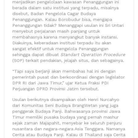
menjadikan pengelolaan kawasan Penanggungan ini
berada dalam satu institusi yang terpadu, misalnya
disebut, Badan Pengelola Cagar Budaya
Penanggungan. Kalau Borobudur bisa, mengapa
Penanggungan tidak? Menanggapi usulan ini Sri Untari
menyebut perjalanan masih panjang untuk
membahasnya karena menyangkut banyak instansi.
Diakuinya, keberadaan institusi terpadu itu akan
sangat efektif untuk mengelola Penanggungan
sehingga dapat dibuat
Standart Operation Procedure
(SOP) terkait pendakian, jelajah situs, dan sebagainya.
“Tapi saya berjanji akan membahas hal ini dengan
pemerintah pusat dan berkoordinasi dengan legislator
DPR RI dari Jawa Timur,” ujar Ketua Fraksi PDI
Perjuangan DPRD Provinsi Jatim tersebut.
Usulan berikutnya disampaikan oleh Henri Nurcahyo
dari Komunitas Seni Budaya BrangWetan yang juga
penggerak Budaya Panji. Bahwasanya provinsi Jawa
Timur memiliki pusaka budaya yang pernah mashur
sejak zaman Majapahit, menyebar ke seluruh penjuru
nusantara dan negara-negara Asia Tenggara. Namanya
Cerita atau Budaya Panji. Kalau di Thailand saja Cerita