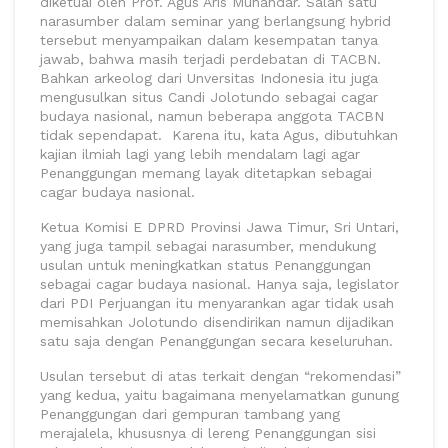
diketuai oleh Prof. Agus Aris Munandar. Salah satu
narasumber dalam seminar yang berlangsung hybrid
tersebut menyampaikan dalam kesempatan tanya
jawab, bahwa masih terjadi perdebatan di TACBN.
Bahkan arkeolog dari Unversitas Indonesia itu juga
mengusulkan situs Candi Jolotundo sebagai cagar
budaya nasional, namun beberapa anggota TACBN
tidak sependapat. Karena itu, kata Agus, dibutuhkan
kajian ilmiah lagi yang lebih mendalam lagi agar
Penanggungan memang layak ditetapkan sebagai
cagar budaya nasional.
Ketua Komisi E DPRD Provinsi Jawa Timur, Sri Untari,
yang juga tampil sebagai narasumber, mendukung
usulan untuk meningkatkan status Penanggungan
sebagai cagar budaya nasional. Hanya saja, legislator
dari PDI Perjuangan itu menyarankan agar tidak usah
memisahkan Jolotundo disendirikan namun dijadikan
satu saja dengan Penanggungan secara keseluruhan.
Usulan tersebut di atas terkait dengan “rekomendasi”
yang kedua, yaitu bagaimana menyelamatkan gunung
Penanggungan dari gempuran tambang yang
merajalela, khususnya di lereng Penanggungan sisi