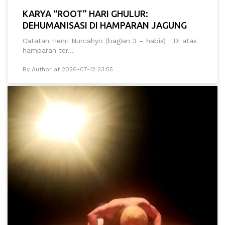
KARYA “ROOT” HARI GHULUR:
DEHUMANISASI DI HAMPARAN JAGUNG
Catatan Henri Nurcahyo (bagian 3 – habis) Di atas
hamparan ter...
By Author at 2026-07-12 23:55