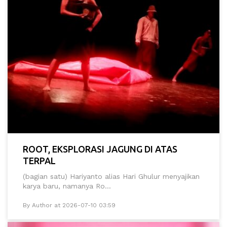
ROOT, EKSPLORASI JAGUNG DI ATAS
TERPAL
(bagian satu) Hariyanto alias Hari Ghulur menyajikan
karya baru, namanya Ro...
By Author at 2026-07-10 03:59