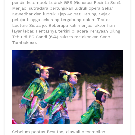
pendiri kelompok Ludruk GPS (Generasi Pecinta Seni).
Menjadi sutradara pertunjukan ludruk opera Sekar
Kawedhar dan ludruk Tjap Adipati Terung. Sejak
pelajar hingga sekarang tergabung dalam Teater
Lecture Sidoarjo. Beberapa kali menjadi aktor film
layar lebar. Pentasnya terkini di acara Perayaan Giling
Tebu di PG Candi (6/4) sukses melakonkan Sarip
Tambakoso.
Sebelum pentas Besutan, diawali penampilan