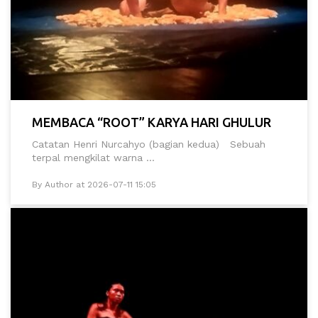
MEMBACA “ROOT” KARYA HARI GHULUR
Catatan Henri Nurcahyo (bagian kedua) Sebuah
terpal mengkilat warna ...
By Author at 2026-07-11 15:05