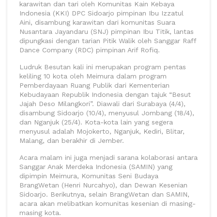
karawitan dan tari oleh Komunitas Kain Kebaya
Indonesia (KKI) DPC Sidoarjo pimpinan Ibu Izzatul
Aini, disambung karawitan dari komunitas Suara
Nusantara Jayandaru (SNJ) pimpinan Ibu Titik, lantas
dipungkasi dengan tarian Pitik Walik oleh Sanggar Raff
Dance Company (RDC) pimpinan Arif Rofiq.
Ludruk Besutan kali ini merupakan program pentas
keliling 10 kota oleh Meimura dalam program
Pemberdayaan Ruang Publik dari Kementerian
Kebudayaan Republik Indonesia dengan tajuk “Besut
Jajah Deso Milangkori”. Diawali dari Surabaya (4/4),
disambung Sidoarjo (10/4), menyusul Jombang (18/4),
dan Nganjuk (25/4). Kota-kota lain yang segera
menyusul adalah Mojokerto, Nganjuk, Kediri, Blitar,
Malang, dan berakhir di Jember.
Acara malam ini juga menjadi sarana kolaborasi antara
Sanggar Anak Merdeka Indonesia (SAMIN) yang
dipimpin Meimura, Komunitas Seni Budaya
BrangWetan (Henri Nurcahyo), dan Dewan Kesenian
Sidoarjo. Berikutnya, selain BrangWetan dan SAMIN,
acara akan melibatkan komunitas kesenian di masing-
masing kota.