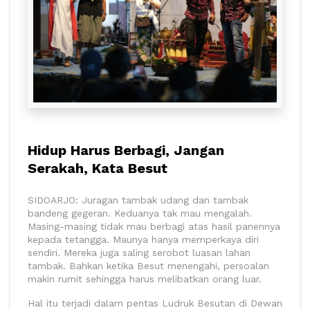
Hidup Harus Berbagi, Jangan
Serakah, Kata Besut
SIDOARJO: Juragan tambak udang dan tambak
bandeng gegeran. Keduanya tak mau mengalah.
Masing-masing tidak mau berbagi atas hasil panennya
kepada tetangga. Maunya hanya memperkaya diri
sendiri. Mereka juga saling serobot luasan lahan
tambak. Bahkan ketika Besut menengahi, persoalan
makin rumit sehingga harus melibatkan orang luar.
Hal itu terjadi dalam pentas Ludruk Besutan di Dewan