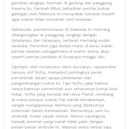
gamelan lengkap, bermain di gedung dan panggung.
Karena itu, tambah Ribut, kehadiran pentas ludruk
garingan oleh Meimura ini merupakan tawaran kreatif
agar ludruk tidak menyerah oleh keadaan.
Kebetulan, pemementasan di Dekesda ini memang
dilangsungkan di panggung, lengkap dengan
tatalampu dan tatasuara, lantaran memang sudah
tersedia. Penonton juga duduk manis di kursi, bukan
pentas lesehan sebagaimana di teater arena, atau
seperti pentas perdana di Surabaya minggu lalu.
Dipimpin oleh moderator Henri Nurcahyo, narasumber
lainnya, Arif Rofiq, menyebut pentingnya peran
pemerintah dalam upaya pelestarian dan
pengembangan ludruk ini. Tapi Rofiq yakin bahwa
tanpa bantuan pemerintah pun seharusnya ludruk bisa
hidup. Rofiq yang berasal dari desa Plandi Jombang,
di mana pelopor ludruk Pak Santik dimakamkan,
sangat mengapresiasi Meimura yang disebutnya
istikomah dalam berkesenian. Menurutnya, seni itu
simbolik, bukan pesan verbal. Namun sayangnya
banyak seniman yang malah tidak yakin dengan
pesan-pesan simbolik ini. Maunya serba verbal saja.