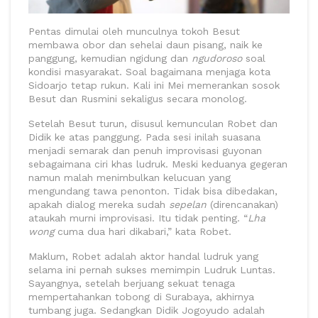
Pentas dimulai oleh munculnya tokoh Besut
membawa obor dan sehelai daun pisang, naik ke
panggung, kemudian ngidung dan
ngudoroso
soal
kondisi masyarakat. Soal bagaimana menjaga kota
Sidoarjo tetap rukun. Kali ini Mei memerankan sosok
Besut dan Rusmini sekaligus secara monolog.
Setelah Besut turun, disusul kemunculan Robet dan
Didik ke atas panggung. Pada sesi inilah suasana
menjadi semarak dan penuh improvisasi guyonan
sebagaimana ciri khas ludruk. Meski keduanya gegeran
namun malah menimbulkan kelucuan yang
mengundang tawa penonton. Tidak bisa dibedakan,
apakah dialog mereka sudah
sepelan
(direncanakan)
ataukah murni improvisasi. Itu tidak penting. “
Lha
wong
cuma dua hari dikabari,” kata Robet.
Maklum, Robet adalah aktor handal ludruk yang
selama ini pernah sukses memimpin Ludruk Luntas.
Sayangnya, setelah berjuang sekuat tenaga
mempertahankan tobong di Surabaya, akhirnya
tumbang juga. Sedangkan Didik Jogoyudo adalah