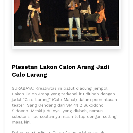
Plesetan Lakon Calon Arang Jadi
Calo Larang
SURABAYA: Kreativitas ini patut diacungi jempol.
Lakon Calon Arang yang terkenal itu diubah dengan
judul “Calo Larang” (Calo Mahal) dalam pementasan
teater Sang Gendang dari SMPN 2 Sukodono
Sidoarjo. Meski judulnya yang diubah, namun
substansi persoalannya masih tetap dengan setting
masa kini.
Dalam versi aslinya, Calon Arang adalah sosok