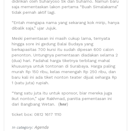
didirikan oleh Suharyoso Sk dan Suharno. Namun baru
saja mementaskan lakon pertama “Buah Simalakama”
tidak pernah aktif lagi.
“Entah mengapa nama yang sekarang kok mirip, hanya
dibalik saja,” ujar Jujuk.
Meski pementasan ini masih cukup lama, ternyata
hingga sore ini gedung Balai Budaya yang
berkapasitas 700 kursi itu sudah dipesan 600 calon
penonton. Untungnya pementasan diadakan selama 2
(dua) hari. Padahal harga tiketnya terbilang mahal
khususnya untuk tontonan di Surabaya. Harga paling
murah Rp 150 ribu, kelas menengah Rp 250 ribu, dan
baru kali ini ada tiket nonton teater dijual seharga Rp
1 (satu juta) rupiah.
“Yang satu juta itu untuk sponsor, biar mereka juga
ikut nonton,” ujar Rakhmad, panitia pementasan ini
dari Bangbang Wetan. (
hnr
)
ticket box: 0812 1617 1110
Agenda
In category: