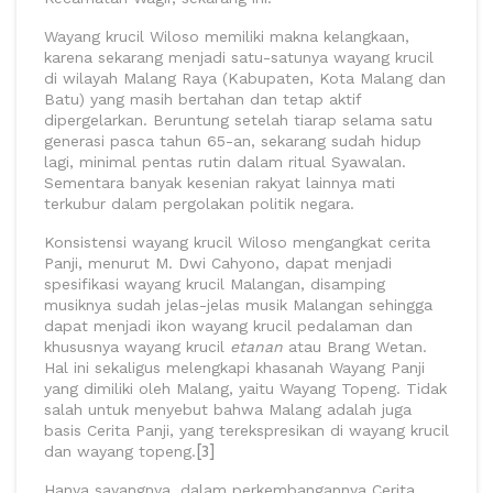
Wayang krucil Wiloso memiliki makna kelangkaan,
karena sekarang menjadi satu-satunya wayang krucil
di wilayah Malang Raya (Kabupaten, Kota Malang dan
Batu) yang masih bertahan dan tetap aktif
dipergelarkan. Beruntung setelah tiarap selama satu
generasi pasca tahun 65-an, sekarang sudah hidup
lagi, minimal pentas rutin dalam ritual Syawalan.
Sementara banyak kesenian rakyat lainnya mati
terkubur dalam pergolakan politik negara.
Konsistensi wayang krucil Wiloso mengangkat cerita
Panji, menurut M. Dwi Cahyono, dapat menjadi
spesifikasi wayang krucil Malangan, disamping
musiknya sudah jelas-jelas musik Malangan sehingga
dapat menjadi ikon wayang krucil pedalaman dan
khususnya wayang krucil
etanan
atau Brang Wetan.
Hal ini sekaligus melengkapi khasanah Wayang Panji
yang dimiliki oleh Malang, yaitu Wayang Topeng. Tidak
salah untuk menyebut bahwa Malang adalah juga
basis Cerita Panji, yang terekspresikan di wayang krucil
dan wayang topeng.
[3]
Hanya sayangnya, dalam perkembangannya Cerita