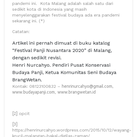
pandemi ini. Kota Malang adalah salah satu dari
sedikit kota di Indonesia yang masih
menyelenggarakan festival budaya ada era pandemi
sekarang ini. (*)
Catatan:
Artikel ini pernah dimuat di buku katalog
“Festival Panji Nusantara 2020” di Malang,
dengan sedikit revisi.
Henri Nurcahyo. Pendiri Pusat Konservasi
Budaya Panji, Ketua Komunitas Seni Budaya
BrangWetan.
Kontak: 08123100832 –
henrinurcahyo@gmail.com
,
www.budayapanji.com
,
www.brangwetan.id
[2]
opcit
[3]
https://henrinurcahyo.wordpress.com/2015/10/12/wayang-
krucil-malangan-bakal-digilas-zaman/