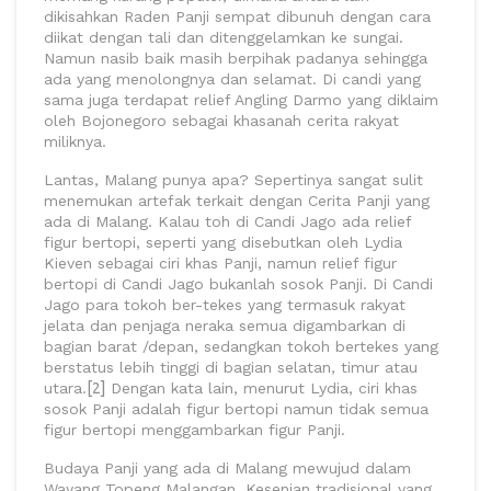
dikisahkan Raden Panji sempat dibunuh dengan cara
diikat dengan tali dan ditenggelamkan ke sungai.
Namun nasib baik masih berpihak padanya sehingga
ada yang menolongnya dan selamat. Di candi yang
sama juga terdapat relief Angling Darmo yang diklaim
oleh Bojonegoro sebagai khasanah cerita rakyat
miliknya.
Lantas, Malang punya apa? Sepertinya sangat sulit
menemukan artefak terkait dengan Cerita Panji yang
ada di Malang. Kalau toh di Candi Jago ada relief
figur bertopi, seperti yang disebutkan oleh Lydia
Kieven sebagai ciri khas Panji, namun relief figur
bertopi di Candi Jago bukanlah sosok Panji. Di Candi
Jago para tokoh ber-tekes yang termasuk rakyat
jelata dan penjaga neraka semua digambarkan di
bagian barat /depan, sedangkan tokoh bertekes yang
berstatus lebih tinggi di bagian selatan, timur atau
utara.
[2]
Dengan kata lain, menurut Lydia, ciri khas
sosok Panji adalah figur bertopi namun tidak semua
figur bertopi menggambarkan figur Panji.
Budaya Panji yang ada di Malang mewujud dalam
Wayang Topeng Malangan. Kesenian tradisional yang