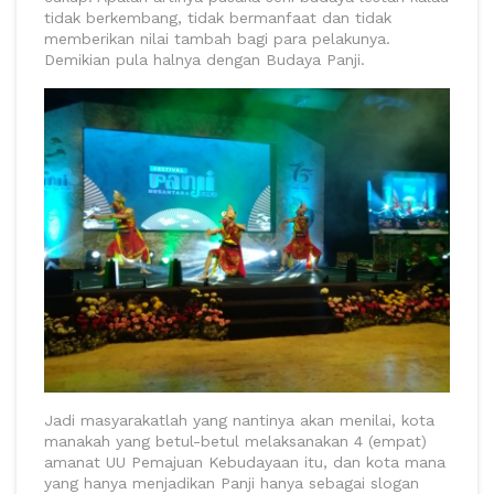
tidak berkembang, tidak bermanfaat dan tidak
memberikan nilai tambah bagi para pelakunya.
Demikian pula halnya dengan Budaya Panji.
Jadi masyarakatlah yang nantinya akan menilai, kota
manakah yang betul-betul melaksanakan 4 (empat)
amanat UU Pemajuan Kebudayaan itu, dan kota mana
yang hanya menjadikan Panji hanya sebagai slogan