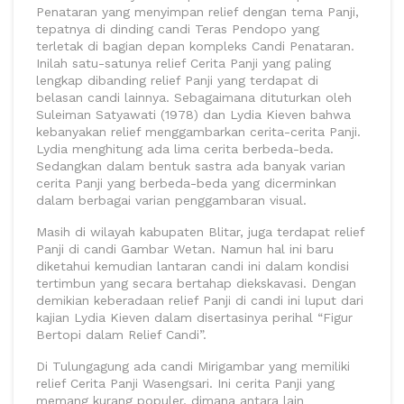
Penataran yang menyimpan relief dengan tema Panji,
tepatnya di dinding candi Teras Pendopo yang
terletak di bagian depan kompleks Candi Penataran.
Inilah satu-satunya relief Cerita Panji yang paling
lengkap dibanding relief Panji yang terdapat di
belasan candi lainnya. Sebagaimana dituturkan oleh
Suleiman Satyawati (1978) dan Lydia Kieven bahwa
kebanyakan relief menggambarkan cerita-cerita Panji.
Lydia menghitung ada lima cerita berbeda-beda.
Sedangkan dalam bentuk sastra ada banyak varian
cerita Panji yang berbeda-beda yang dicerminkan
dalam berbagai varian penggambaran visual.
Masih di wilayah kabupaten Blitar, juga terdapat relief
Panji di candi Gambar Wetan. Namun hal ini baru
diketahui kemudian lantaran candi ini dalam kondisi
tertimbun yang secara bertahap diekskavasi. Dengan
demikian keberadaan relief Panji di candi ini luput dari
kajian Lydia Kieven dalam disertasinya perihal “Figur
Bertopi dalam Relief Candi”.
Di Tulungagung ada candi Mirigambar yang memiliki
relief Cerita Panji Wasengsari. Ini cerita Panji yang
memang kurang populer, dimana antara lain