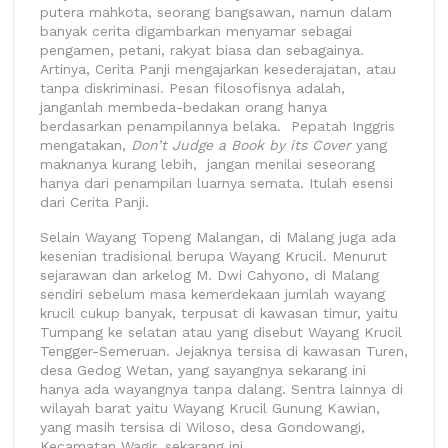
putera mahkota, seorang bangsawan, namun dalam
banyak cerita digambarkan menyamar sebagai
pengamen, petani, rakyat biasa dan sebagainya.
Artinya, Cerita Panji mengajarkan kesederajatan, atau
tanpa diskriminasi. Pesan filosofisnya adalah,
janganlah membeda-bedakan orang hanya
berdasarkan penampilannya belaka. Pepatah Inggris
mengatakan,
Don’t Judge a Book by its Cover
yang
maknanya kurang lebih, jangan menilai seseorang
hanya dari penampilan luarnya semata. Itulah esensi
dari Cerita Panji.
Selain Wayang Topeng Malangan, di Malang juga ada
kesenian tradisional berupa Wayang Krucil. Menurut
sejarawan dan arkelog M. Dwi Cahyono, di Malang
sendiri sebelum masa kemerdekaan jumlah wayang
krucil cukup banyak, terpusat di kawasan timur, yaitu
Tumpang ke selatan atau yang disebut Wayang Krucil
Tengger-Semeruan. Jejaknya tersisa di kawasan Turen,
desa Gedog Wetan, yang sayangnya sekarang ini
hanya ada wayangnya tanpa dalang. Sentra lainnya di
wilayah barat yaitu Wayang Krucil Gunung Kawian,
yang masih tersisa di Wiloso, desa Gondowangi,
Kecamatan Wagir, sekarang ini.