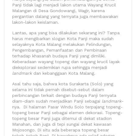
Panji tidak lagi menjadi lakon utama Wayang Krucil
Malangan di Desa Gondowangi, Wagir, karena
pergantian dalang yang ternyata juga membawakan
lakon-lakon keislaman.
Lantas, apa yang bisa dilakukan sekarang ini? Tanpa
harus mengibarkan slogan Kota Panji maka sudah
selayaknya Kota Malang melakukan Pelindungan,
Pengembangan, Pemanfaatan dan Pembinaan
terhadap khasanah budaya Panji yang dimiliki.
Keberadaan wayang topeng dan wayang krucil layak
dieksplorasi sedemikian rupa sehingga menjadi
landmark
dan kebanggaan Kota Malang.
Asal tahu saja, bahwa kota Surakarta (Solo) yang
selama ini tidak pernah disebut-sebut dalam
perbincangan terkait dengan budaya Panji ternyata
diam-diam sudah menjadikan Panji sebagai
landmark
-
nya. Di halaman Pasar Windu Solo terpajang topeng-
topeng besar Panji sebagai elemen dekorasi. Topeng-
topeng besar Panji juga ditemui di dekat stadion
Manahan, dan juga di tepi sungai dekat kawasan
Mojosongo. Di situ ada beberapa topeng besar
tokoh-tokoh Panji. Di bawahnya ada relief adegan