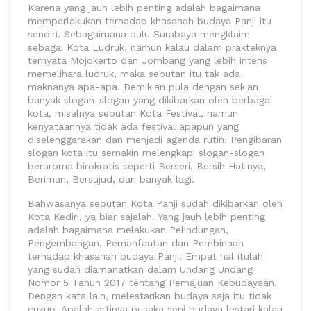
Karena yang jauh lebih penting adalah bagaimana
memperlakukan terhadap khasanah budaya Panji itu
sendiri. Sebagaimana dulu Surabaya mengklaim
sebagai Kota Ludruk, namun kalau dalam prakteknya
ternyata Mojokerto dan Jombang yang lebih intens
memelihara ludruk, maka sebutan itu tak ada
maknanya apa-apa. Demikian pula dengan sekian
banyak slogan-slogan yang dikibarkan oleh berbagai
kota, misalnya sebutan Kota Festival, namun
kenyataannya tidak ada festival apapun yang
diselenggarakan dan menjadi agenda rutin. Pengibaran
slogan kota itu semakin melengkapi slogan-slogan
beraroma birokratis seperti Berseri, Bersih Hatinya,
Beriman, Bersujud, dan banyak lagi.
Bahwasanya sebutan Kota Panji sudah dikibarkan oleh
Kota Kediri, ya biar sajalah. Yang jauh lebih penting
adalah bagaimana melakukan Pelindungan,
Pengembangan, Pemanfaatan dan Pembinaan
terhadap khasanah budaya Panji. Empat hal itulah
yang sudah diamanatkan dalam Undang Undang
Nomor 5 Tahun 2017 tentang Pemajuan Kebudayaan.
Dengan kata lain, melestarikan budaya saja itu tidak
cukup. Apalah artinya pusaka seni budaya lestari kalau