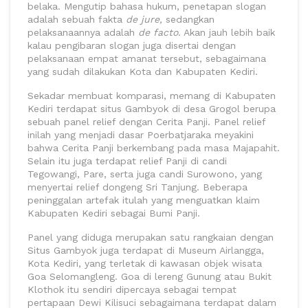
belaka. Mengutip bahasa hukum, penetapan slogan
adalah sebuah fakta
de jure,
sedangkan
pelaksanaannya adalah
de facto
. Akan jauh lebih baik
kalau pengibaran slogan juga disertai dengan
pelaksanaan empat amanat tersebut, sebagaimana
yang sudah dilakukan Kota dan Kabupaten Kediri.
Sekadar membuat komparasi, memang di Kabupaten
Kediri terdapat situs Gambyok di desa Grogol berupa
sebuah panel relief dengan Cerita Panji. Panel relief
inilah yang menjadi dasar Poerbatjaraka meyakini
bahwa Cerita Panji berkembang pada masa Majapahit.
Selain itu juga terdapat relief Panji di candi
Tegowangi, Pare, serta juga candi Surowono, yang
menyertai relief dongeng Sri Tanjung. Beberapa
peninggalan artefak itulah yang menguatkan klaim
Kabupaten Kediri sebagai Bumi Panji.
Panel yang diduga merupakan satu rangkaian dengan
Situs Gambyok juga terdapat di Museum Airlangga,
Kota Kediri, yang terletak di kawasan objek wisata
Goa Selomangleng. Goa di lereng Gunung atau Bukit
Klothok itu sendiri dipercaya sebagai tempat
pertapaan Dewi Kilisuci sebagaimana terdapat dalam