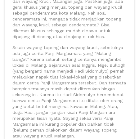
dan wayang Krucil Malangan juga. Pastikan juga, ada
gerai khusus yang menjual topeng dan wayang krucil
sebagai cenderamata kota Malang. Nah soal
cenderamata ini, mengapa tidak menjadikan topeng
dan wayang krucil sebagai cenderamata? Bisa
dikemas khusus sehingga mudah dibawa untuk
dipajang di dinding atau dipajang di rak hias.
Selain wayang topeng dan wayang krucil, sebetulnya
ada juga cerita Panji Margasmara yang “Malang
banget” karena seluruh setting ceritanya mengambil
lokasi di Malang. Sejarawan asal Inggris, Nigel Bullogh
(yang berganti nama menjadi Hadi Sidomulyo) pernah
melakukan napak tilas lokasi-lokasi yang disebutkan
dalam cerita Panji Margasmara tersebut. Dan ternyata
hampir semuanya masih dapat ditemukan hingga
sekarang ini. Karena itu Hadi Sidomulyo berpendapat
bahwa cerita Panji Margasmara itu ditulis oleh orang
yang betul-betul mengenal kawasan Malang. Atau,
duga Hadi, jangan-jangan kisah Panji Margasmara
merupakan kisah nyata. Sayang sekali versi Panji
Margasmara ini kurang populer dan bahkan tidak
(belum) pernah dilakonkan dalam Wayang Topeng
atau Wayang Krucil Malangan.