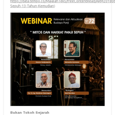
https://data.tempo.co/MajalahTeks/freeContentRead/ARM20180
Sepuh-13-Tahun-Kemudian
)
Bukan Tokoh Sejarah