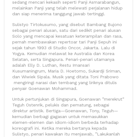
sedang mencari kekasih seperti Panji Asmarabangun,
melainkan Panji yang telah melewati perjalanan hidup
dan siap menerima tanggung jawab tertinggi.
Sulistyo Tirtokusumo, yang disebut Bambang Bujono
sebagai penari alusan, satu dari sedikit penari alusan
Solo yang mencapai kesatuan keterampilan dan rasa,
pernah membawakan repertoar tari Panji Sepuh ini
sejak tahun 1993 di Studio Oncor, Jakarta. Lalu di
Yogya. Kemudian melawat ke Australia dan Korea
Selatan, serta Singapura. Penari-penari utamanya
adalah Elly D. Luthan, Restu Imansari
Kusumaningrum, Maria D. Hoetomo, Sukardji Sriman,
dan Wiwiek Sipala. Musik yang ditata Toni Prabowo
mengiringi narasi dan tembang yang liriknya ditulis
penyair Goenawan Mohammad.
Untuk pertunjukan di Singapura, Goenawan ”merekrut”
Teguh Ostenrik, pelukis dan pematung, sebagai
direktur artistik. Bertiga—Goenawan, Tony, Teguh—
kemudian berbagi gagasan untuk memasukkan
elemen-elemen dan idiom-idiom berbeda terhadap
koreografi ini. Ketika mereka bertanya kepada
Sulistyo, penari kawakan itu menjawab, ”Lakukanlah