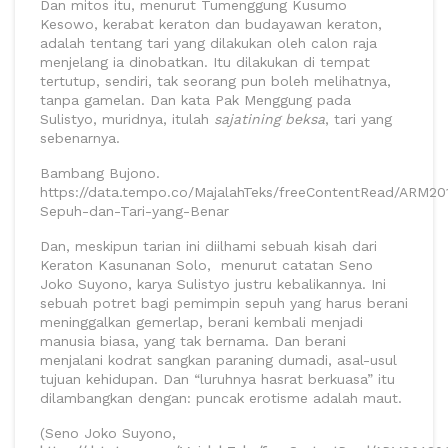
Dan mitos itu, menurut Tumenggung Kusumo
Kesowo, kerabat keraton dan budayawan keraton,
adalah tentang tari yang dilakukan oleh calon raja
menjelang ia dinobatkan. Itu dilakukan di tempat
tertutup, sendiri, tak seorang pun boleh melihatnya,
tanpa gamelan. Dan kata Pak Menggung pada
Sulistyo, muridnya, itulah
sajatining beksa
, tari yang
sebenarnya.
Bambang Bujono.
https://data.tempo.co/MajalahTeks/freeContentRead/ARM20
Sepuh-dan-Tari-yang-Benar
Dan, meskipun tarian ini diilhami sebuah kisah dari
Keraton Kasunanan Solo, menurut catatan Seno
Joko Suyono, karya Sulistyo justru kebalikannya. Ini
sebuah potret bagi pemimpin sepuh yang harus berani
meninggalkan gemerlap, berani kembali menjadi
manusia biasa, yang tak bernama. Dan berani
menjalani kodrat sangkan paraning dumadi, asal-usul
tujuan kehidupan. Dan “luruhnya hasrat berkuasa” itu
dilambangkan dengan: puncak erotisme adalah maut.
(Seno Joko Suyono,