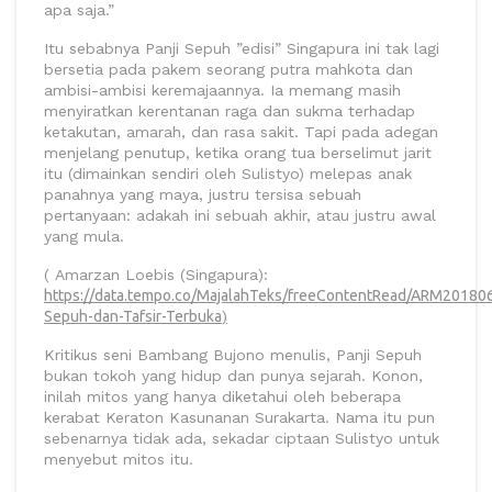
apa saja.”
Itu sebabnya Panji Sepuh ”edisi” Singapura ini tak lagi
bersetia pada pakem seorang putra mahkota dan
ambisi-ambisi keremajaannya. Ia memang masih
menyiratkan kerentanan raga dan sukma terhadap
ketakutan, amarah, dan rasa sakit. Tapi pada adegan
menjelang penutup, ketika orang tua berselimut jarit
itu (dimainkan sendiri oleh Sulistyo) melepas anak
panahnya yang maya, justru tersisa sebuah
pertanyaan: adakah ini sebuah akhir, atau justru awal
yang mula.
( Amarzan Loebis (Singapura):
https://data.tempo.co/MajalahTeks/freeContentRead/ARM20180
Sepuh-dan-Tafsir-Terbuka
)
Kritikus seni Bambang Bujono menulis, Panji Sepuh
bukan tokoh yang hidup dan punya sejarah. Konon,
inilah mitos yang hanya diketahui oleh beberapa
kerabat Keraton Kasunanan Surakarta. Nama itu pun
sebenarnya tidak ada, sekadar ciptaan Sulistyo untuk
menyebut mitos itu.