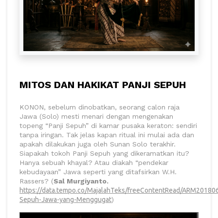
MITOS DAN HAKIKAT PANJI SEPUH
KONON, sebelum dinobatkan, seorang calon raja
Jawa (Solo) mesti menari dengan mengenakan
topeng “Panji Sepuh” di kamar pusaka keraton: sendiri
tanpa iringan. Tak jelas kapan ritual ini mulai ada dan
apakah dilakukan juga oleh Sunan Solo terakhir.
Siapakah tokoh Panji Sepuh yang dikeramatkan itu?
Hanya sebuah khayal? Atau diakah “pendekar
kebudayaan” Jawa seperti yang ditafsirkan W.H.
Rassers? (
Sal Murgiyanto
.
https://data.tempo.co/MajalahTeks/freeContentRead/ARM20180
Sepuh-Jawa-yang-Menggugat
)