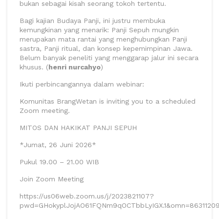
bukan sebagai kisah seorang tokoh tertentu.
Bagi kajian Budaya Panji, ini justru membuka
kemungkinan yang menarik: Panji Sepuh mungkin
merupakan mata rantai yang menghubungkan Panji
sastra, Panji ritual, dan konsep kepemimpinan Jawa.
Belum banyak peneliti yang menggarap jalur ini secara
khusus. (
henri nurcahyo
)
Ikuti perbincangannya dalam webinar:
Komunitas BrangWetan is inviting you to a scheduled
Zoom meeting.
MITOS DAN HAKIKAT PANJI SEPUH
*Jumat, 26 Juni 2026*
Pukul 19.00 – 21.00 WIB
Join Zoom Meeting
https://us06web.zoom.us/j/2023821107?
pwd=GHokyplJojAO61FQNm9qOCTbbLyIGX.1&omn=86311209