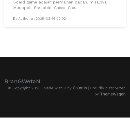
Board game adalah permainan papan, misalnya
Monopoli, Scrabble, Chess, Che...
By Author at 2025-03-14 02:02
BranGWetaN
Colorlib
© Copyright 2026 | Made with
by
| Proudly distributed
ThemeWagon
by