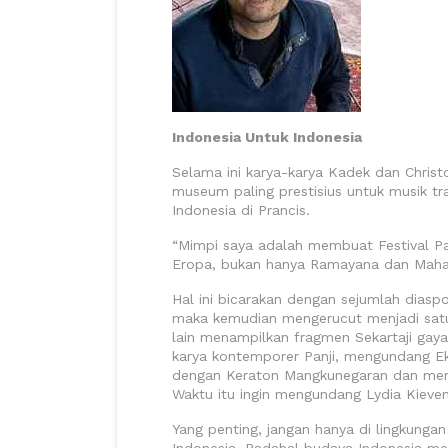
Indonesia Untuk Indonesia
Selama ini karya-karya Kadek dan Christ
museum paling prestisius untuk musik tra
Indonesia di Prancis.
“Mimpi saya adalah membuat Festival Panj
Eropa, bukan hanya Ramayana dan Mahab
Hal ini bicarakan dengan sejumlah diasp
maka kemudian mengerucut menjadi satu 
lain menampilkan fragmen Sekartaji gay
karya kontemporer Panji, mengundang Ek
dengan Keraton Mangkunegaran dan memb
Waktu itu ingin mengundang Lydia Kieve
Yang penting, jangan hanya di lingkungan
Indonesia. Padahal budaya Indonesia memil