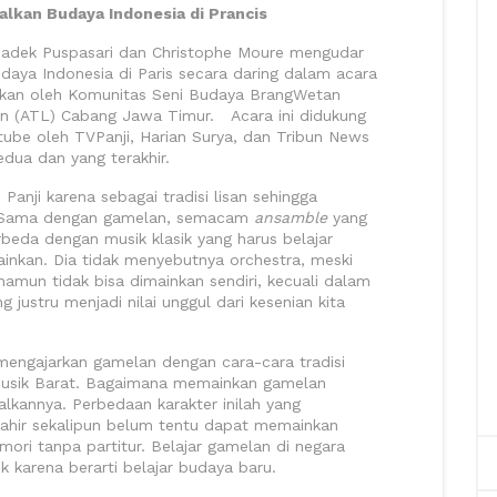
alkan Budaya Indonesia di Prancis
 Kadek Puspasari dan Christophe Moure mengudar
ya Indonesia di Paris secara daring dalam acara
akan oleh Komunitas Seni Budaya BrangWetan
san (ATL) Cabang Jawa Timur. Acara ini didukung
utube oleh TVPanji, Harian Surya, dan Tribun News
edua dan yang terakhir.
anji karena sebagai tradisi lisan sehingga
. Sama dengan gamelan, semacam
ansamble
yang
rbeda dengan musik klasik yang harus belajar
nkan. Dia tidak menyebutnya orchestra, meski
 namun tidak bisa dimainkan sendiri, kecuali dalam
g justru menjadi nilai unggul dari kesenian kita
engajarkan gamelan dengan cara-cara tradisi
 musik Barat. Bagaimana memainkan gamelan
lkannya. Perbedaan karakter inilah yang
mahir sekalipun belum tentu dapat memainkan
ri tanpa partitur. Belajar gamelan di negara
rik karena berarti belajar budaya baru.