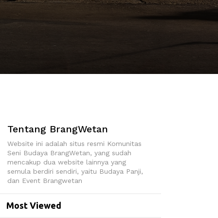
Tentang BrangWetan
Website ini adalah situs resmi Komunitas
Seni Budaya BrangWetan, yang sudah
mencakup dua website lainnya yang
semula berdiri sendiri, yaitu Budaya Panji,
dan Event Brangwetan
Most Viewed