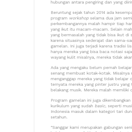
hubungan antara pengiring dan yang diiri
Beruntung sejak tahun 2014 ada kesemp
program
workshop
selama dua jam semin
perkembangannya malah hampir tiap hari
yang ikut itu macam-macam. Selain maha
yang bermasalah yang tidak bisa ikut d
karena situasinya sederajat dan sama-sa
gamelan. Ini juga terjadi karena tradisi l
hanya mereka yang bisa baca notasi saja.
wayang kulit misalnya, mereka tidak akan
Ada yang mengaku belum pernah belajar m
senang membuat kotak-kotak. Misalnya me
menganggap mereka yang tidak belajar d
ternyata mereka yang pinter justru yang t
belakang musik. Mereka malah memiliki d
Program gamelan ini juga dikembangkan d
kurikulum yang sudah
basic
, seperti musi
Indonesia masuk dalam kategori tari du
setahun.
“Sanggar kami merupakan gabungan senim