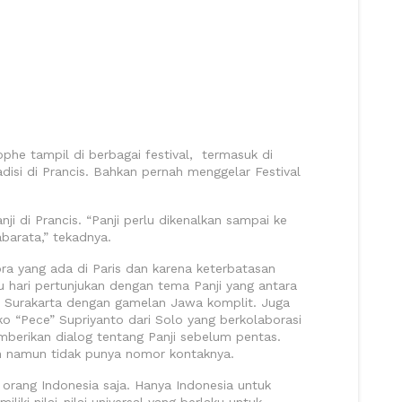
ophe tampil di berbagai festival, termasuk di
disi di Prancis. Bahkan pernah menggelar Festival
i di Prancis. “Panji perlu dikenalkan sampai ke
arata,” tekadnya.
ora yang ada di Paris dan karena keterbatasan
hari pertunjukan dengan tema Panji yang antara
a Surakarta dengan gamelan Jawa komplit. Juga
o “Pece” Supriyanto dari Solo yang berkolaborasi
erikan dialog tentang Panji sebelum pentas.
n namun tidak punya nomor kontaknya.
 orang Indonesia saja. Hanya Indonesia untuk
iki nilai-nilai universal yang berlaku untuk