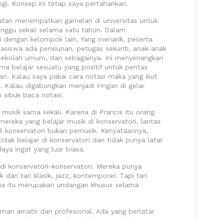
ngi. Konsep ini tetap saya pertahankan.
atan menempatkan gamelan di universitas untuk
ggu sekali selama satu tahun. Dalam
 dengan kelompok lain. Yang menarik, peserta
siswa ada pensiunan, petugas sekuriti, anak-anak
i sekolah umum, dan sebagainya. Ini menyenangkan
ma belajar sesuatu yang positif untuk pentas
isan. Kalau saya pakai cara notasi maka yang ikut
 Kalau digabungkan menjadi iringan di gelar
 sibuk baca notasi.
usik sama sekali. Karena di Prancis itu orang
reka yang belajar musik di konservatori, lantas
i konservatori bukan pemusik. Kenyataannya,
idak belajar di konservatori dan tidak punya latar
aya ingat yang luar biasa.
i konservatori-konservatori. Mereka punya
k dan tari klasik, jazz, kontemporer. Tapi tari
nia itu merupakan undangan khusus selama
an amatir dan profesional. Ada yang berlatar