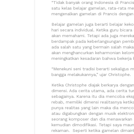
“Tidak banyak orang Indonesia di Prancis.
satu kelas belajar gamelan, rata-rata m
mengenalkan gamelan di Prancis dengan m
Belajar gamelan juga berarti belajar ke
hari secara individual. Ketika guru bic
akan memahami. Tetapi ada juga mereka 
berdampak pada keberlangsungan pembel
ada salah satu yang bermain salah maka
akan menghancurkan keharmonian kelomp
meningkatkan kesadaran bahwa bekerja k
“Menekuni seni tradisi berarti sekaligus
bangga melakukannya,” ujar Christophe.
Ketika Christophe diajak berkarya dengan
dimensi. Ada cerita utama, ada cerita 
sebagainya. Karena itu dia mencoba eksp
rebab, memiliki dimensi realitasnya ketik
punya realitas yang lain maka dia menc
atau digabungkan dengan musik elektro
seorang komposer dan dia menawarkan a
kemudian dimodifikasi. Tetapi saya mau
rekaman. Seperti ketika gamelan dimaink