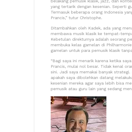
belakang pemusik klasik, jazz, dan ko
yang tertarik dengan kesenian. Seperti g
Termasuk beberapa orang Indonesia yang
Prancis,” tutur Christophe.
Ditambahkan oleh Kadek, ada yang mena
membawa musik klasik ke tempat-tempat 
Kebetulan direkturnya adalah seorang p
membuka kelas gamelan di Philharmonie
gamelan untuk para pemusik klasik tanpa
“Bagi saya ini menarik karena ketika saya
Prancis, mulai nol besar. Tidak kenal o
sini. Jadi saya memakai banyak strate
apakah saya dibolehkan datang melakuka
kesenian mereka agar saya lebih bisa me
pemusik atau guru lain yang sedang men