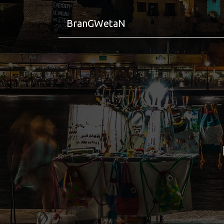
BranGWetaN