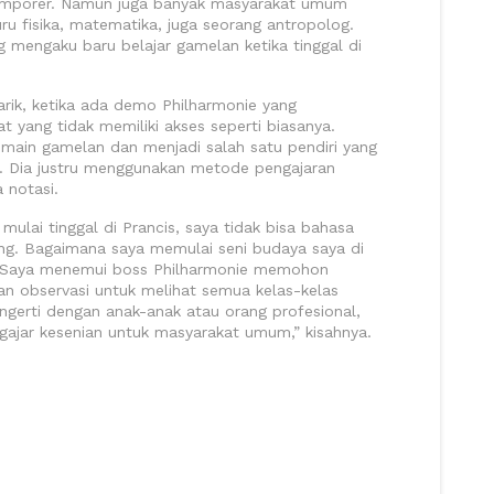
ntemporer. Namun juga banyak masyarakat umum
uru fisika, matematika, juga seorang antropolog.
 mengaku baru belajar gamelan ketika tinggal di
rik, ketika ada demo Philharmonie yang
yang tidak memiliki akses seperti biasanya.
emain gamelan dan menjadi salah satu pendiri yang
. Dia justru menggunakan metode pengajaran
 notasi.
 mulai tinggal di Prancis, saya tidak bisa bahasa
rang. Bagaimana saya memulai seni budaya saya di
gi. Saya menemui boss Philharmonie memohon
n observasi untuk melihat semua kelas-kelas
ngerti dengan anak-anak atau orang profesional,
gajar kesenian untuk masyarakat umum,” kisahnya.