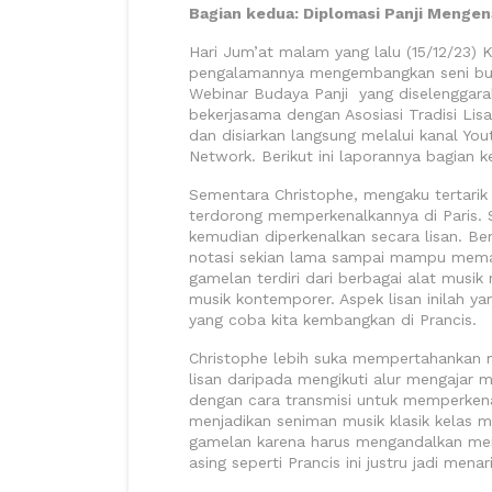
Bagian kedua: Diplomasi Panji Mengen
Hari Jum’at malam yang lalu (15/12/23)
pengalamannya mengembangkan seni buda
Webinar Budaya Panji yang diselenggar
bekerjasama dengan Asosiasi Tradisi Li
dan disiarkan langsung melalui kanal Yo
Network. Berikut ini laporannya bagian k
Sementara Christophe, mengaku tertarik P
terdorong memperkenalkannya di Paris
kemudian diperkenalkan secara lisan. Be
notasi sekian lama sampai mampu memai
gamelan terdiri dari berbagai alat musik
musik kontemporer. Aspek lisan inilah yan
yang coba kita kembangkan di Prancis.
Christophe lebih suka mempertahankan m
lisan daripada mengikuti alur mengajar
dengan cara transmisi untuk memperkena
menjadikan seniman musik klasik kelas 
gamelan karena harus mengandalkan memo
asing seperti Prancis ini justru jadi mena