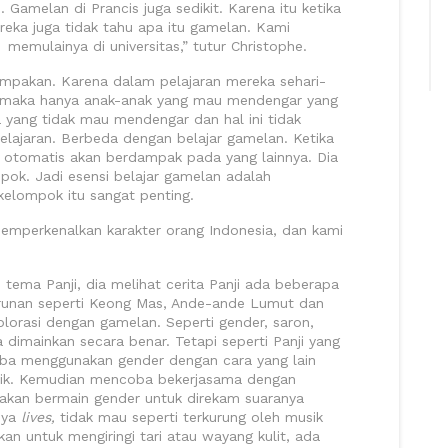
 Gamelan di Prancis juga sedikit. Karena itu ketika
ereka juga tidak tahu apa itu gamelan. Kami
emulainya di universitas,” tutur Christophe.
kompakan. Karena dalam pelajaran mereka sehari-
ara maka hanya anak-anak yang mau mendengar yang
yang tidak mau mendengar dan hal ini tidak
ajaran. Berbeda dengan belajar gamelan. Ketika
 otomatis akan berdampak pada yang lainnya. Dia
ok. Jadi esensi belajar gamelan adalah
elompok itu sangat penting.
 memperkenalkan karakter orang Indonesia, dan kami
 tema Panji, dia melihat cerita Panji ada beberapa
turunan seperti Keong Mas, Ande-ande Lumut dan
lorasi dengan gamelan. Seperti gender, saron,
a dimainkan secara benar. Tetapi seperti Panji yang
oba menggunakan gender dengan cara yang lain
nik. Kemudian mencoba bekerjasama dengan
kan bermain gender untuk direkam suaranya
nya
lives,
tidak mau seperti terkurung oleh musik
an untuk mengiringi tari atau wayang kulit, ada