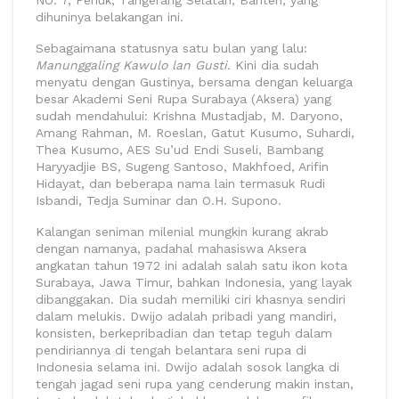
dihuninya belakangan ini.
Sebagaimana statusnya satu bulan yang lalu:
Manunggaling Kawulo lan Gusti.
Kini dia sudah
menyatu dengan Gustinya, bersama dengan keluarga
besar Akademi Seni Rupa Surabaya (Aksera) yang
sudah mendahului: Krishna Mustadjab, M. Daryono,
Amang Rahman, M. Roeslan, Gatut Kusumo, Suhardi,
Thea Kusumo, AES Su’ud Endi Suseli, Bambang
Haryyadjie BS, Sugeng Santoso, Makhfoed, Arifin
Hidayat, dan beberapa nama lain termasuk Rudi
Isbandi, Tedja Suminar dan O.H. Supono.
Kalangan seniman milenial mungkin kurang akrab
dengan namanya, padahal mahasiswa Aksera
angkatan tahun 1972 ini adalah salah satu ikon kota
Surabaya, Jawa Timur, bahkan Indonesia, yang layak
dibanggakan. Dia sudah memiliki ciri khasnya sendiri
dalam melukis. Dwijo adalah pribadi yang mandiri,
konsisten, berkepribadian dan tetap teguh dalam
pendiriannya di tengah belantara seni rupa di
Indonesia selama ini. Dwijo adalah sosok langka di
tengah jagad seni rupa yang cenderung makin instan,