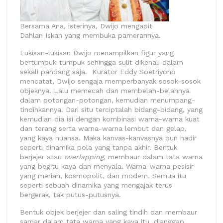
Bersama Ana, isterinya, Dwijo mengapit
Dahlan Iskan yang membuka pamerannya.
Lukisan-lukisan Dwijo menampilkan figur yang
bertumpuk-tumpuk sehingga sulit dikenali dalam
sekali pandang saja. Kurator Eddy Soetriyono
mencatat, Dwijo sengaja memperbanyak sosok-sosok
objeknya. Lalu memecah dan membelah-belahnya
dalam potongan-potongan, kemudian menumpang-
tindihkannya. Dari situ terciptalah bidang-bidang, yang
kemudian dia isi dengan kombinasi warna-warna kuat
dan terang serta warna-warna lembut dan gelap,
yang kaya nuansa. Maka kanvas-kanvasnya pun hadir
seperti dinamika pola yang tanpa akhir. Bentuk
berjejer atau
overlapping
, membaur dalam tata warna
yang begitu kaya dan menyala. Warna-warna pesisir
yang meriah, kosmopolit, dan modern. Semua itu
seperti sebuah dinamika yang mengajak terus
bergerak, tak putus-putusnya.
Bentuk objek berjejer dan saling tindih dan membaur
samar dalam tata warna yang kaya itu, dianggap