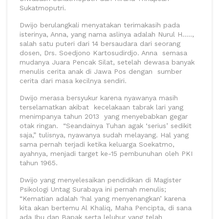
Sukatmoputri.
Dwijo berulangkali menyatakan terimakasih pada
isterinya, Anna, yang nama aslinya adalah Nurul H…..,
salah satu puteri dari 14 bersaudara dari seorang
dosen, Drs. Soedjono Kartosudirdjo. Anna semasa
mudanya Juara Pencak Silat, setelah dewasa banyak
menulis cerita anak di Jawa Pos dengan sumber
cerita dari masa kecilnya sendiri.
Dwijo merasa bersyukur karena nyawanya masih
terselamatkan akibat kecelakaan tabrak lari yang
menimpanya tahun 2013 yang menyebabkan gegar
otak ringan. “Seandainya Tuhan agak ‘serius’ sedikit
saja,” tulisnya, nyawanya sudah melayang. Hal yang
sama pernah terjadi ketika keluarga Soekatmo,
ayahnya, menjadi target ke-15 pembunuhan oleh PKI
tahun 1965.
Dwijo yang menyelesaikan pendidikan di Magister
Psikologi Untag Surabaya ini pernah menulis;
“Kematian adalah ‘hal yang menyenangkan’ karena
kita akan bertemu Al Khaliq, Maha Pencipta, di sana
ada Ibu dan Bapak serta leluhur yang telah