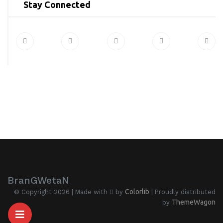
Stay Connected
BranGWetaN
Colorlib
© Copyright 2026 | Made with
by
| Proudly distributed
ThemeWagon
by