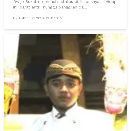
Dwijo Sukatmo menulis status di fesbuknya: “Hidup
ini ibarat antri, nunggu panggilan da...
By Author at 2019-10-11 10:27