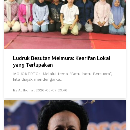
Ludruk Besutan Meimura: Kearifan Lokal
yang Terlupakan
MOJOKERTO: Melalui tema “Batu-batu Bersuara”,
kita diajak mendengarka...
By Author at 2026-05-07 20:46