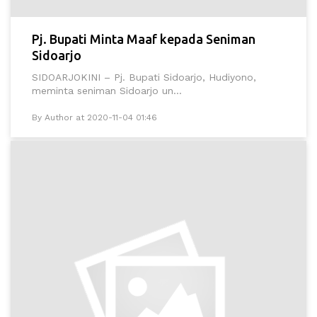
Pj. Bupati Minta Maaf kepada Seniman
Sidoarjo
SIDOARJOKINI – Pj. Bupati Sidoarjo, Hudiyono,
meminta seniman Sidoarjo un...
By Author at 2020-11-04 01:46