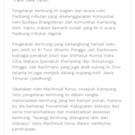
“Laire Jaka Tarub.”
Pergelaran kentrung ini bagian dari acara rutin
Padhang mBulan yang diselenggarakan Komunitas
Seni Budaya BrangWetan dan Komunitas Kampung
Seni. Sabtu malam kemarin sudah yang ke-5 acara
Padhang mBulan digelar.
Pergelaran kentrung yang berlangsung hampir satu
jam lebih ini Ki Toro dibantu Pringgo Jati Rachmanu
(sebagai penabuh jidor) dan Stefanus Kurnia Indra
Citra Wahana (penabuh thempling dan thimplung).
Pringgo Jati Rachmanu yang juga anak sulung Ki Toro
selama ini juga menjadi dalang wayang kulit Jawa
Timuran (jekdhong).
Dikatakan oleh Machmud Yunus, sesepuh Kampung
Seni, pergelaran kentrung ini dalam rangka
melestarikan kentrung yang kini hampir punah. Karena
itu dia berharap Pemerintah Kabupaten Sidoarjo ikut
serta memperhatikan dan melestarikan kesenian
kentrung. “Apalagi kentrung ditengarai lahir dari
Sidoarjo,” kata Machmud Yunus dalam sambutan
pembukaan.