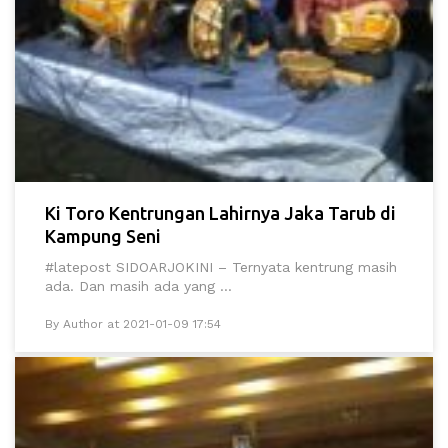
Ki Toro Kentrungan Lahirnya Jaka Tarub di
Kampung Seni
#latepost SIDOARJOKINI – Ternyata kentrung masih
ada. Dan masih ada yang ...
By Author at 2021-01-09 17:54