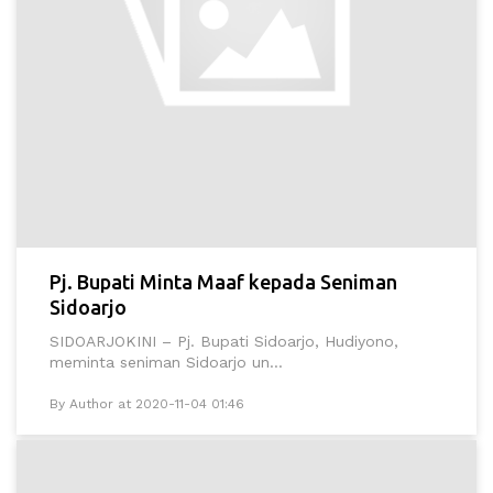
Pj. Bupati Minta Maaf kepada Seniman
Sidoarjo
SIDOARJOKINI – Pj. Bupati Sidoarjo, Hudiyono,
meminta seniman Sidoarjo un...
By Author at 2020-11-04 01:46