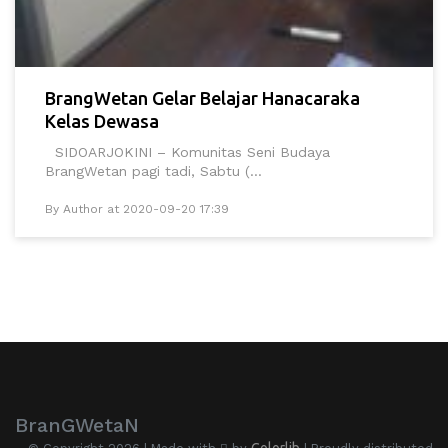
BrangWetan Gelar Belajar Hanacaraka
Kelas Dewasa
SIDOARJOKINI – Komunitas Seni Budaya
BrangWetan pagi tadi, Sabtu (...
By Author at 2020-09-20 17:39
BranGWetaN