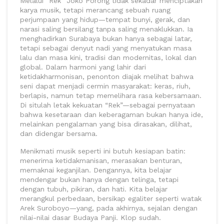
Melalui “Rek” Joko Porong tidak sekadar menciptakan
karya musik, tetapi merancang sebuah ruang
perjumpaan yang hidup—tempat bunyi, gerak, dan
narasi saling bersilang tanpa saling menaklukkan. Ia
menghadirkan Surabaya bukan hanya sebagai latar,
tetapi sebagai denyut nadi yang menyatukan masa
lalu dan masa kini, tradisi dan modernitas, lokal dan
global. Dalam harmoni yang lahir dari
ketidakharmonisan, penonton diajak melihat bahwa
seni dapat menjadi cermin masyarakat: keras, riuh,
berlapis, namun tetap memelihara rasa kebersamaan.
Di situlah letak kekuatan “Rek”—sebagai pernyataan
bahwa kesetaraan dan keberagaman bukan hanya ide,
melainkan pengalaman yang bisa dirasakan, dilihat,
dan didengar bersama.
Menikmati musik seperti ini butuh kesiapan batin:
menerima ketidakmanisan, merasakan benturan,
memaknai keganjilan. Dengannya, kita belajar
mendengar bukan hanya dengan telinga, tetapi
dengan tubuh, pikiran, dan hati. Kita belajar
merangkul perbedaan, bersikap egaliter seperti watak
Arek Suroboyo—yang, pada akhirnya, sejalan dengan
nilai-nilai dasar Budaya Panji. Klop sudah.