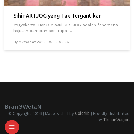
Sihir ARTJOG yang Tak Tergantikan
Yogyakarta: Harus diakui, ARTJOG adalah fenomena
hajatan pameran seni rupa ...
By Author at 2026-06-16 06:38
BranGWetaN
Colorlib
© Copyright 2026 | Made with
by
| Proudly distributed
ThemeWagon
by