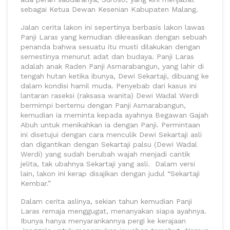
sebagai Ketua Dewan Kesenian Kabupaten Malang.
Jalan cerita lakon ini sepertinya berbasis lakon lawas
Panji Laras yang kemudian dikreasikan dengan sebuah
penanda bahwa sesuatu itu musti dilakukan dengan
semestinya menurut adat dan budaya. Panji Laras
adalah anak Raden Panji Asmarabangun, yang lahir di
tengah hutan ketika ibunya, Dewi Sekartaji, dibuang ke
dalam kondisi hamil muda. Penyebab dari kasus ini
lantaran raseksi (raksasa wanita) Dewi Wadal Werdi
bermimpi bertemu dengan Panji Asmarabangun,
kemudian ia meminta kepada ayahnya Begawan Gajah
Abuh untuk menikahkan ia dengan Panji. Permintaan
ini disetujui dengan cara menculik Dewi Sekartaji asli
dan digantikan dengan Sekartaji palsu (Dewi Wadal
Werdi) yang sudah berubah wajah menjadi cantik
jelita, tak ubahnya Sekartaji yang asli. Dalam versi
lain, lakon ini kerap disajikan dengan judul “Sekartaji
Kembar.”
Dalam cerita aslinya, sekian tahun kemudian Panji
Laras remaja menggugat, menanyakan siapa ayahnya.
Ibunya hanya menyarankannya pergi ke kerajaan