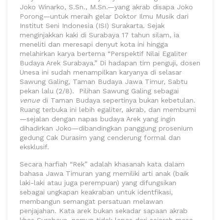
Joko Winarko, S.Sn., M.Sn.—yang akrab disapa Joko
Porong—untuk meraih gelar Doktor Ilmu Musik dari
Institut Seni Indonesia (ISI) Surakarta. Sejak
menginjakkan kaki di Surabaya 17 tahun silam, ia
meneliti dan meresapi denyut kota ini hingga
melahirkan karya bertema “Perspektif Nilai Egaliter
Budaya Arek Surabaya.” Di hadapan tim penguji, dosen
Unesa ini sudah menampilkan karyanya di selasar
Sawung Galing, Taman Budaya Jawa Timur, Sabtu
pekan lalu (2/8). Pilihan Sawung Galing sebagai
venue
di Taman Budaya sepertinya bukan kebetulan.
Ruang terbuka ini lebih egaliter, akrab, dan membumi
—sejalan dengan napas budaya Arek yang ingin
dihadirkan Joko—dibandingkan panggung prosenium
gedung Cak Durasim yang cenderung formal dan
eksklusif.
Secara harfiah “Rek” adalah khasanah kata dalam
bahasa Jawa Timuran yang memiliki arti anak (baik
laki-laki atau juga perempuan) yang difungsikan
sebagai ungkapan keakraban untuk identfikasi,
membangun semangat persatuan melawan
penjajahan. Kata arek bukan sekadar sapaan akrab