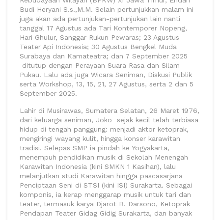
Kebudayaan Wilayah (BPKW) XI Jawa Timur, Endah
Budi Heryani S.s.,M.M. Selain pertunjukkan malam ini
juga akan ada pertunjukan-pertunjukan lain nanti
tanggal 17 Agustus ada Tari Kontemporer Nopeng,
Hari Ghulur, Sanggar Rukun Pewaras; 23 Agustus
Teater Api Indonesia; 30 Agustus Bengkel Muda
Surabaya dan Kamateatra; dan 7 September 2025
ditutup dengan Perayaan Suara Rasa dan Silam
Pukau. Lalu ada juga Wicara Seniman, Diskusi Publik
serta Workshop, 13, 15, 21, 27 Agustus, serta 2 dan 5
September 2025.
Lahir di Musirawas, Sumatera Selatan, 26 Maret 1976,
dari keluarga seniman, Joko sejak kecil telah terbiasa
hidup di tengah panggung: menjadi aktor ketoprak,
mengiringi wayang kulit, hingga konser karawitan
tradisi. Selepas SMP ia pindah ke Yogyakarta,
menempuh pendidikan musik di Sekolah Menengah
Karawitan Indonesia (kini SMKN 1 Kasihan), lalu
melanjutkan studi Karawitan hingga pascasarjana
Penciptaan Seni di STSI (kini ISI) Surakarta. Sebagai
komponis, ia kerap menggarap musik untuk tari dan
teater, termasuk karya Djarot B. Darsono, Ketoprak
Pendapan Teater Gidag Gidig Surakarta, dan banyak