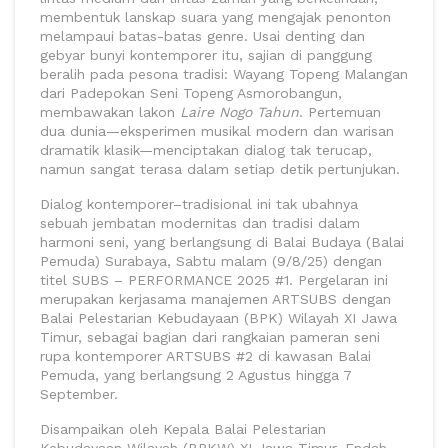
membentuk lanskap suara yang mengajak penonton
melampaui batas-batas genre. Usai denting dan
gebyar bunyi kontemporer itu, sajian di panggung
beralih pada pesona tradisi: Wayang Topeng Malangan
dari Padepokan Seni Topeng Asmorobangun,
membawakan lakon
Laire Nogo Tahun
. Pertemuan
dua dunia—eksperimen musikal modern dan warisan
dramatik klasik—menciptakan dialog tak terucap,
namun sangat terasa dalam setiap detik pertunjukan.
Dialog kontemporer–tradisional ini tak ubahnya
sebuah jembatan modernitas dan tradisi dalam
harmoni seni, yang berlangsung di Balai Budaya (Balai
Pemuda) Surabaya, Sabtu malam (9/8/25) dengan
titel SUBS – PERFORMANCE 2025 #1. Pergelaran ini
merupakan kerjasama manajemen ARTSUBS dengan
Balai Pelestarian Kebudayaan (BPK) Wilayah XI Jawa
Timur, sebagai bagian dari rangkaian pameran seni
rupa kontemporer ARTSUBS #2 di kawasan Balai
Pemuda, yang berlangsung 2 Agustus hingga 7
September.
Disampaikan oleh Kepala Balai Pelestarian