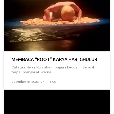
MEMBACA “ROOT” KARYA HARI GHULUR
Catatan Henri Nurcahyo (bagian kedua) Sebuah
terpal mengkilat warna ...
By Author at 2026-07-11 15:05