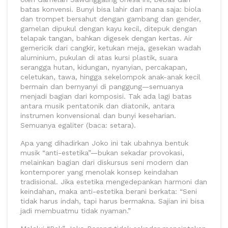
batas konvensi. Bunyi bisa lahir dari mana saja: biola
dan trompet bersahut dengan gambang dan gender,
gamelan dipukul dengan kayu kecil, ditepuk dengan
telapak tangan, bahkan digesek dengan kertas. Air
gemericik dari cangkir, ketukan meja, gesekan wadah
aluminium, pukulan di atas kursi plastik, suara
serangga hutan, kidungan, nyanyian, percakapan,
celetukan, tawa, hingga sekelompok anak-anak kecil
bermain dan bernyanyi di panggung—semuanya
menjadi bagian dari komposisi. Tak ada lagi batas
antara musik pentatonik dan diatonik, antara
instrumen konvensional dan bunyi keseharian.
Semuanya egaliter (baca: setara).
Apa yang dihadirkan Joko ini tak ubahnya bentuk
musik “anti-estetika”—bukan sekadar provokasi,
melainkan bagian dari diskursus seni modern dan
kontemporer yang menolak konsep keindahan
tradisional. Jika estetika mengedepankan harmoni dan
keindahan, maka anti-estetika berani berkata: “Seni
tidak harus indah, tapi harus bermakna. Sajian ini bisa
jadi membuatmu tidak nyaman.”