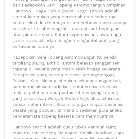
dari Padepokan Seni Topeng Asromobangun pimpinan
Handoyo. Naga Tahun (baca: Nogo Tahun) adalah
simbol keburukan yang berpindah arah setiap tiga
bulan sekali. Ia dipercaya bisa membawa nasib kurang
baik jika kita salah langkah—apalagi saat bepergian
atau pindah rumah. Dalam kepercayaan Jawa, naga
tahun harus dihindari dengan mengambil arah yang
berlawanan arahnya.
Padepokan Seni Topeng Asromobangun itu sendiri
terbilang paling aktif di antara belasan sanggar seni
topeng di Malang yang masih eksis hingga sekarang.
Padepokan yang berada di desa Kedungmonggo,
Pakisaji, Kab. Malang ini bukan sekadar sanggar tari,
namun melakukan kaderisasi sumberdaya manusia
melalui pelatihan dan pentas rutin wayang topeng
yang dinamakan
Gebyak Senen Legi,
alias dilakukan
setiap malam Senin. Selain itu juga menjadi destinasi
wisata yang populer, di mana disediakan pula aneka
cenderamata topeng beserta cara membuatnya.
Handoyo sendiri adalah cucu Mbah Karimun (alm),
maestro seni topeng Malangan. Selain Handoyo, juga
ada peran saudaranya, Suroso, yang kini menjabat