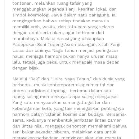
tontonan, melainkan ruang tafsir yang
menggabungkan legenda Panji, kearifan lokal, dan
simbol kosmologi Jawa dalam satu panggung. Ia
mengingatkan bahwa setiap tindakan manusia
memiliki arah, waktu, dan tata cara yang selaras
dengan adat serta alam, agar terhindar dari
marabahaya. Melalui narasi yang dihidupkan
Padepokan Seni Topeng Asromobangun, kisah Panji
Laras dan lahirnya Naga Tahun menjadi peringatan
halus: menjaga harmoni bukan hanya urusan masa
lalu, tetapi juga bekal untuk menapaki masa depan
dengan bijak.
Melalui “Rek” dan “Laire Naga Tahun,” dua dunia yang
berbeda—musik kontemporer eksperimental dan
drama tradisional topeng—bertemu dalam satu
ruang, saling memperkaya tanpa saling menguasai.
Yang satu menyuarakan semangat egaliter dan
keberagaman kota, yang lain menegaskan pentingnya
harmoni dalam tatanan kosmis dan budaya. Bersama-
sama, keduanya membentuk jembatan lintas zaman
dan lintas nilai, mengajak penonton memahami bahwa
seni bukan sekadar hiburan, melainkan cara untuk
merayakan perbedaan, mengingat akar, dan menata