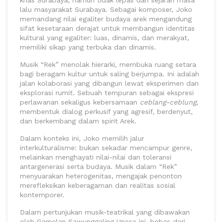
khas Surabaya, namun tidak lepas dari sejarah masa
lalu masyarakat Surabaya. Sebagai komposer, Joko
memandang nilai egaliter budaya arek mengandung
sifat kesetaraan derajat untuk membangun identitas
kultural yang egaliter: luas, dinamis, dan merakyat,
memiliki sikap yang terbuka dan dinamis.
Musik “Rek” menolak hierarki, membuka ruang setara
bagi beragam kultur untuk saling berjumpa. Ini adalah
jalan kolaborasi yang dibangun lewat eksperimen dan
eksplorasi rumit. Sebuah tempuran sebagai ekspresi
perlawanan sekaligus kebersamaan
ceblang-ceblung
,
membentuk dialog perkusif yang agresif, berdenyut,
dan berkembang dalam spirit Arek.
Dalam konteks ini, Joko memilih jalur
interkulturalisme: bukan sekadar mencampur genre,
melainkan menghayati nilai-nilai dan toleransi
antargenerasi serta budaya. Musik dalam “Rek”
menyuarakan heterogenitas, mengajak penonton
merefleksikan keberagaman dan realitas sosial
kontemporer.
Dalam pertunjukan musik-teatrikal yang dibawakan
oleh Gamelan Sawunggaling Unesa ini, bebas dari