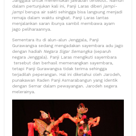
Janggala untuk menemukan jawaban tersebut. Namun
dalam pertunjukan kali ini, Panji Laras diberi
jampi-
jampi
berupa air sakti sehingga bisa langsung menjadi
remaja dalam waktu singkat. Panji Laras lantas
menjalankan saran ibunya sambil membawa ayam
jago peliharaannya.
Sementara itu di alun-alun Jenggala, Panji
Gurawangsa sedang mengadakan sayembara adu jago
dengan hadiah
Negara Sigar Semangka
(separuh
negara Jenggala). Panji Laras mengikuti sayembara
tersebut dan berhasil memenangkan sayembara,
tetapi Panji Gurawangsa tidak terima sehingga
terjadilah peperangan. Hal ini diketahui oleh Jarodeh,
punakawan Raden Panji Asmarabangun yang identik
dengan Semar dalam pewayangan. Jarodeh segera
melerainya.