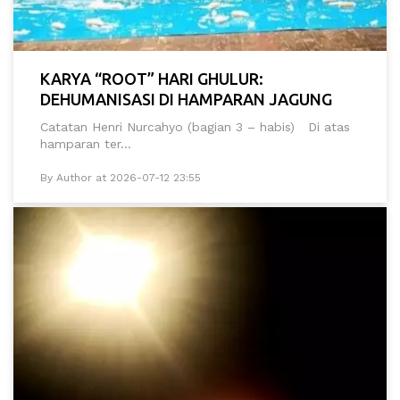
KARYA “ROOT” HARI GHULUR:
DEHUMANISASI DI HAMPARAN JAGUNG
Catatan Henri Nurcahyo (bagian 3 – habis) Di atas
hamparan ter...
By Author at 2026-07-12 23:55