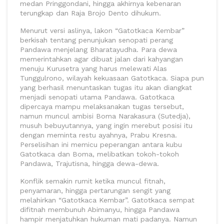
medan Pringgondani, hingga akhirnya kebenaran
terungkap dan Raja Brojo Dento dihukum.
Menurut versi aslinya, lakon “Gatotkaca Kembar”
berkisah tentang penunjukan senopati perang
Pandawa menjelang Bharatayudha. Para dewa
memerintahkan agar dibuat jalan dari kahyangan
menuju Kurusetra yang harus melewati Alas
Tunggulrono, wilayah kekuasaan Gatotkaca. Siapa pun
yang berhasil menuntaskan tugas itu akan diangkat
menjadi senopati utama Pandawa. Gatotkaca
dipercaya mampu melaksanakan tugas tersebut,
namun muncul ambisi Boma Narakasura (Sutedja),
musuh bebuyutannya, yang ingin merebut posisi itu
dengan meminta restu ayahnya, Prabu Kresna.
Perselisihan ini memicu peperangan antara kubu
Gatotkaca dan Boma, melibatkan tokoh-tokoh
Pandawa, Trajutisna, hingga dewa-dewa.
Konflik semakin rumit ketika muncul fitnah,
penyamaran, hingga pertarungan sengit yang
melahirkan “Gatotkaca Kembar”. Gatotkaca sempat
difitnah membunuh Abimanyu, hingga Pandawa
hampir menjatuhkan hukuman mati padanya. Namun