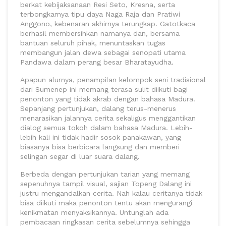
berkat kebijaksanaan Resi Seto, Kresna, serta
terbongkarnya tipu daya Naga Raja dan Pratiwi
Anggono, kebenaran akhirnya terungkap. Gatotkaca
berhasil membersihkan namanya dan, bersama
bantuan seluruh pihak, menuntaskan tugas
membangun jalan dewa sebagai senopati utama
Pandawa dalam perang besar Bharatayudha.
Apapun alurnya, penampilan kelompok seni tradisional
dari Sumenep ini memang terasa sulit diikuti bagi
penonton yang tidak akrab dengan bahasa Madura.
Sepanjang pertunjukan, dalang terus-menerus
menarasikan jalannya cerita sekaligus menggantikan
dialog semua tokoh dalam bahasa Madura. Lebih-
lebih kali ini tidak hadir sosok panakawan, yang
biasanya bisa berbicara langsung dan memberi
selingan segar di luar suara dalang.
Berbeda dengan pertunjukan tarian yang memang
sepenuhnya tampil visual, sajian Topeng Dalang ini
justru mengandalkan cerita. Nah kalau ceritanya tidak
bisa diikuti maka penonton tentu akan mengurangi
kenikmatan menyaksikannya. Untunglah ada
pembacaan ringkasan cerita sebelumnya sehingga