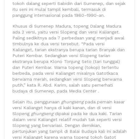
tokoh dalang seperti Sabidin dari Sumenep, dan sejak
itu seni ini mulai tampil kembali, termasuk di
panggung internasional pada 1980–1990-an.
Khusus di Sumenep Madura, topeng Dalang Madura
ada 2 versi, yaitu versi Slopeng dan versi Kalianget.
Paling sedikitnya ada 7 perbedaan yang menjadi awal
timbulnya ke dua versi tersebut. “Pada versi
Kalianget, tarian ekstranya berupa tarian Branyak dan
Puteri Kembar. Sedangkan versi Slopeng tarian
ekstranya berupa Klono Tonjung Seto (tari tunggal)
dan Puteri Kembar. Warna topeng (tokop) tertentu
berbeda, pada versi Kalianget misalnya Gatotkaca
berwarna merah, sedangkan versi Slopeng berwarna
putih,” kata R. Abd. Karim, salah satu pemerhati
budaya di Sumenep, pada Media Center .
Selain itu, penggunaan
ghungseng
pada pemain kasar
versi Kalianget hanya di kaki kanan, dan di versi
Slopeng
ghungseng
dipakai pada ke dua kaki. Tarian
dalam versi Kalianget relatif mudah tak seperti versi
Slopeng yang bervariasi. Dengan demikian,
pertunjukan yang tampil di Balai Budaya kali ini adalah
versi Kalianget karena warna topeng tokoh Gatot