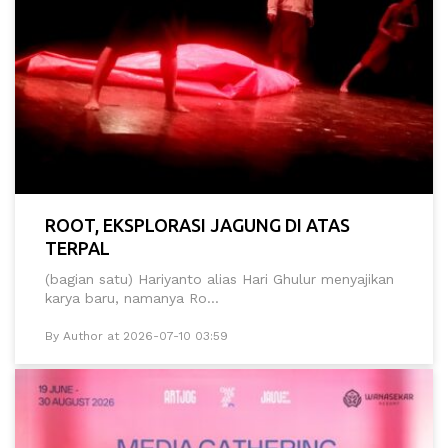
ROOT, EKSPLORASI JAGUNG DI ATAS
TERPAL
(bagian satu) Hariyanto alias Hari Ghulur menyajikan
karya baru, namanya Ro...
By Author at 2026-07-10 03:59