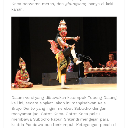
Kaca berwarna merah, dan
ghungseng
hanya di kaki
kanan.
Dalam versi yang dibawakan kelompok Topeng Dalang
kali ini, secara singkat lakon ini mengisahkan Raja
Brojo Dento yang ingin merebut Subodro dengan
menyamar jadi Gatot Kaca. Gatot Kaca palsu
membawa Subodro kabur, Srikandi mengejar, para
ksatria Pandawa pun berkumpul. Ketegangan pecah di