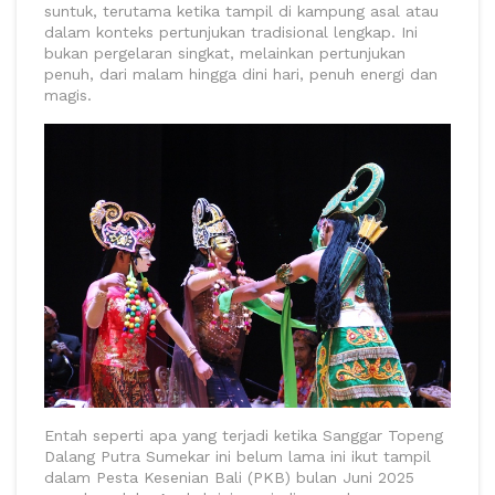
suntuk, terutama ketika tampil di kampung asal atau
dalam konteks pertunjukan tradisional lengkap. Ini
bukan pergelaran singkat, melainkan pertunjukan
penuh, dari malam hingga dini hari, penuh energi dan
magis.
Entah seperti apa yang terjadi ketika Sanggar Topeng
Dalang Putra Sumekar ini belum lama ini ikut tampil
dalam Pesta Kesenian Bali (PKB) bulan Juni 2025