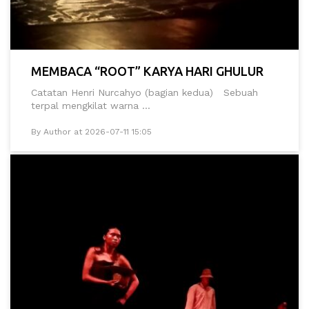
MEMBACA “ROOT” KARYA HARI GHULUR
Catatan Henri Nurcahyo (bagian kedua) Sebuah
terpal mengkilat warna ...
By Author at 2026-07-11 15:05