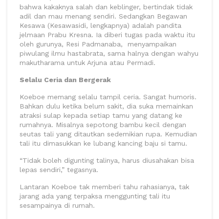
bahwa kakaknya salah dan keblinger, bertindak tidak
adil dan mau menang sendiri. Sedangkan Begawan
Kesawa (Kesawasidi, lengkapnya) adalah pandita
jelmaan Prabu Kresna. Ia diberi tugas pada waktu itu
oleh gurunya, Resi Padmanaba, menyampaikan
piwulang ilmu hastabrata, sama halnya dengan wahyu
makutharama untuk Arjuna atau Permadi.
Selalu Ceria dan Bergerak
Koeboe memang selalu tampil ceria. Sangat humoris.
Bahkan dulu ketika belum sakit, dia suka memainkan
atraksi sulap kepada setiap tamu yang datang ke
rumahnya. Misalnya sepotong bambu kecil dengan
seutas tali yang ditautkan sedemikian rupa. Kemudian
tali itu dimasukkan ke lubang kancing baju si tamu.
“Tidak boleh digunting talinya, harus diusahakan bisa
lepas sendiri,” tegasnya.
Lantaran Koeboe tak memberi tahu rahasianya, tak
jarang ada yang terpaksa menggunting tali itu
sesampainya di rumah.