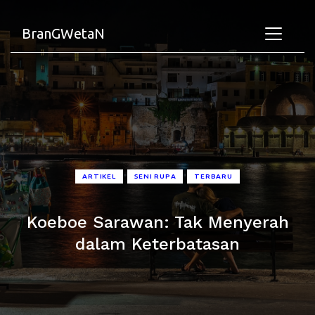
BranGWetaN
•
•
ARTIKEL
SENI RUPA
TERBARU
Koeboe Sarawan: Tak Menyerah
dalam Keterbatasan