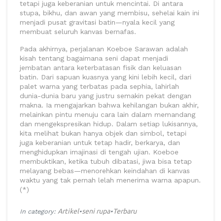
tetapi juga keberanian untuk mencintai. Di antara
stupa, bikhu, dan awan yang membisu, sehelai kain ini
menjadi pusat gravitasi batin—nyala kecil yang
membuat seluruh kanvas bernafas.
Pada akhirnya, perjalanan Koeboe Sarawan adalah
kisah tentang bagaimana seni dapat menjadi
jembatan antara keterbatasan fisik dan keluasan
batin. Dari sapuan kuasnya yang kini lebih kecil, dari
palet warna yang terbatas pada sephia, lahirlah
dunia-dunia baru yang justru semakin pekat dengan
makna. Ia mengajarkan bahwa kehilangan bukan akhir,
melainkan pintu menuju cara lain dalam memandang
dan mengekspresikan hidup. Dalam setiap lukisannya,
kita melihat bukan hanya objek dan simbol, tetapi
juga keberanian untuk tetap hadir, berkarya, dan
menghidupkan imajinasi di tengah ujian. Koeboe
membuktikan, ketika tubuh dibatasi, jiwa bisa tetap
melayang bebas—menorehkan keindahan di kanvas
waktu yang tak pernah lelah menerima warna apapun.
(*)
Artikel
seni rupa
Terbaru
In category:
•
•