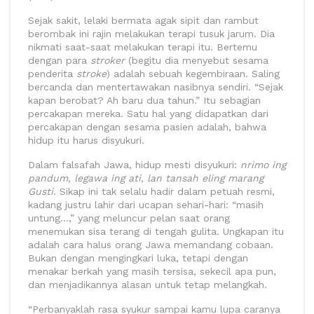
Sejak sakit, lelaki bermata agak sipit dan rambut
berombak ini rajin melakukan terapi tusuk jarum. Dia
nikmati saat-saat melakukan terapi itu. Bertemu
dengan para
stroker
(begitu dia menyebut sesama
penderita
stroke
) adalah sebuah kegembiraan. Saling
bercanda dan mentertawakan nasibnya sendiri. “Sejak
kapan berobat? Ah baru dua tahun.” Itu sebagian
percakapan mereka. Satu hal yang didapatkan dari
percakapan dengan sesama pasien adalah, bahwa
hidup itu harus disyukuri.
Dalam falsafah Jawa, hidup mesti disyukuri:
nrimo ing
pandum, legawa ing ati, lan tansah eling marang
Gusti
. Sikap ini tak selalu hadir dalam petuah resmi,
kadang justru lahir dari ucapan sehari-hari: “masih
untung…,” yang meluncur pelan saat orang
menemukan sisa terang di tengah gulita. Ungkapan itu
adalah cara halus orang Jawa memandang cobaan.
Bukan dengan mengingkari luka, tetapi dengan
menakar berkah yang masih tersisa, sekecil apa pun,
dan menjadikannya alasan untuk tetap melangkah.
“Perbanyaklah rasa syukur sampai kamu lupa caranya