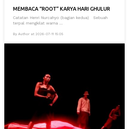
MEMBACA “ROOT” KARYA HARI GHULUR
Catatan Henri Nurcahyo (bagian kedua) Sebuah
terpal mengkilat warna ...
By Author at 2026-07-11 15:05