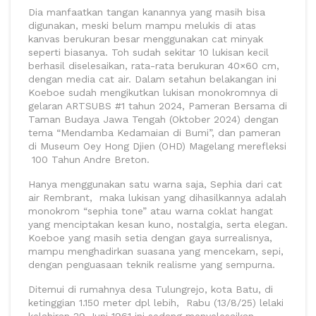
Dia manfaatkan tangan kanannya yang masih bisa
digunakan, meski belum mampu melukis di atas
kanvas berukuran besar menggunakan cat minyak
seperti biasanya. Toh sudah sekitar 10 lukisan kecil
berhasil diselesaikan, rata-rata berukuran 40×60 cm,
dengan media cat air. Dalam setahun belakangan ini
Koeboe sudah mengikutkan lukisan monokromnya di
gelaran ARTSUBS #1 tahun 2024, Pameran Bersama di
Taman Budaya Jawa Tengah (Oktober 2024) dengan
tema “Mendamba Kedamaian di Bumi”, dan pameran
di Museum Oey Hong Djien (OHD) Magelang merefleksi
100 Tahun Andre Breton.
Hanya menggunakan satu warna saja, Sephia dari cat
air Rembrant, maka lukisan yang dihasilkannya adalah
monokrom “sephia tone” atau warna coklat hangat
yang menciptakan kesan kuno, nostalgia, serta elegan.
Koeboe yang masih setia dengan gaya surrealisnya,
mampu menghadirkan suasana yang mencekam, sepi,
dengan penguasaan teknik realisme yang sempurna.
Ditemui di rumahnya desa Tulungrejo, kota Batu, di
ketinggian 1.150 meter dpl lebih, Rabu (13/8/25) lelaki
kelahiran 29 Juni 1961 ini sedang menyelesaikan