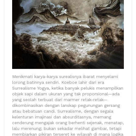
Menikmati karya-karya surealisnya ibarat menyelami
lorong batinnya sendiri. Koeboe lahir dari era
Surrealisme Yogya, ketika banyak pelukis menampilkan
objek sapi dalam ukuran yang tak proporsional—ada
yang seolah terbuat dari marmer retak-retak—
dikombinasikan dengan lanskap pegunungan gersang
atau bebatuan candi. Surrealisme, dengan segala
kelenturan imajinasi dan absurditasnya, memang
cenderung mengajak orang berhenti sejenak, menatap,
lalu merenung; bukan sekadar melihat gambar, tetapi
membiarkan pikiran terseret ke wilayah di mana logika