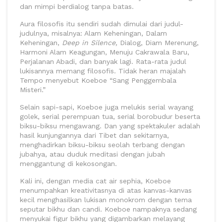
dan mimpi berdialog tanpa batas.
Aura filosofis itu sendiri sudah dimulai dari judul-
judulnya, misalnya: Alam Keheningan, Dalam
Keheningan,
Deep in Silence,
Dialog, Diam Merenung,
Harmoni Alam Keagungan, Menuju Cakrawala Baru,
Perjalanan Abadi, dan banyak lagi. Rata-rata judul
lukisannya memang filosofis. Tidak heran majalah
Tempo menyebut Koeboe “Sang Penggembala
Misteri.”
Selain sapi-sapi, Koeboe juga melukis serial wayang
golek, serial perempuan tua, serial borobudur beserta
biksu-biksu mengawang. Dan yang spektakuler adalah
hasil kunjungannya dari Tibet dan sekitarnya,
menghadirkan biksu-biksu seolah terbang dengan
jubahya, atau duduk meditasi dengan jubah
menggantung di kekosongan.
Kali ini, dengan media cat air sephia, Koeboe
menumpahkan kreativitasnya di atas kanvas-kanvas
kecil menghasilkan lukisan monokrom dengan tema
seputar bikhu dan candi. Koeboe nampaknya sedang
menyukai figur bikhu yang digambarkan melayang