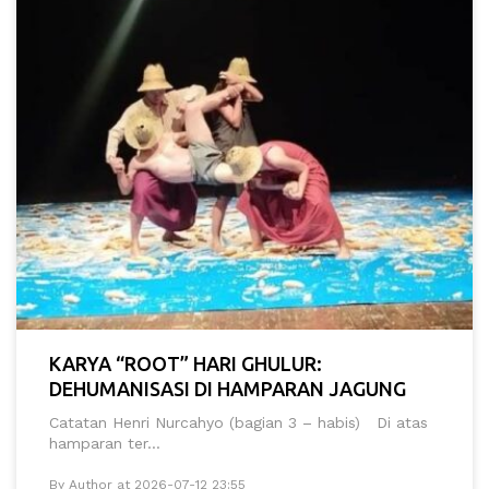
KARYA “ROOT” HARI GHULUR:
DEHUMANISASI DI HAMPARAN JAGUNG
Catatan Henri Nurcahyo (bagian 3 – habis) Di atas
hamparan ter...
By Author at 2026-07-12 23:55