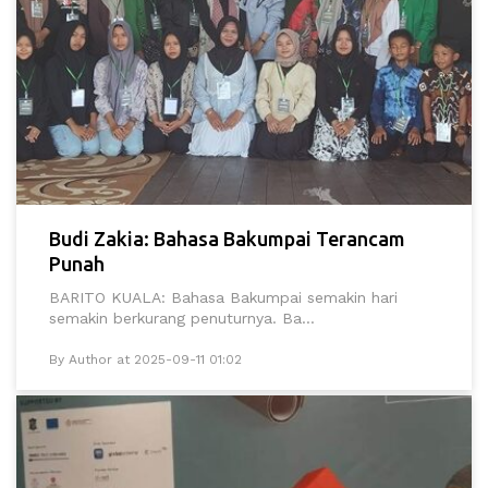
Budi Zakia: Bahasa Bakumpai Terancam
Punah
BARITO KUALA: Bahasa Bakumpai semakin hari
semakin berkurang penuturnya. Ba...
By Author at 2025-09-11 01:02