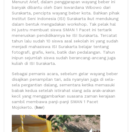
Menurut Arief, dalam penggarapan wayang beber ini
banyak dibantu oleh Dani Iswardana Wibowo dari
Surakarta, pencipta wayang beber kota. Bahkan pihak
Institut Seni Indonesia (ISI) Surakarta ikut mendukung
dalam bentuk mengadakan workshop. Tak pelak hal
ini justru membuat siswa SMAN 1 Pacet ini tertarik
meneruskan pendidikannya ke ISI Surakarta. Tercatat
tahun lalu sudah 10 siswa asal sekolah ini yang sudah
menjadi mahasiswa ISI Surakarta belajar tentang
fotografi, grafis, keris, batik dan pedalangan. Tahun
inipun sejumlah siswa sudah berancang-ancang juga
kuliah di ISI Surakarta.
Sebagai pemanis acara, sebelum gelar wayang beber
disajikan penampilan tari, ada nyanyian juga di sela-
sela pergantian dalang, sementara ketika memasuki
babak kedua setelah istirahat siang ada arak-arakan
kecil yang menggambarkan suasana zaman kerajaan
sambil membawa panji-panji SMAN 1 Pacet
Mojokerto. (
hnr
)