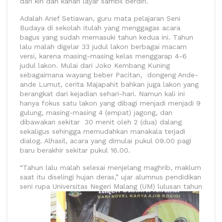
dari kiri dan kanan layar sambil berdiri.
Adalah Arief Setiawan, guru mata pelajaran Seni
Budaya di sekolah itulah yang menggagas acara
bagus yang sudah memasuki tahun kedua ini. Tahun
lalu malah digelar 33 judul lakon berbagai macam
versi, karena masing-masing kelas menggarap 4-6
judul lakon. Mulai dari Joko Kembang Kuning
sebagaimana wayang beber Pacitan, dongeng Ande-
ande Lumut, cerita Majapahit bahkan juga lakon yang
berangkat dari kejadian sehari-hari. Namun kali ini
hanya fokus satu lakon yang dibagi menjadi menjadi 9
gulung, masing-masing 4 (empat) jagong, dan
dibawakan sekitar 30 menit oleh 2 (dua) dalang
sekaligus sehingga memudahkan manakala terjadi
dialog. Alhasil, acara yang dimulai pukul 09.00 pagi
baru berakhir sekitar pukul 16.00.
“Tahun lalu malah selesai menjelang maghrib, maklum
saat itu diselingi hujan deras,” ujar alumnus pendidikan
seni rupa Universitas Negeri Malang (UM) lulusan tahun