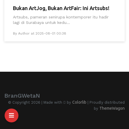
Bukan ArtJog, Bukan ArtFair: Ini Artsubs!
Artsubs, pameran senirupa kontemporer itu hadir
lagi di Surabaya untuk kedu...
By Author at 2025-08-01 00:38
BranGWetaN
Colorlib
© Copyright 2026 | Made with
by
| Proudly distributed
ThemeWagon
by