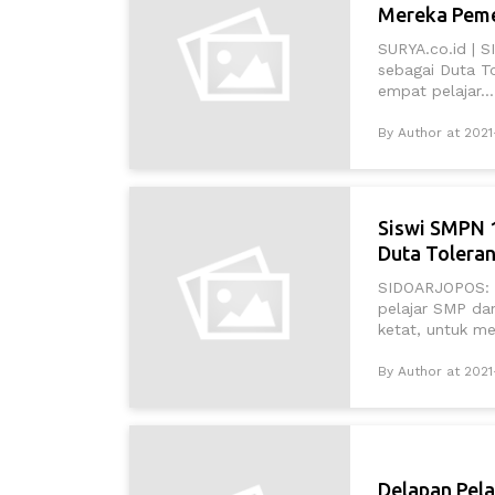
Mereka Peme
SURYA.co.id | 
sebagai Duta T
empat pelajar...
By Author at 2021
Siswi SMPN 
Duta Toleran
SIDOARJOPOS: Se
pelajar SMP da
ketat, untuk me
By Author at 202
Delapan Pela