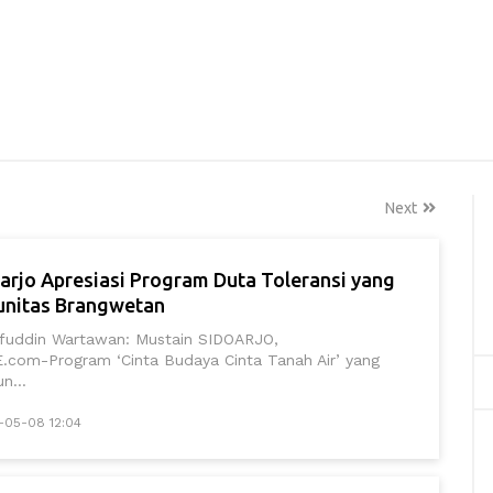
Next
rjo Apresiasi Program Duta Toleransi yang
unitas Brangwetan
aifuddin Wartawan: Mustain SIDOARJO,
om-Program ‘Cinta Budaya Cinta Tanah Air’ yang
n...
-05-08 12:04