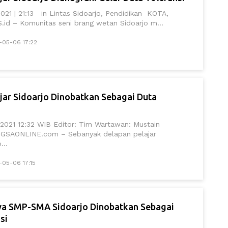
2021 | 21:13 in Lintas Sidoarjo, Pendidikan KOTA,
d – Komunitas seni brang wetan Sidoarjo m...
-05-06 17:22
jar Sidoarjo Dinobatkan Sebagai Duta
 2021 12:32 WIB Editor: Tim Wartawan: Mustain
GSAONLINE.com – Sebanyak delapan pelajar
...
-05-06 17:15
wa SMP-SMA Sidoarjo Dinobatkan Sebagai
si