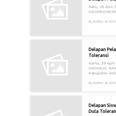
Rabu, 28 April 
SIDOARJONEWS.i
By Author at 2021
Delapan Pela
Toleransi
Kamis, 29 April
SIDOARJO, BAN
Kabupaten Sido
By Author at 2021
Delapan Sis
Duta Toleran