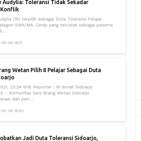
 Audylia: Toleransi Tidak Sekadar
Konflik
ylia (16) terpilih sebagai Duta Toleransi Pelajar
ategori SMA/MA. Cindy yang tercatat sebagai peserta
I...
-05-06 19:17
ang Wetan Pilih 8 Pelajar Sebagai Duta
doarjo
2021, 23:24 WIB Reporter : M Ismail Sidoarjo
om) – Komunitas Seni Brang Wetan Sidoarjo
nasi dan pen...
1-05-06 18:50
obatkan Jadi Duta Toleransi Sidoarjo,