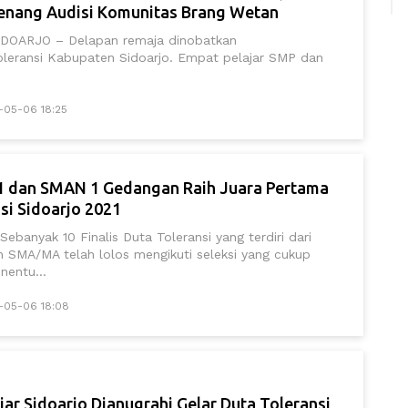
nang Audisi Komunitas Brang Wetan
SIDOARJO – Delapan remaja dinobatkan
oleransi Kabupaten Sidoarjo. Empat pelajar SMP dan
-05-06 18:25
1 dan SMAN 1 Gedangan Raih Juara Pertama
si Sidoarjo 2021
banyak 10 Finalis Duta Toleransi yang terdiri dari
n SMA/MA telah lolos mengikuti seleksi yang cukup
nentu...
1-05-06 18:08
jar Sidoarjo Dianugrahi Gelar Duta Toleransi