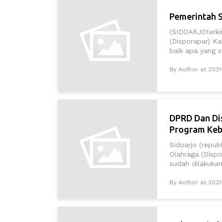
Pemerintah 
(SIDOARJOterki
(Disporapar) K
baik apa yang s.
By Author at 2021
DPRD Dan Di
Program Keb
Sidoarjo (repub
Olahraga (Disp
sudah dilakukan 
By Author at 202