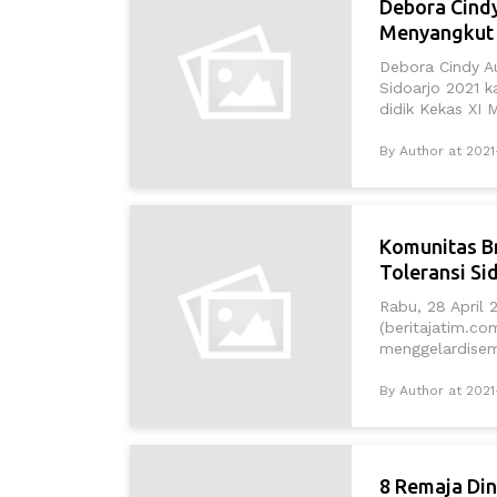
Debora Cindy
Menyangkut 
Debora Cindy Aud
Sidoarjo 2021 k
didik Kekas XI M
By Author at 2021
Komunitas Br
Toleransi Si
Rabu, 28 April 
(beritajatim.c
menggelardisemi
By Author at 202
8 Remaja Din