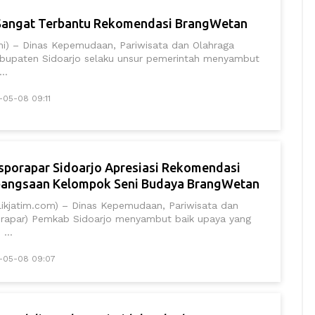
Sangat Terbantu Rekomendasi BrangWetan
ni) – Dinas Kepemudaan, Pariwisata dan Olahraga
abupaten Sidoarjo selaku unsur pemerintah menyambut
..
-05-08 09:11
sporapar Sidoarjo Apresiasi Rekomendasi
angsaan Kelompok Seni Budaya BrangWetan
likjatim.com) – Dinas Kepemudaan, Pariwisata dan
orapar) Pemkab Sidoarjo menyambut baik upaya yang
...
1-05-08 09:07