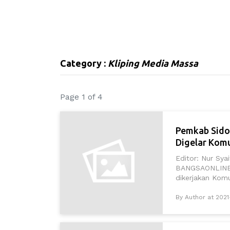
Category :
Kliping Media Massa
Page 1 of 4
Pemkab Sidoa
Digelar Kom
Editor: Nur Sy
BANGSAONLINE.c
dikerjakan Komu
By Author at 2021