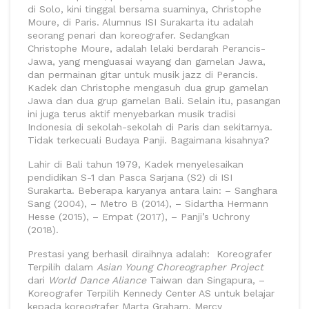
di Solo, kini tinggal bersama suaminya, Christophe
Moure, di Paris. Alumnus ISI Surakarta itu adalah
seorang penari dan koreografer. Sedangkan
Christophe Moure, adalah lelaki berdarah Perancis-
Jawa, yang menguasai wayang dan gamelan Jawa,
dan permainan gitar untuk musik jazz di Perancis.
Kadek dan Christophe mengasuh dua grup gamelan
Jawa dan dua grup gamelan Bali. Selain itu, pasangan
ini juga terus aktif menyebarkan musik tradisi
Indonesia di sekolah-sekolah di Paris dan sekitarnya.
Tidak terkecuali Budaya Panji. Bagaimana kisahnya?
Lahir di Bali tahun 1979, Kadek menyelesaikan
pendidikan S-1 dan Pasca Sarjana (S2) di ISI
Surakarta. Beberapa karyanya antara lain: – Sanghara
Sang (2004), – Metro B (2014), – Sidartha Hermann
Hesse (2015), – Empat (2017), – Panji’s Uchrony
(2018).
Prestasi yang berhasil diraihnya adalah: Koreografer
Terpilih dalam
Asian Young Choreographer Project
dari
World Dance Aliance
Taiwan dan Singapura, –
Koreografer Terpilih Kennedy Center AS untuk belajar
kepada koreografer Marta Graham, Mercy