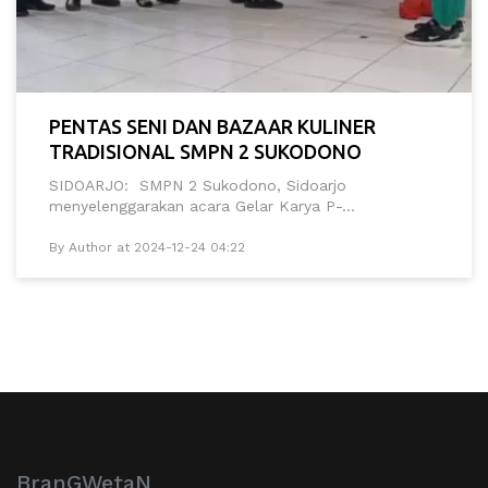
PENTAS SENI DAN BAZAAR KULINER
TRADISIONAL SMPN 2 SUKODONO
SIDOARJO: SMPN 2 Sukodono, Sidoarjo
menyelenggarakan acara Gelar Karya P-...
By Author at 2024-12-24 04:22
BranGWetaN