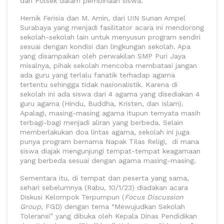
dan Polsek dalam pembinaan siswa.
Hernik Ferisia dan M. Amin, dari UIN Sunan Ampel
Surabaya yang menjadi fasilitator acara ini mendorong
sekolah-sekolah lain untuk menyusun program sendiri
sesuai dengan kondisi dan lingkungan sekolah. Apa
yang disampaikan oleh perwakilan SMP Puri Jaya
misalnya, pihak sekolah mencoba membatasi jangan
ada guru yang terlalu fanatik terhadap agama
tertentu sehingga tidak nasionalistik. Karena di
sekolah ini ada siswa dari 4 agama yang disediakan 4
guru agama (Hindu, Buddha, Kristen, dan Islam).
Apalagi, masing-masing agama itupun ternyata masih
terbagi-bagi menjadi aliran yang berbeda. Selain
memberlakukan doa lintas agama, sekolah ini juga
punya program bernama Napak Tilas Religi, di mana
siswa diajak mengunjungi tempat-tempat keagamaan
yang berbeda sesuai dengan agama masing-masing.
Sementara itu, di tempat dan peserta yang sama,
sehari sebelumnya (Rabu, 10/1/23) diadakan acara
Diskusi Kelompok Terpumpun (
Focus Discussion
Group
, FGD) dengan tema “Mewujudkan Sekolah
Toleransi” yang dibuka oleh Kepala Dinas Pendidikan