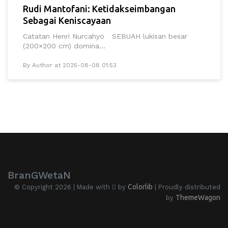
Rudi Mantofani: Ketidakseimbangan
Sebagai Keniscayaan
Catatan Henri Nurcahyo SEBUAH lukisan besar
(200×200 cm) domina...
By Author at 2025-08-08 01:53
BranGWetaN
Colorlib
© Copyright 2026 | Made with
by
| Proudly distributed
ThemeWagon
by