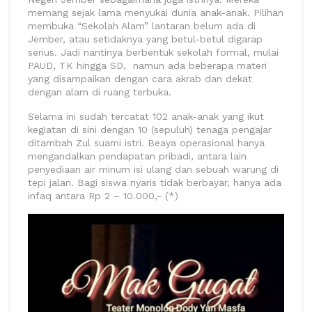
memang sejak lama menyukai dunia anak-anak. Pilihan
membuka “Sekolah Alam” lantaran belum ada di
Jember, atau setidaknya yang betul-betul digarap
serius. Jadi nantinya berbentuk sekolah formal, mulai
PAUD, TK hingga SD, namun ada beberapa materi
yang disampaikan dengan cara akrab dan dekat
dengan alam di ruang terbuka.
Selama ini sudah tercatat 102 anak-anak yang ikut
kegiatan di sini dengan 10 (sepuluh) tenaga pengajar
ditambah Zul suami istri. Beaya operasional hanya
mengandalkan pendapatan pribadi, antara lain
penyediaan air minum isi ulang dan sebuah warung di
tepi jalan. Bagi siswa nyaris tidak berbayar, hanya ada
infaq antara Rp 2 – 10.000,- (*)