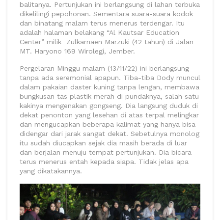
balitanya. Pertunjukan ini berlangsung di lahan terbuka
dikelilingi pepohonan. Sementara suara-suara kodok
dan binatang malam terus menerus terdengar. Itu
adalah halaman belakang “Al Kautsar Education
Center” milik Zulkarnaen Marzuki (42 tahun) di Jalan
MT. Haryono 169 Wirolegi, Jember.
Pergelaran Minggu malam (13/11/22) ini berlangsung
tanpa ada seremonial apapun. Tiba-tiba Dody muncul
dalam pakaian daster kuning tanpa lengan, membawa
bungkusan tas plastik merah di pundaknya, salah satu
kakinya mengenakan gongseng. Dia langsung duduk di
dekat penonton yang lesehan di atas terpal melingkar
dan mengucapkan beberapa kalimat yang hanya bisa
didengar dari jarak sangat dekat. Sebetulnya monolog
itu sudah diucapkan sejak dia masih berada di luar
dan berjalan menuju tempat pertunjukan. Dia bicara
terus menerus entah kepada siapa. Tidak jelas apa
yang dikatakannya.