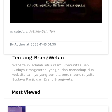
Artikel
Seni Tari
In category:
•
By Author at 2022-11-15 01:35
Tentang BrangWetan
Website ini adalah situs resmi Komunitas Seni
Budaya BrangWetan, yang sudah mencakup dua
website lainnya yang semula berdiri sendiri, yaitu
Budaya Panji, dan Event Brangwetan
Most Viewed