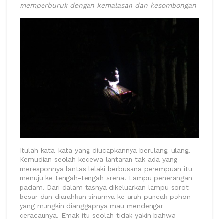
memperburuk dengan kemalasan dan kesombongan.
Itulah kata-kata yang diucapkannya berulang-ulang.
Kemudian seolah kecewa lantaran tak ada yang
meresponnya lantas lelaki berbusana perempuan itu
menuju ke tengah-tengah arena. Lampu penerangan
padam. Dari dalam tasnya dikeluarkan lampu sorot
besar dan diarahkan sinarnya ke arah puncak pohon
yang mungkin dianggapnya mau mendengar
ceracaunya. Emak itu seolah tidak yakin bahwa