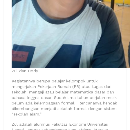
Zul dan Dody
Kegiatannya berupa belajar kelompok untuk
mengerjakan Pekerjaan Rumah (PR) atau tugas dari
sekolah, mengaji atau belajar matematika dasar dan
bahasa Inggris dasar. Sudah lima tahun berjalan meski
belum ada kelembagaan formal. Rencananya hendak
dikembangkan menjadi sekolah formal dengan sistem
“sekolah alam.”
Zul adalah alumnus Fakultas Ekonomi Universitas
Negeri Jember sebagaimana juga istrinya. Mereka