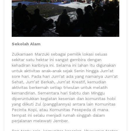
Sekolah Alam
Zulkarnaen Marzuki sebagai pemilik lokasi seluas
sekitar satu hektar ini sangat gembira dengan
kehadiran karibnya ini. Selama ini lahan itu digunakan
untuk aktivitas anak-anak sejak Senin hingga Jum’at
sore hari. Pada hari Jum’at ada yang namanya Jum’at
Sehat, Jum’at Berkah, Jum’at Kreatif, kemudian
aktivitas berkemah setiap triwulan untuk melatih
kemandirian. Sementara hari Sabtu dan Minggu
diperuntukkan kegiatan kesenian dan komunitas hobi
yang diikuti Zul (panggilannya) antara lain Komunitas
Pecinta Kopi, atau Komunitas Pesepeda di mana
tempat ini selalu menjadi rumah singgah dalam
perjalanan melewati Jember.