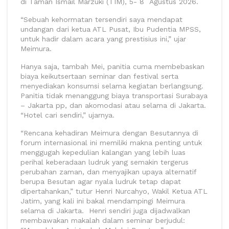
di Taman Ismail Marzuki (TIM), 5- 8 Agustus 2026.
“Sebuah kehormatan tersendiri saya mendapat
undangan dari ketua ATL Pusat, Ibu Pudentia MPSS,
untuk hadir dalam acara yang prestisius ini,” ujar
Meimura.
Hanya saja, tambah Mei, panitia cuma membebaskan
biaya keikutsertaan seminar dan festival serta
menyediakan konsumsi selama kegiatan berlangsung.
Panitia tidak menanggung biaya transportasi Surabaya
– Jakarta pp, dan akomodasi atau selama di Jakarta.
“Hotel cari sendiri,” ujarnya.
“Rencana kehadiran Meimura dengan Besutannya di
forum internasional ini memiliki makna penting untuk
menggugah kepedulian kalangan yang lebih luas
perihal keberadaan ludruk yang semakin tergerus
perubahan zaman, dan menyajikan upaya alternatif
berupa Besutan agar nyala ludruk tetap dapat
dipertahankan,” tutur Henri Nurcahyo, Wakil Ketua ATL
Jatim, yang kali ini bakal mendampingi Meimura
selama di Jakarta. Henri sendiri juga dijadwalkan
membawakan makalah dalam seminar berjudul: