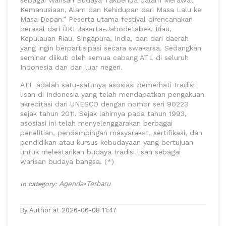
sebagai Warisan Budaya Takbenda dalam Merawat
Kemanusiaan, Alam dan Kehidupan dari Masa Lalu ke
Masa Depan.” Peserta utama festival direncanakan
berasal dari DKI Jakarta-Jabodetabek, Riau,
Kepulauan Riau, Singapura, India, dan dari daerah
yang ingin berpartisipasi secara swakarsa. Sedangkan
seminar diikuti oleh semua cabang ATL di seluruh
Indonesia dan dari luar negeri.
ATL adalah satu-satunya asosiasi pemerhati tradisi
lisan di Indonesia yang telah mendapatkan pengakuan
akreditasi dari UNESCO dengan nomor seri 90223
sejak tahun 2011. Sejak lahirnya pada tahun 1993,
asosiasi ini telah menyelenggarakan berbagai
penelitian, pendampingan masyarakat, sertifikasi, dan
pendidikan atau kursus kebudayaan yang bertujuan
untuk melestarikan budaya tradisi lisan sebagai
warisan budaya bangsa. (*)
Agenda
Terbaru
In category:
•
By Author at 2026-06-08 11:47