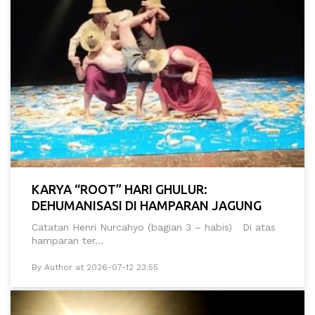
KARYA “ROOT” HARI GHULUR:
DEHUMANISASI DI HAMPARAN JAGUNG
Catatan Henri Nurcahyo (bagian 3 – habis) Di atas
hamparan ter...
By Author at 2026-07-12 23:55