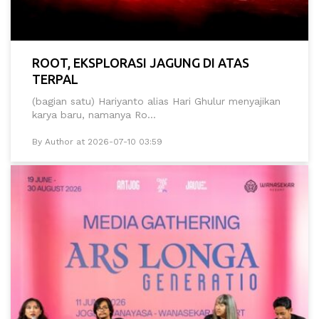
ROOT, EKSPLORASI JAGUNG DI ATAS
TERPAL
(bagian satu) Hariyanto alias Hari Ghulur menyajikan
karya baru, namanya Ro...
By Author at 2026-07-10 03:59