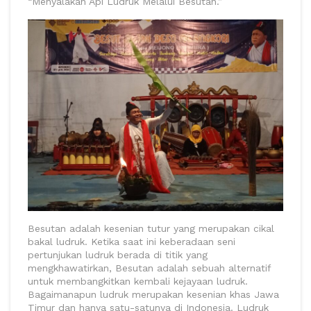
“Menyalakan Api Ludruk Melalui Besutan.”
Besutan adalah kesenian tutur yang merupakan cikal
bakal ludruk. Ketika saat ini keberadaan seni
pertunjukan ludruk berada di titik yang
mengkhawatirkan, Besutan adalah sebuah alternatif
untuk membangkitkan kembali kejayaan ludruk.
Bagaimanapun ludruk merupakan kesenian khas Jawa
Timur dan hanya satu-satunya di Indonesia. Ludruk